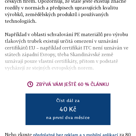
českých firem. Upozorňují, že stále ještě existují značné
rozdíly v normách a předpisech upravujících kvalitu
výrobků, zemědělských produktů i používaných
technologiích.
Například v oblasti schvalování PE materiálů pro výrobu
tlakových trubek existují určitá omezení v uznávání
certifikátů EU – například certifikát ITC není uznáván ve
státech západní Evropy, třeba Skandinávské země
uznávají pouze vlastní certifikáty, přitom v podstatě
vycházejí ze stejných evropských norem.
ZBÝVÁ VÁM JEŠTĚ 60 % ČLÁNKU
Číst dál za
40 Kč
na první dva měsíce
Nebo zkuste
za 80
předplatné bez reklam a s mobilní aplikací