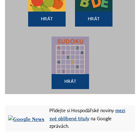
HRÁT
HRÁT
HRÁT
mezi
Přidejte si Hospodářské noviny
své oblíbené tituly
na Google
zprávách.