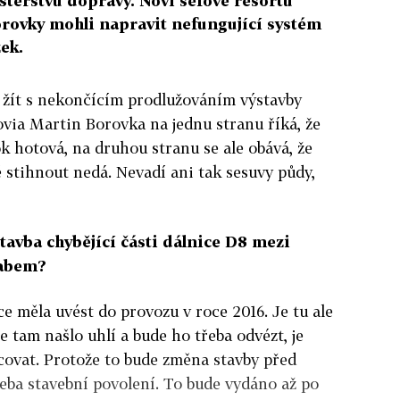
sterstvu dopravy. Noví šéfové resortu
rovky mohli napravit nefungující systém
ek.
t žít s nekončícím prodlužováním výstavby
rovia Martin Borovka na jednu stranu říká, že
ok hotová, na druhou stranu se ale obává, že
tě stihnout nedá. Nevadí ani tak sesuvy půdy,
tavba chybějící části dálnice D8 mezi
Labem?
ice měla uvést do provozu v roce 2016. Je tu ale
e tam našlo uhlí a bude ho třeba odvézt, je
covat. Protože to bude změna stavby před
eba stavební povolení. To bude vydáno až po