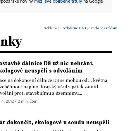
mezi své oblíbené tituly
ospodářské noviny
na Google
|
Předplatné HN+ je zcela bez reklam.
ánky
ostavbě dálnice D8 už nic nebrání.
kologové neuspěli s odvoláním
áce na dokončení dálnice D8 se mohou od 5. května
zeběhnout naplno. Krajský úřad v pátek zamítl
volání proti stavebnímu a územnímu...
. 4. 2012 ▪ 2 min. čtení
t dokončit, ekologové u soudu neuspěli