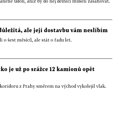
ěné údolí, aniž by do něj dělníci museli zasahovat.
důležitá, ale její dostavbu vám neslíbím
 o šest měsíců, ale stát o řadu let.
o je už po srážce 12 kamionů opět
koridoru z Prahy směrem na východ vykolejil vlak.