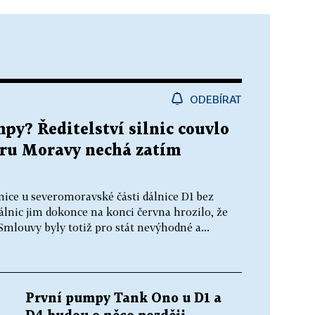
ODEBÍRAT
py? Ředitelství silnic couvlo
veru Moravy nechá zatím
anice u severomoravské části dálnice D1 bez
dálnic jim dokonce na konci června hrozilo, že
 Smlouvy byly totiž pro stát nevýhodné a...
První pumpy Tank Ono u D1 a