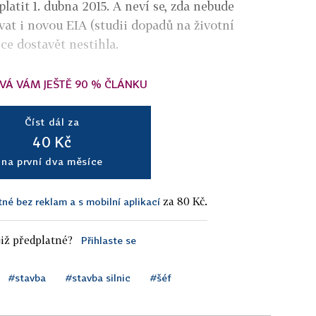
platit 1. dubna 2015. A neví se, zda nebude
at i novou EIA (studii dopadů na životní
ice dostavět nestihla.
VÁ VÁM JEŠTĚ 90 % ČLÁNKU
Číst dál za
40 Kč
na první dva měsíce
za 80 Kč.
tné bez reklam a s mobilní aplikací
iž předplatné?
Přihlaste se
#stavba
#stavba silnic
#šéf