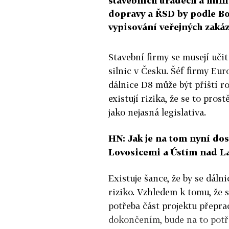
stavebních úřadech a mini
dopravy a ŘSD by podle Bo
vypisování veřejných zakáz
Stavební firmy se musejí uči
silnic v Česku. Šéf firmy Eu
dálnice D8 může být příští r
existují rizika, že se to pros
jako nejasná legislativa.
HN: Jak je na tom nyní dos
Lovosicemi a Ústím nad 
Existuje šance, že by se dáln
riziko. Vzhledem k tomu, že s
potřeba část projektu přepra
dokončením, bude na to potř