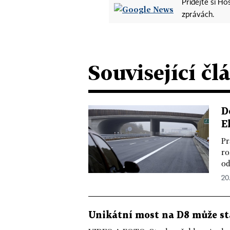
Přidejte si H
zprávách.
Související čl
D
E
Pr
ro
od
20
Unikátní most na D8 může stá