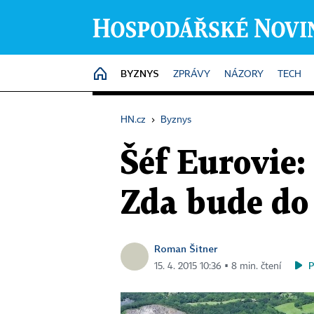
BYZNYS
HOME
ZPRÁVY
NÁZORY
TECH
HN.cz
›
Byznys
Šéf Eurovie:
Zda bude do
Roman Šitner
15. 4. 2015 10:36 ▪ 8 min. čtení