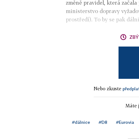
změně pravidel, která začala 
ministerstvo dopravy vyžadov
prostředí). To by se pak dáln
ZBÝ
Nebo zkuste
předpla
Máte j
#dálnice
#D8
#Eurovia