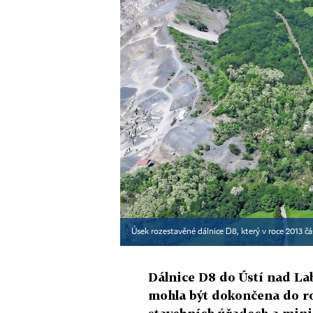
Úsek rozestavěné dálnice D8, který v roce 2013 č
Dálnice D8 do Ústí nad La
mohla být dokončena do ro