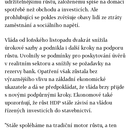
udržitelnějšímu růstu, založenému spíše na domácí
spotřebě než obchodu a investicích. Ale
prohlubující se pokles zvětšuje obavy lidí ze ztráty
zaměstnání a sociálního napětí.
Vláda od loňského listopadu dvakrát snížila
úrokové sazby a podnikla i další kroky na podporu
růstu. Uvolnily se podmínky pro poskytování úvěrů
v realitním sektoru a snížily se požadavky na
rezervy bank. Opatření však zůstala bez
výraznějšího vlivu na základní ekonomické
ukazatele a dá se předpokládat, že vláda brzy přijde
s novými podpůrnými kroky. Ekonomové také
upozorňují, že růst HDP stále závisí na vládou
řízených investicích do stavebnictví.
"Stále spoléháme na tradiční motor růstu, a ten