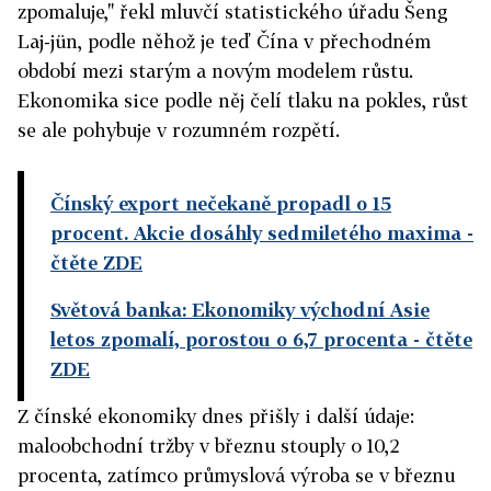
zpomaluje," řekl mluvčí statistického úřadu Šeng
Laj-jün, podle něhož je teď Čína v přechodném
období mezi starým a novým modelem růstu.
Ekonomika sice podle něj čelí tlaku na pokles, růst
se ale pohybuje v rozumném rozpětí.
Čínský export nečekaně propadl o 15
procent. Akcie dosáhly sedmiletého maxima
-
čtěte ZDE
Světová banka: Ekonomiky východní Asie
letos zpomalí, porostou o 6,7 procenta
- čtěte
ZDE
Z čínské ekonomiky dnes přišly i další údaje:
maloobchodní tržby v březnu stouply o 10,2
procenta, zatímco průmyslová výroba se v březnu