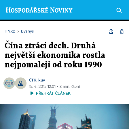
HN.cz
›
Byznys
Čína ztrácí dech. Druhá
největší ekonomika rostla
nejpomaleji od roku 1990
ČTK
kuv
,
15. 4. 2015 12:01 ▪ 3 min. čtení
PŘEHRÁT ČLÁNEK