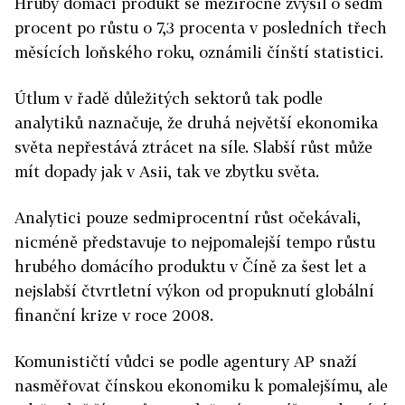
Hrubý domácí produkt se meziročně zvýšil o sedm
procent po růstu o 7,3 procenta v posledních třech
měsících loňského roku, oznámili čínští statistici.
Útlum v řadě důležitých sektorů tak podle
analytiků naznačuje, že druhá největší ekonomika
světa nepřestává ztrácet na síle. Slabší růst může
mít dopady jak v Asii, tak ve zbytku světa.
Analytici pouze sedmiprocentní růst očekávali,
nicméně představuje to nejpomalejší tempo růstu
hrubého domácího produktu v Číně za šest let a
nejslabší čtvrtletní výkon od propuknutí globální
finanční krize v roce 2008.
Komunističtí vůdci se podle agentury AP snaží
nasměřovat čínskou ekonomiku k pomalejšímu, ale