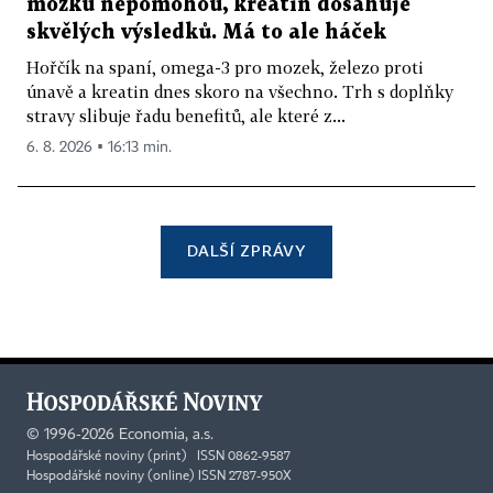
mozku nepomohou, kreatin dosahuje
skvělých výsledků. Má to ale háček
Hořčík na spaní, omega-3 pro mozek, železo proti
únavě a kreatin dnes skoro na všechno. Trh s doplňky
stravy slibuje řadu benefitů, ale které z...
6. 8. 2026 ▪ 16:13 min.
DALŠÍ ZPRÁVY
©
1996-2026
Economia, a.s.
Hospodářské noviny (print) ISSN 0862-9587
Hospodářské noviny (online) ISSN 2787-950X