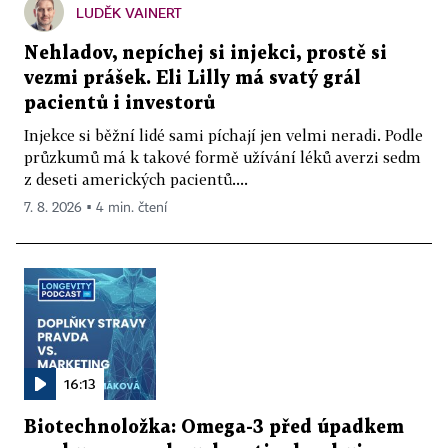
LUDĚK VAINERT
Nehladov, nepíchej si injekci, prostě si
vezmi prášek. Eli Lilly má svatý grál
pacientů i investorů
Injekce si běžní lidé sami píchají jen velmi neradi. Podle
průzkumů má k takové formě užívání léků averzi sedm
z deseti amerických pacientů....
7. 8. 2026 ▪ 4 min. čtení
16:13
Biotechnoložka: Omega-3 před úpadkem