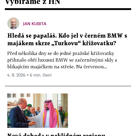
Vybíráme z HN
JAN KUBITA
Hledá se papaláš. Kdo jel v černém BMW s
majákem skrze „Turkovu“ křižovatku?
Před několika dny se do jedné pražské křižovatky
přihnalo obří luxusní BMW se začerněnými skly a
blikajícím majáčkem na střeše. Na červenou...
4. 8. 2026 ▪ 6 min. čtení