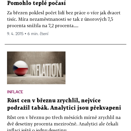
Pomohlo teplé počasí
Za březen poklesl počet lidí bez práce o více jak dvacet
tisíc. Míra nezaměstnanosti se tak z únorových 7,5
procenta snížila na 7,2 procenta....
9. 4. 2015 ▪ 6 min. čtení
INFLACE
Růst cen v březnu zrychlil, nejvíce
podražil tabák. Analytici jsou překvapeni
Růst cen v březnu po třech měsících mírně zrychlil na
dvě desetiny procenta meziročně. Analytici ale čekali
inflaci ještě o jednu desetinu...