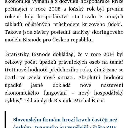
ekonomika vymanila z dozvuků hospodářské krize
počínající v roce 2008 a loňský rok byl prvním
rokem, kdy hospodářství startovalo z nových
základů očištěných průchodem krizového údobí.
Takové jsou závěry poslední analýzy skóringového
modelu Bisnode pro Českou republiku.
"Statistiky Bisnode dokládají, že v roce 2014 byl
celkový počet úpadků právnických osob na téměř
třetinové hodnotě předchozího roku, čímž jsme se
ocitli ve zcela nové situaci. Absolutní hodnota
úpadků jasně dokládá nové nastavení
ekonomického fungování – nový hospodářský
cyklus," řekl
analytik Bisnode Michal Řičař.
Slovenským firmám hrozí krach častěji než
českým. Tuzemsko je vyspělejší
- čtěte ZDE