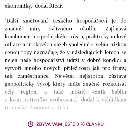
ekonomiky," dodal Řičař.
"Další směřování českého hospodářství je do
značné míry ovlivněno okolím. Zajímavá
kombinace hospodářského růstu, prakticky nulové
inflace a úrokových sazeb společně s velmi nízkou
cenou ropy naznačuje, že v následujících letech se
nejen naše hospodářství udrží v dobré kondici a
vytvoří mnoho nových příležitostí jak pro firmy,
tak zaměstnance. Největší nejistotou zůstává
geopolitický vývoj, který může značně rozkolísat
celý region, a také možný vznik bublin
z kvantitativního uvolňovaní," dodal k vyhlídkám
tuzemské ekonomiky Řičař.
ZBÝVÁ VÁM JEŠTĚ 0 % ČLÁNKU