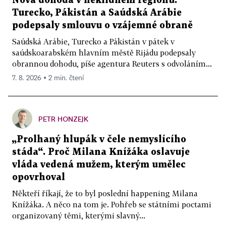
Nová dohoda v neklidném regionu.
Turecko, Pákistán a Saúdská Arábie
podepsaly smlouvu o vzájemné obraně
Saúdská Arábie, Turecko a Pákistán v pátek v
saúdskoarabském hlavním městě Rijádu podepsaly
obrannou dohodu, píše agentura Reuters s odvoláním...
7. 8. 2026 ▪ 2 min. čtení
PETR HONZEJK
„Prolhaný hlupák v čele nemyslícího
stáda“. Proč Milana Knížáka oslavuje
vláda vedená mužem, kterým umělec
opovrhoval
Někteří říkají, že to byl poslední happening Milana
Knížáka. A něco na tom je. Pohřeb se státními poctami
organizovaný těmi, kterými slavný...