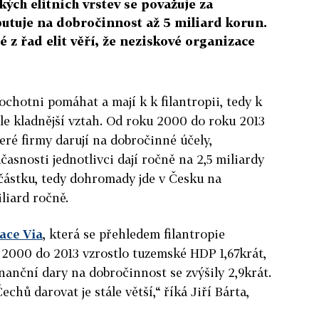
kých elitních vrstev se považuje za
putuje na dobročinnost až 5 miliard korun.
é z řad elit věří, že neziskové organizace
e ochotni pomáhat a mají k k filantropii, tedy k
ále kladnější vztah. Od roku 2000 do roku 2013
eré firmy darují na dobročinné účely,
učasnosti jednotlivci dají ročně na 2,5 miliardy
 částku, tedy dohromady jde v Česku na
liard ročně.
ace Via
, která se přehledem filantropie
 2000 do 2013 vzrostlo tuzemské HDP 1,67krát,
nanční dary na dobročinnost se zvýšily 2,9krát.
echů darovat je stále větší,“ říká Jiří Bárta,