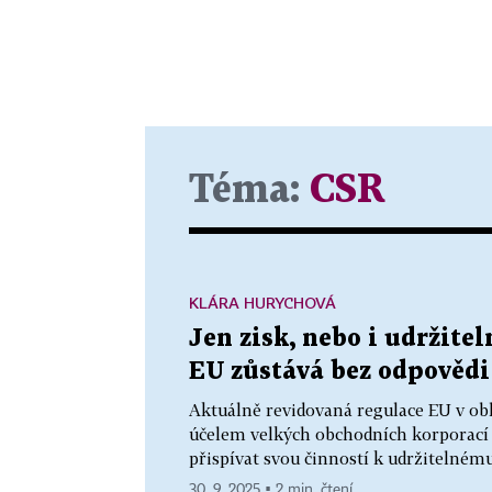
Téma:
CSR
KLÁRA HURYCHOVÁ
Jen zisk, nebo i udržite
EU zůstává bez odpovědi
Aktuálně revidovaná regulace EU v obla
účelem velkých obchodních korporací v
přispívat svou činností k udržitelnému
30. 9. 2025 ▪ 2 min. čtení