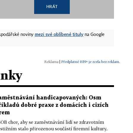
HRÁT
mezi své oblíbené tituly
ospodářské noviny
na Google
|
Předplatné HN+ je zcela bez reklam.
ánky
aměstnávání handicapovaných: Osm
říkladů dobré praxe z domácích i cizích
irem
OB chce, aby se zaměstnávání lidí se zdravotním
stižním stalo přirozenou součástí firemní kultury.