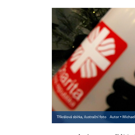
Tříkrálová sbírka, ilustrační foto
Autor ▪
Michael