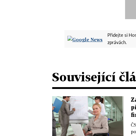
Přidejte si H
zprávách.
Související čl
Z
p
f
ČS
po