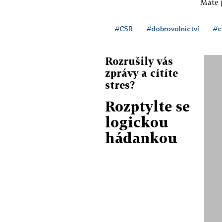
Máte j
#CSR
#dobrovolnictví
#c
Rozrušily vás
zprávy a cítíte
stres?
Rozptylte se
logickou
hádankou