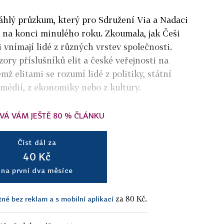
áhlý průzkum, který pro Sdružení Via a Nadaci
 na konci minulého roku. Zkoumala, jak Češi
 ji vnímají lidé z různých vrstev společnosti.
zory příslušníků elit a české veřejnosti na
emž elitami se rozumí lidé z politiky, státní
 médií, z ekonomiky nebo z kultury.
VÁ VÁM JEŠTĚ 80 % ČLÁNKU
Číst dál za
40 Kč
na první dva měsíce
za 80 Kč.
tné bez reklam a s mobilní aplikací