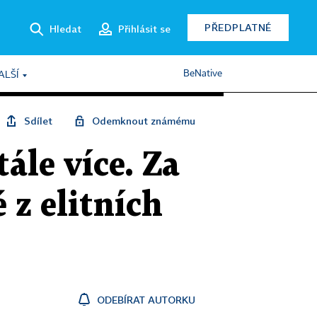
PŘEDPLATNÉ
Hledat
Přihlásit se
BeNative
ALŠÍ
Sdílet
Odemknout známému
ále více. Za
 z elitních
ODEBÍRAT AUTORKU