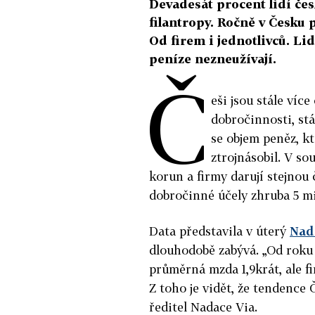
Devadesát procent lidí čes
filantropy. Ročně v Česku 
Od firem i jednotlivců. Lid
peníze nezneužívají.
Č
eši jsou stále víc
dobročinnosti, st
se objem peněz, kt
ztrojnásobil. V so
korun a firmy darují stejnou
dobročinné účely zhruba 5 mi
Data představila v úterý
Nad
dlouhodobě zabývá. „Od roku
průměrná mzda 1,9krát, ale fi
Z toho je vidět, že tendence Č
ředitel Nadace Via.