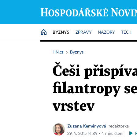
BYZNYS
HOME
ZPRÁVY
NÁZORY
TECH
HN.cz
›
Byznys
Češi přispív
filantropy se
vrstev
Zuzana Keményová
redaktorka
29. 4. 2015 14:34 ▪ 4 min. čtení