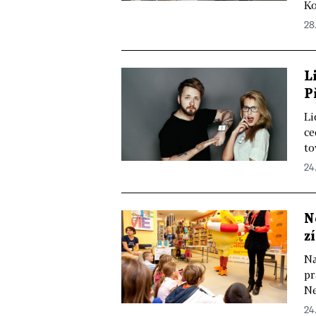
Ko
28
L
P
Li
ce
to
24
N
z
Na
pr
Ne
24