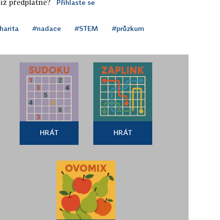
iž předplatné?
Přihlaste se
harita
#nadace
#STEM
#průzkum
HRÁT
HRÁT