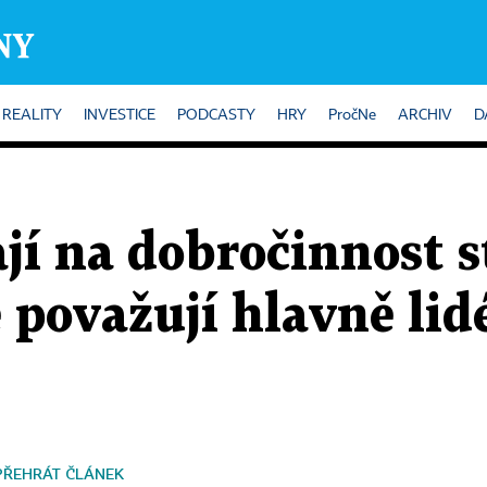
REALITY
INVESTICE
PODCASTY
HRY
PročNe
ARCHIV
D
ají na dobročinnost st
 považují hlavně lidé
PŘEHRÁT ČLÁNEK