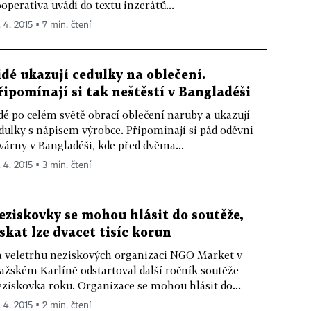
operativa uvádí do textu inzerátů...
. 4. 2015 ▪ 7 min. čtení
idé ukazují cedulky na oblečení.
řipomínají si tak neštěstí v Bangladéši
dé po celém světě obrací oblečení naruby a ukazují
dulky s nápisem výrobce. Připomínají si pád oděvní
várny v Bangladéši, kde před dvěma...
. 4. 2015 ▪ 3 min. čtení
eziskovky se mohou hlásit do soutěže,
ískat lze dvacet tisíc korun
 veletrhu neziskových organizací NGO Market v
ažském Karlíně odstartoval další ročník soutěže
ziskovka roku. Organizace se mohou hlásit do...
. 4. 2015 ▪ 2 min. čtení