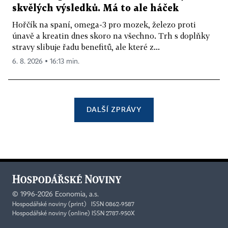
skvělých výsledků. Má to ale háček
Hořčík na spaní, omega-3 pro mozek, železo proti
únavě a kreatin dnes skoro na všechno. Trh s doplňky
stravy slibuje řadu benefitů, ale které z...
6. 8. 2026 ▪ 16:13 min.
DALŠÍ ZPRÁVY
©
1996-2026
Economia, a.s.
Hospodářské noviny (print) ISSN 0862-9587
Hospodářské noviny (online) ISSN 2787-950X