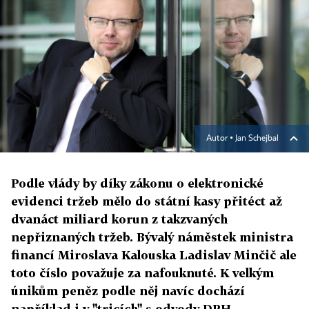
Autor ▪
Jan Schejbal
Podle vlády by díky zákonu o elektronické
evidenci tržeb mělo do státní kasy přitéct až
dvanáct miliard korun z takzvaných
nepřiznaných tržeb. Bývalý náměstek ministra
financí Miroslava Kalouska Ladislav Minčič ale
toto číslo považuje za nafouknuté. K velkým
únikům peněz podle něj navíc dochází
například i v "tricích" s odvody DPH.