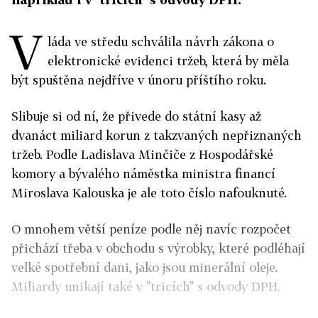
V
láda ve středu schválila návrh zákona o
elektronické evidenci tržeb, která by měla
být spuštěna nejdříve v únoru příštího roku.
Slibuje si od ní, že přivede do státní kasy až
dvanáct miliard korun z takzvaných nepřiznaných
tržeb. Podle Ladislava Minčiče z Hospodářské
komory a bývalého náměstka ministra financí
Miroslava Kalouska je ale toto číslo nafouknuté.
O mnohem větší peníze podle něj navíc rozpočet
přichází třeba v obchodu s výrobky, které podléhají
velké spotřební dani, jako jsou minerální oleje.
Miliardy unikají také v "tricích" s odvody DPH.