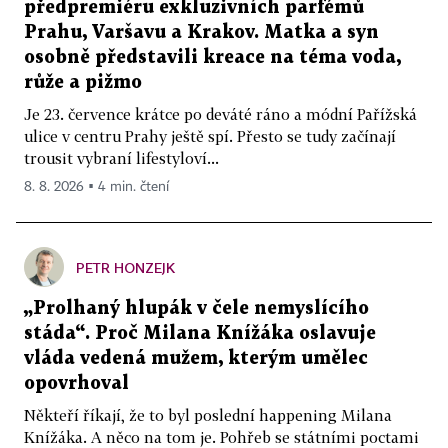
předpremiéru exkluzivních parfémů
Prahu, Varšavu a Krakov. Matka a syn
osobně představili kreace na téma voda,
růže a pižmo
Je 23. července krátce po deváté ráno a módní Pařížská
ulice v centru Prahy ještě spí. Přesto se tudy začínají
trousit vybraní lifestyloví...
8. 8. 2026 ▪ 4 min. čtení
PETR HONZEJK
„Prolhaný hlupák v čele nemyslícího
stáda“. Proč Milana Knížáka oslavuje
vláda vedená mužem, kterým umělec
opovrhoval
Někteří říkají, že to byl poslední happening Milana
Knížáka. A něco na tom je. Pohřeb se státními poctami