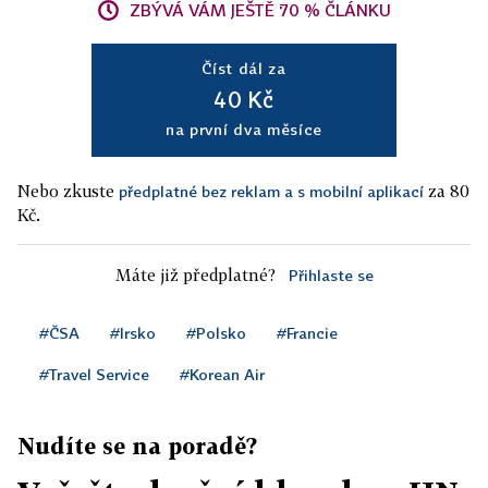
ZBÝVÁ VÁM JEŠTĚ 70 % ČLÁNKU
Číst dál za
40 Kč
na první dva měsíce
Nebo zkuste
za 80
předplatné bez reklam a s mobilní aplikací
Kč.
Máte již předplatné?
Přihlaste se
#ČSA
#Irsko
#Polsko
#Francie
#Travel Service
#Korean Air
Nudíte se na poradě?