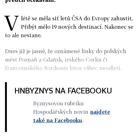
V
létě se měla síť letů ČSA do Evropy zahustit.
Přibýt mělo 19 nových destinací. Nakonec se
to ale nestane.
Dnes již je jasné, že oznámené linky do polských
měst Poznaň a Gdaňsk, irského Corku či
francouzského Bordeaux letos vůbec neodletí.
HNBYZNYS NA FACEBOOKU
Byznysovou rubriku
Hospodářských novin
najdete
také na Facebooku
.