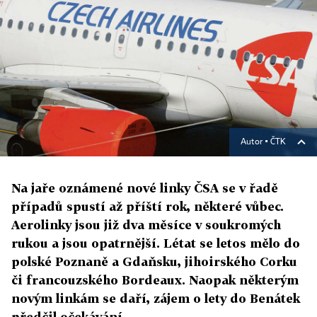
Autor ▪
ČTK
Na jaře oznámené nové linky ČSA se v řadě
případů spustí až příští rok, některé vůbec.
Aerolinky jsou již dva měsíce v soukromých
rukou a jsou opatrnější. Létat se letos mělo do
polské Poznaně a Gdaňsku, jihoirského Corku
či francouzského Bordeaux. Naopak některým
novým linkám se daří, zájem o lety do Benátek
předčil očekávání.