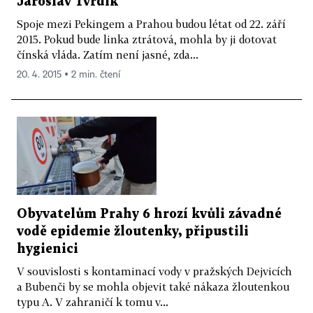
Jaroslav Tvrdík
Spoje mezi Pekingem a Prahou budou létat od 22. září
2015. Pokud bude linka ztrátová, mohla by ji dotovat
čínská vláda. Zatím není jasné, zda...
20. 4. 2015 ▪ 2 min. čtení
Obyvatelům Prahy 6 hrozí kvůli závadné
vodě epidemie žloutenky, připustili
hygienici
V souvislosti s kontaminací vody v pražských Dejvicích
a Bubenči by se mohla objevit také nákaza žloutenkou
typu A. V zahraničí k tomu v...