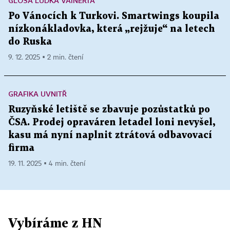
GLOSA LUĎKA VAINERTA
Po Vánocích k Turkovi. Smartwings koupila
nízkonákladovka, která „rejžuje“ na letech
do Ruska
9. 12. 2025 ▪ 2 min. čtení
GRAFIKA UVNITŘ
Ruzyňské letiště se zbavuje pozůstatků po
ČSA. Prodej opraváren letadel loni nevyšel,
kasu má nyní naplnit ztrátová odbavovací
firma
19. 11. 2025 ▪ 4 min. čtení
Vybíráme z HN