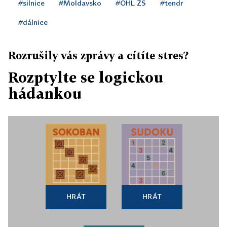
#silnice
#Moldavsko
#OHL ŽS
#tendr
#dálnice
Rozrušily vás zprávy a cítíte stres?
Rozptylte se logickou
hádankou
HRÁT
HRÁT