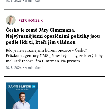
10. 8. 2026 ▪ 8 min. čtení
PETR HONZEJK
Česko je země Járy Cimrmana.
Nejvýraznějšími opozičními politiky jsou
podle lidí ti, kteří jim vládnou
Kdo je nejvýraznějším lídrem opozice v Česku?
Průzkum agentury NMS přinesl výsledky, ze kterých by
měl jistě radost Jára Cimrman. Na prvním...
10. 8. 2026 ▪ 4 min. čtení