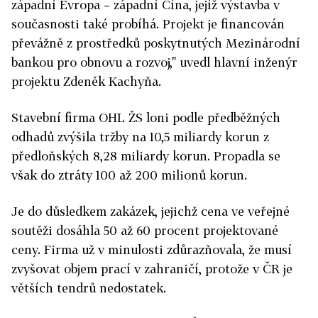
západní Evropa – západní Čína, jejíž výstavba v
současnosti také probíhá. Projekt je financován
převážně z prostředků poskytnutých Mezinárodní
bankou pro obnovu a rozvoj," uvedl hlavní inženýr
projektu Zdeněk Kachyňa.
Stavební firma OHL ŽS loni podle předběžných
odhadů zvýšila tržby na 10,5 miliardy korun z
předloňských 8,28 miliardy korun. Propadla se
však do ztráty 100 až 200 milionů korun.
Je do důsledkem zakázek, jejichž cena ve veřejné
soutěži dosáhla 50 až 60 procent projektované
ceny. Firma už v minulosti zdůrazňovala, že musí
zvyšovat objem prací v zahraničí, protože v ČR je
větších tendrů nedostatek.