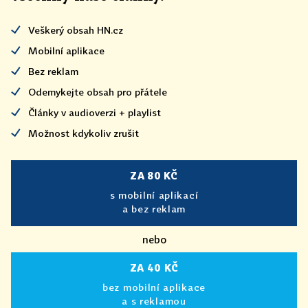
Veškerý obsah HN.cz
Mobilní aplikace
Bez reklam
Odemykejte obsah pro přátele
Články v audioverzi + playlist
Možnost kdykoliv zrušit
ZA 80 KČ
s mobilní aplikací
a bez reklam
nebo
ZA 40 KČ
bez mobilní aplikace
a s reklamou