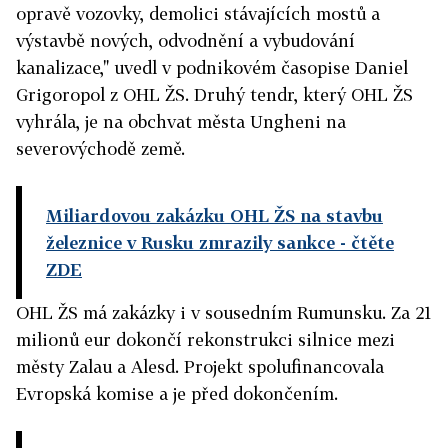
opravě vozovky, demolici stávajících mostů a
výstavbě nových, odvodnění a vybudování
kanalizace," uvedl v podnikovém časopise Daniel
Grigoropol z OHL ŽS. Druhý tendr, který OHL ŽS
vyhrála, je na obchvat města Ungheni na
severovýchodě země.
Miliardovou zakázku OHL ŽS na stavbu
železnice v Rusku zmrazily sankce
- čtěte
ZDE
OHL ŽS má zakázky i v sousedním Rumunsku. Za 21
milionů eur dokončí rekonstrukci silnice mezi
městy Zalau a Alesd. Projekt spolufinancovala
Evropská komise a je před dokončením.