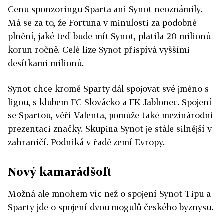
Cenu sponzoringu Sparta ani Synot neoznámily.
Má se za to, že Fortuna v minulosti za podobné
plnění, jaké teď bude mít Synot, platila 20 milionů
korun ročně. Celé lize Synot přispívá vyššími
desítkami milionů.
Synot chce kromě Sparty dál spojovat své jméno s
ligou, s klubem FC Slovácko a FK Jablonec. Spojení
se Spartou, věří Valenta, pomůže také mezinárodní
prezentaci značky. Skupina Synot je stále silnější v
zahraničí. Podniká v řadě zemí Evropy.
Nový kamarádšoft
Možná ale mnohem víc než o spojení Synot Tipu a
Sparty jde o spojení dvou mogulů českého byznysu.