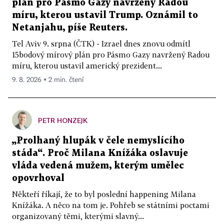
plán pro Pásmo Gazy navržený Radou
míru, kterou ustavil Trump. Oznámil to
Netanjahu, píše Reuters.
Tel Aviv 9. srpna (ČTK) - Izrael dnes znovu odmítl
15bodový mírový plán pro Pásmo Gazy navržený Radou
míru, kterou ustavil americký prezident...
9. 8. 2026 ▪ 2 min. čtení
PETR HONZEJK
„Prolhaný hlupák v čele nemyslícího
stáda“. Proč Milana Knížáka oslavuje
vláda vedená mužem, kterým umělec
opovrhoval
Někteří říkají, že to byl poslední happening Milana
Knížáka. A něco na tom je. Pohřeb se státními poctami
organizovaný těmi, kterými slavný...