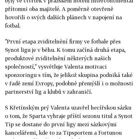
byly ve čtvrtek v pražském hotelu Intercontinental
přítomni oba majitelé. A poměrně otevřeně
hovořili o svých dalších plánech v napojení na
fotbal.
"První etapa zviditelnění firmy ve fotbale přes
Synot ligu je v běhu. K tomu začíná druhá etapa,
produktové zviditelnění některých našich
společností," vysvětluje Valenta motivaci
sponzoringu s tím, že jelikož skupina podniká také
v řadě zemí Evropy, podobně přemýšlí i o možnosti
partnerství lig a klubů v zahraničí.
S Křetínským prý Valenta uzavřel hecířskou sázku
o tom, že Sparta vyhraje příští sezonu titul a Synot
Tip se dostane do první ligy mezi sázkovými
kancelářemi, kde to za Tipsportem a Fortunou