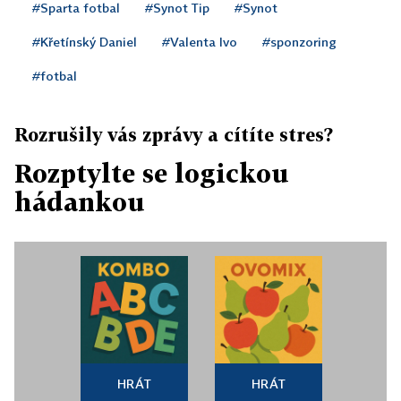
#Sparta fotbal
#Synot Tip
#Synot
#Křetínský Daniel
#Valenta Ivo
#sponzoring
#fotbal
Rozrušily vás zprávy a cítíte stres?
Rozptylte se logickou
hádankou
HRÁT
HRÁT