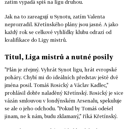
zatím vypadá spíš na ligu druhou.
Jak na to zareagují u Synotu, zatím Valenta
neprozradil. Křetínského plány jsou jasné. A jako
každý rok se celkové vyhlídky klubu odrazí od
kvalifikace do Ligy mistrů.
Titul, Liga mistrů a nutné posily
"Plán je zřejmý. Vyhrát Synot ligu, hrát evropské
poháry. Chybí mi do ideálních představ ještě dvě
jména posil. Tomáš Rosický a Václav Kadlec,"
prohlásil dobře naladěný Křetínský. Rosický je sice
vázán smlouvou v londýnském Arsenalu, spekuluje
se ale o jeho odchodu. "Pokud by Tomáš odešel
jinam, ne k nám, budu zklamaný," říká Křetínský.