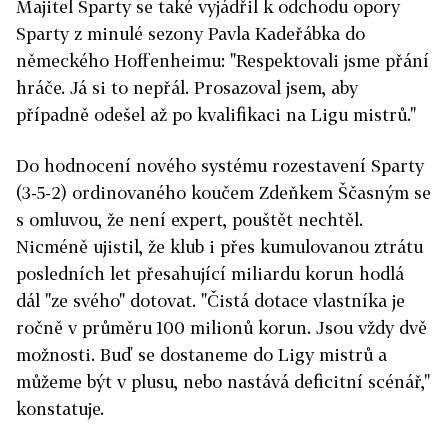
Majitel Sparty se také vyjádřil k odchodu opory
Sparty z minulé sezony Pavla Kadeřábka do
německého Hoffenheimu: "Respektovali jsme přání
hráče. Já si to nepřál. Prosazoval jsem, aby
případně odešel až po kvalifikaci na Ligu mistrů."
Do hodnocení nového systému rozestavení Sparty
(3-5-2) ordinovaného koučem Zdeňkem Ščasným se
s omluvou, že není expert, pouštět nechtěl.
Nicméně ujistil, že klub i přes kumulovanou ztrátu
posledních let přesahující miliardu korun hodlá
dál "ze svého" dotovat. "Čistá dotace vlastníka je
ročně v průměru 100 milionů korun. Jsou vždy dvě
možnosti. Buď se dostaneme do Ligy mistrů a
můžeme být v plusu, nebo nastává deficitní scénář,"
konstatuje.