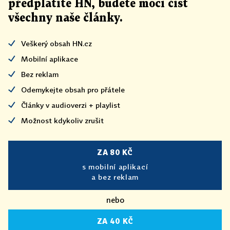
předplatíte HN, budete moci číst
všechny naše články
.
Veškerý obsah HN.cz
Mobilní aplikace
Bez reklam
Odemykejte obsah pro přátele
Články v audioverzi + playlist
Možnost kdykoliv zrušit
ZA 80 KČ
s mobilní aplikací
a bez reklam
nebo
ZA 40 KČ