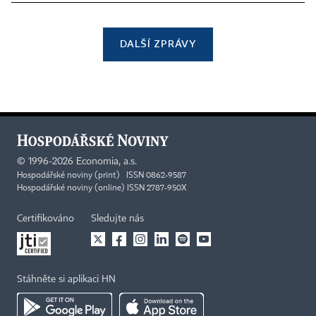
DALŠÍ ZPRÁVY
©
1996-2026
Economia, a.s.
Hospodářské noviny (print) ISSN 0862-9587
Hospodářské noviny (online) ISSN 2787-950X
Certifikováno
Sledujte nás
Stáhněte si aplikaci HN