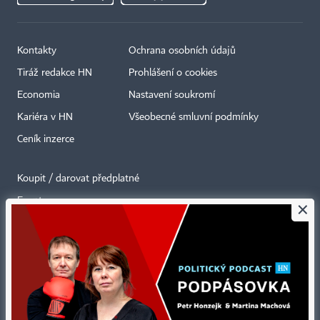
Kontakty
Ochrana osobních údajů
Tiráž redakce HN
Prohlášení o cookies
Economia
Nastavení soukromí
Kariéra v HN
Všeobecné smluvní podmínky
Ceník inzerce
Koupit / darovat předplatné
Eventy
×
Newslettery
RSS kanály
Autorská práva vykonává vydavatel. Bez písemného svolení vydavatele je
zakázáno jakékoli užití částí nebo celku díla, zejména rozmnožování a šíření