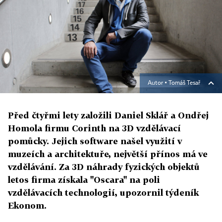
Autor ▪
Tomáš Tesař
Před čtyřmi lety založili Daniel Sklář a Ondřej
Homola firmu Corinth na 3D vzdělávací
pomůcky. Jejich software našel využití v
muzeích a architektuře, největší přínos má ve
vzdělávání. Za 3D náhrady fyzických objektů
letos firma získala "Oscara" na poli
vzdělávacích technologií, upozornil týdeník
Ekonom.