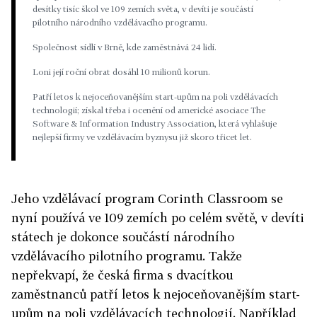
desítky tisíc škol ve 109 zemích světa, v devíti je součástí
pilotního národního vzdělávacího programu.
Společnost sídlí v Brně, kde zaměstnává 24 lidí.
Loni její roční obrat dosáhl 10 milionů korun.
Patří letos k nejoceňovanějším start-upům na poli vzdělávacích
technologií; získal třeba i ocenění od americké asociace The
Software & Information Industry Association, která vyhlašuje
nejlepší firmy ve vzdělávacím byznysu již skoro třicet let.
Jeho vzdělávací program Corinth Classroom se
nyní používá ve 109 zemích po celém světě, v devíti
státech je dokonce součástí národního
vzdělávacího pilotního programu. Takže
nepřekvapí, že česká firma s dvacítkou
zaměstnanců patří letos k nejoceňovanějším start-
upům na poli vzdělávacích technologií. Například