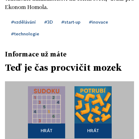
Ekonom Homola.
#vzdělávání
#3D
#start-up
#inovace
#technologie
Informace už máte
Teď je čas procvičit mozek
HRÁT
HRÁT