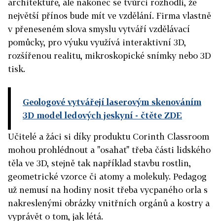
architektuře, ale nakonec se tvůrci rozhodli, že
největší přínos bude mít ve vzdělání. Firma vlastně
v přeneseném slova smyslu vytváří vzdělávací
pomůcky, pro výuku využívá interaktivní 3D,
rozšířenou realitu, mikroskopické snímky nebo 3D
tisk.
Geologové vytvářejí laserovým skenováním
3D model ledových jeskyní
- čtěte ZDE
Učitelé a žáci si díky produktu Corinth Classroom
mohou prohlédnout a "osahat" třeba části lidského
těla ve 3D, stejně tak například stavbu rostlin,
geometrické vzorce či atomy a molekuly. Pedagog
už nemusí na hodiny nosit třeba vycpaného orla s
nakreslenými obrázky vnitřních orgánů a kostry a
vyprávět o tom, jak létá.