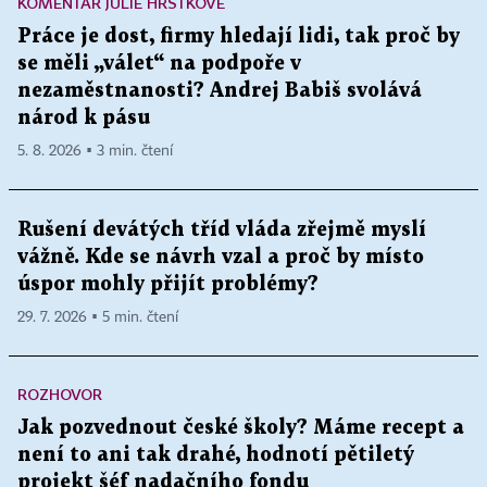
KOMENTÁŘ JULIE HRSTKOVÉ
Práce je dost, firmy hledají lidi, tak proč by
se měli „válet“ na podpoře v
nezaměstnanosti? Andrej Babiš svolává
národ k pásu
5. 8. 2026 ▪ 3 min. čtení
Rušení devátých tříd vláda zřejmě myslí
vážně. Kde se návrh vzal a proč by místo
úspor mohly přijít problémy?
29. 7. 2026 ▪ 5 min. čtení
ROZHOVOR
Jak pozvednout české školy? Máme recept a
není to ani tak drahé, hodnotí pětiletý
projekt šéf nadačního fondu