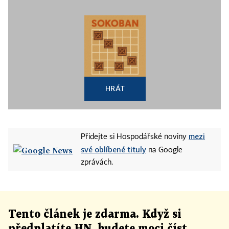
HRÁT
mezi
Přidejte si Hospodářské noviny
své oblíbené tituly
na Google
zprávách.
Tento článek
je
zdarma. Když si
předplatíte HN, budete moci číst