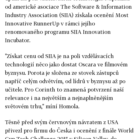
od americké asociace The Software & Information
Industry Association (SIIA) získala ocenění Most
Innovative RunnerUp v rámci jejího
renomovaného programu SIIA Innovation
Incubator.
"Získat cenu od SIIA je na poli vzdělávacích
technologií něco jako dostat Oscara ve filmovém
byznysu. Porota je složena ze stovek zástupců
napříč celým odvětvím, od lídrů v byznysu až po
učitele. Pro Corinth to znamená potvrzení naší
relevance i na největším a nejnaplněnějším
světovém trhu," míní Homola.
Těsně před svým červnovým návratem z USA
přivezl pro firmu do Česka i ocenění z finále World
Cup Tech Challenge 2015 v Silicon Valley, do