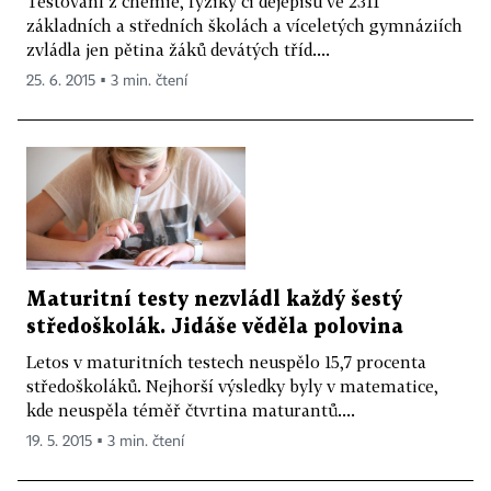
Testování z chemie, fyziky či dějepisu ve 2311
základních a středních školách a víceletých gymnáziích
zvládla jen pětina žáků devátých tříd....
25. 6. 2015 ▪ 3 min. čtení
Maturitní testy nezvládl každý šestý
středoškolák. Jidáše věděla polovina
Letos v maturitních testech neuspělo 15,7 procenta
středoškoláků. Nejhorší výsledky byly v matematice,
kde neuspěla téměř čtvrtina maturantů....
19. 5. 2015 ▪ 3 min. čtení