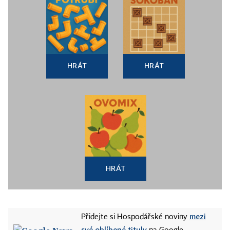
HRÁT
HRÁT
HRÁT
mezi
Přidejte si Hospodářské noviny
své oblíbené tituly