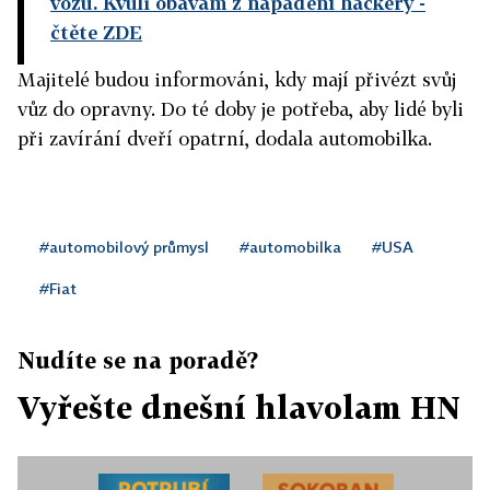
vozů. Kvůli obavám z napadení hackery
-
čtěte ZDE
Majitelé budou informováni, kdy mají přivézt svůj
vůz do opravny. Do té doby je potřeba, aby lidé byli
při zavírání dveří opatrní, dodala automobilka.
#automobilový průmysl
#automobilka
#USA
#Fiat
Nudíte se na poradě?
Vyřešte dnešní hlavolam HN