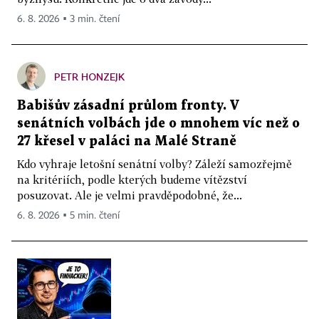
6. 8. 2026 ▪ 3 min. čtení
PETR HONZEJK
Babišův zásadní průlom fronty. V
senátních volbách jde o mnohem víc než o
27 křesel v paláci na Malé Straně
Kdo vyhraje letošní senátní volby? Záleží samozřejmě
na kritériích, podle kterých budeme vítězství
posuzovat. Ale je velmi pravděpodobné, že...
6. 8. 2026 ▪ 5 min. čtení