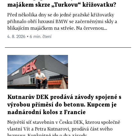
majákem skrze „Turkovu“ křižovatku?
Před několika dny se do jedné pražské křižovatky
přihnalo obří luxusní BMW se začerněnými skly a
blikajícím majáčkem na střeše. Na červenou...
4. 8. 2026 ▪ 6 min. čtení
Kutnarův DEK prodává závody spojené s
výrobou příměsí do betonu. Kupcem je
nadnárodní kolos z Francie
Největší síť stavebnin v Česku DEK, kterou společně
vlastní Vít a Petra Kutnarovi, prodává část svého
byznysu. Konkrétně jde o dva závody...