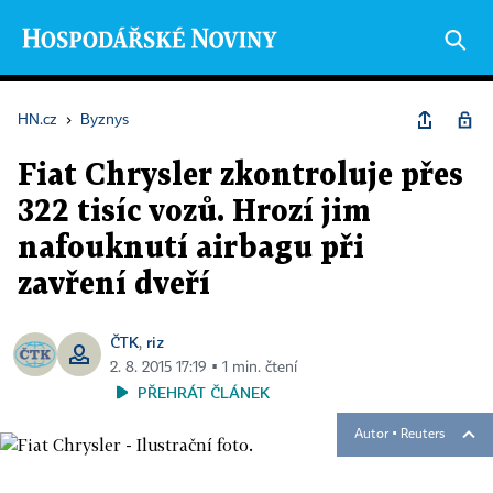
HN.cz
›
Byznys
Fiat Chrysler zkontroluje přes
322 tisíc vozů. Hrozí jim
nafouknutí airbagu při
zavření dveří
ČTK
riz
,
2. 8. 2015 17:19 ▪ 1 min. čtení
PŘEHRÁT ČLÁNEK
Autor ▪
Reuters