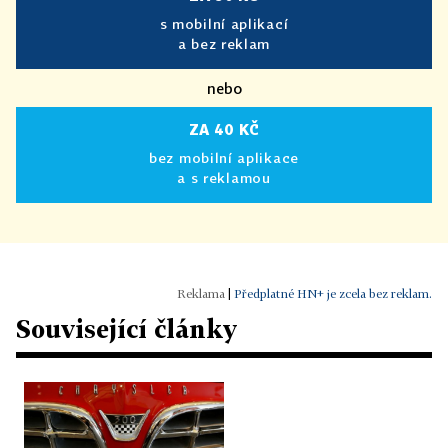
s mobilní aplikací
a bez reklam
nebo
ZA 40 KČ
bez mobilní aplikace
a s reklamou
|
Předplatné HN+ je zcela bez reklam.
Související články