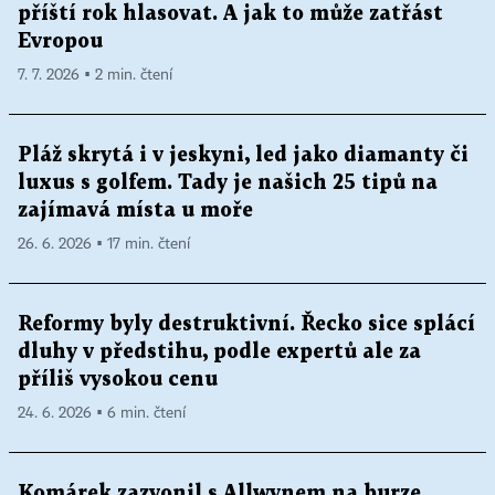
příští rok hlasovat. A jak to může zatřást
Evropou
7. 7. 2026 ▪ 2 min. čtení
Pláž skrytá i v jeskyni, led jako diamanty či
luxus s golfem. Tady je našich 25 tipů na
zajímavá místa u moře
26. 6. 2026 ▪ 17 min. čtení
Reformy byly destruktivní. Řecko sice splácí
dluhy v předstihu, podle expertů ale za
příliš vysokou cenu
24. 6. 2026 ▪ 6 min. čtení
Komárek zazvonil s Allwynem na burze.