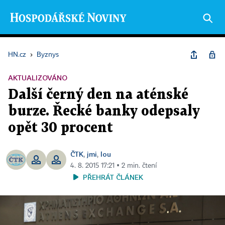
HN.cz
›
Byznys
AKTUALIZOVÁNO
Další černý den na aténské
burze. Řecké banky odepsaly
opět 30 procent
ČTK
jmi
lou
,
,
4. 8. 2015 17:21 ▪ 2 min. čtení
PŘEHRÁT ČLÁNEK