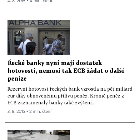
4. 8. 2015 ▪ 4 min. čtení
Řecké banky nyní mají dostatek
hotovosti, nemusí tak ECB žádat o další
peníze
Rezervní hotovost řeckých bank vzrostla na pět miliard
eur díky obnovenému přílivu peněz. Kromě peněz z
ECB zaznamenaly banky také zvýšení...
3. 8. 2015 ▪ 2 min. čtení