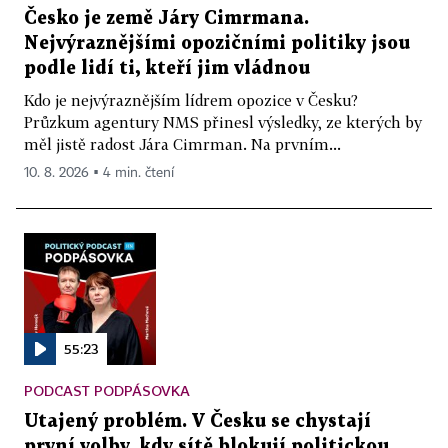
Česko je země Járy Cimrmana.
Nejvýraznějšími opozičními politiky jsou
podle lidí ti, kteří jim vládnou
Kdo je nejvýraznějším lídrem opozice v Česku?
Průzkum agentury NMS přinesl výsledky, ze kterých by
měl jistě radost Jára Cimrman. Na prvním...
10. 8. 2026 ▪ 4 min. čtení
55:23
PODCAST PODPÁSOVKA
Utajený problém. V Česku se chystají
první volby, kdy sítě blokují politickou