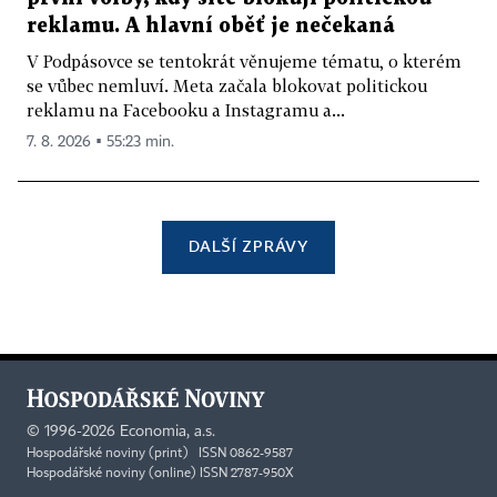
reklamu. A hlavní oběť je nečekaná
V Podpásovce se tentokrát věnujeme tématu, o kterém
se vůbec nemluví. Meta začala blokovat politickou
reklamu na Facebooku a Instagramu a...
7. 8. 2026 ▪ 55:23 min.
DALŠÍ ZPRÁVY
©
1996-2026
Economia, a.s.
Hospodářské noviny (print) ISSN 0862-9587
Hospodářské noviny (online) ISSN 2787-950X