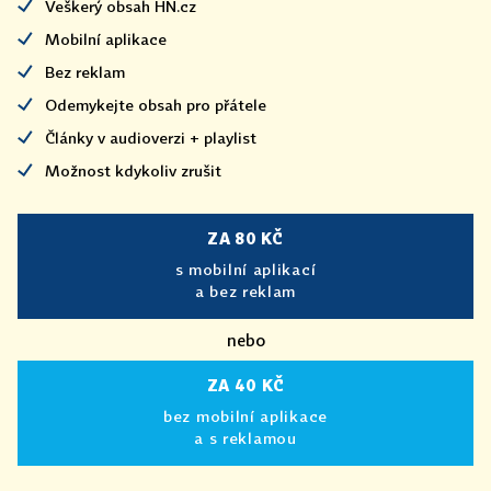
Veškerý obsah HN.cz
Mobilní aplikace
Bez reklam
Odemykejte obsah pro přátele
Články v audioverzi + playlist
Možnost kdykoliv zrušit
ZA 80 KČ
s mobilní aplikací
a bez reklam
nebo
ZA 40 KČ
bez mobilní aplikace
a s reklamou