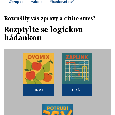
#propad
#akcie
#bankovnictví
Rozrušily vás zprávy a cítíte stres?
Rozptylte se logickou
hádankou
HRÁT
HRÁT