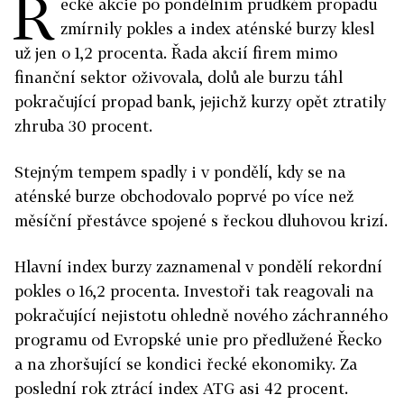
Ř
ecké akcie po pondělním prudkém propadu
zmírnily pokles a index aténské burzy klesl
už jen o 1,2 procenta. Řada akcií firem mimo
finanční sektor oživovala, dolů ale burzu táhl
pokračující propad bank, jejichž kurzy opět ztratily
zhruba 30 procent.
Stejným tempem spadly i v pondělí, kdy se na
aténské burze obchodovalo poprvé po více než
měsíční přestávce spojené s řeckou dluhovou krizí.
Hlavní index burzy zaznamenal v pondělí rekordní
pokles o 16,2 procenta. Investoři tak reagovali na
pokračující nejistotu ohledně nového záchranného
programu od Evropské unie pro předlužené Řecko
a na zhoršující se kondici řecké ekonomiky.
Za
poslední rok ztrácí index ATG asi 42 procent.