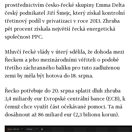
prostřednictvím česko-řecké skupiny Emma Delta
český podnikatel Jiří Šmejc, který získal kontrolní
třetinový podíl v privatizaci v roce 2013. Zhruba
pět procent získala největší řecká energetická
společnost PPC.
Mluvčí řecké vlády v úterý sdělila, že dohoda mezi
Řeckem a jeho mezinárodními věřiteli o podobě
třetího záchranného balíku pro tuto zadluženou
zemi by měla být hotova do 18. srpna.
Řecko potřebuje do 20. srpna splatit dluh zhruba
3,4 miliardy eur Evropské centrální bance (ECB), k
čemuž chce využít část očekávané pomoci. Ta má
dosáhnout až 86 miliard eur (2,3 bilionu korun).