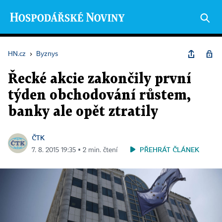
HN.cz
›
Byznys
Řecké akcie zakončily první
týden obchodování růstem,
banky ale opět ztratily
ČTK
PŘEHRÁT ČLÁNEK
7. 8. 2015 19:35 ▪ 2 min. čtení