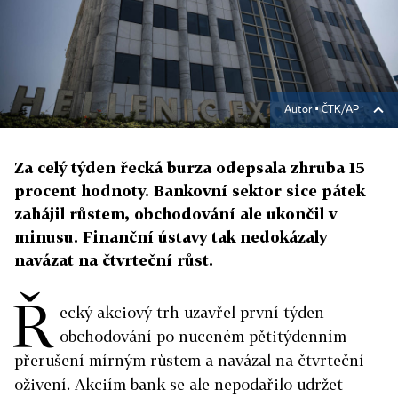
Autor ▪
ČTK/AP
Za celý týden řecká burza odepsala zhruba 15
procent hodnoty. Bankovní sektor sice pátek
zahájil růstem, obchodování ale ukončil v
minusu. Finanční ústavy tak nedokázaly
navázat na čtvrteční růst.
Ř
ecký akciový trh uzavřel první týden
obchodování po nuceném pětitýdenním
přerušení mírným růstem a navázal na čtvrteční
oživení. Akciím bank se ale nepodařilo udržet