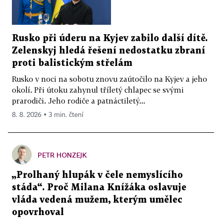
Rusko při úderu na Kyjev zabilo další dítě.
Zelenskyj hledá řešení nedostatku zbraní
proti balistickým střelám
Rusko v noci na sobotu znovu zaútočilo na Kyjev a jeho
okolí. Při útoku zahynul tříletý chlapec se svými
prarodiči. Jeho rodiče a patnáctiletý...
8. 8. 2026 ▪ 3 min. čtení
PETR HONZEJK
„Prolhaný hlupák v čele nemyslícího
stáda“. Proč Milana Knížáka oslavuje
vláda vedená mužem, kterým umělec
opovrhoval