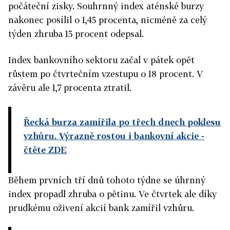
počáteční zisky. Souhrnný index aténské burzy
nakonec posílil o 1,45 procenta, nicméně za celý
týden zhruba 15 procent odepsal.
Index bankovního sektoru začal v pátek opět
růstem po čtvrtečním vzestupu o 18 procent. V
závěru ale 1,7 procenta ztratil.
Řecká burza zamířila po třech dnech poklesu
vzhůru. Výrazně rostou i bankovní akcie
-
čtěte ZDE
Během prvních tří dnů tohoto týdne se úhrnný
index propadl zhruba o pětinu. Ve čtvrtek ale díky
prudkému oživení akcií bank zamířil vzhůru.