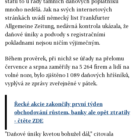
státu to u řady tamních daňových poplatníků
mnoho nedělá. Jak na svých internetových
stránkách uvádí německý list Frankfurter
Allgemeine Zeitung, nedávná kontrola ukázala, že
daňové úniky a podvody s registračními
pokladnami nejsou ničím výjimečným.
Během prověrek, při nichž se úřady na přelomu
července a srpna zaměřily na 5 264 firem a lidí na
volné noze, bylo zjištěno 1 089 daňových hříšníků,
vyplývá ze zprávy zveřejněné v pátek.
Řecké akcie zakončily první týden
obchodování růstem, banky ale opět ztratily
- čtěte ZDE
"Daňové úniky kvetou bohužel dál," citovala