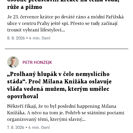
růže a pižmo
Je 23. července krátce po deváté ráno a módní Pařížská
ulice v centru Prahy ještě spí. Přesto se tudy začínají
trousit vybraní lifestyloví...
8. 8. 2026 ▪ 4 min. čtení
PETR HONZEJK
„Prolhaný hlupák v čele nemyslícího
stáda“. Proč Milana Knížáka oslavuje
vláda vedená mužem, kterým umělec
opovrhoval
Někteří říkají, že to byl poslední happening Milana
Knížáka. A něco na tom je. Pohřeb se státními poctami
organizovaný těmi, kterými slavný...
7. 8. 2026 ▪ 4 min. čtení