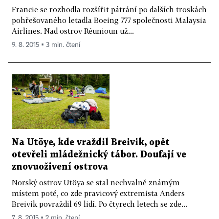
Francie se rozhodla rozšířit pátrání po dalších troskách
pohřešovaného letadla Boeing 777 společnosti Malaysia
Airlines. Nad ostrov Réunioun už...
9. 8. 2015 ▪ 3 min. čtení
Na Utöye, kde vraždil Breivik, opět
otevřeli mládežnický tábor. Doufají ve
znovuoživení ostrova
Norský ostrov Utöya se stal nechvalně známým
místem poté, co zde pravicový extremista Anders
Breivik povraždil 69 lidí. Po čtyrech letech se zde...
7. 8. 2015 ▪ 2 min. čtení