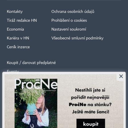
Kontakty
Ochrana osobních údajů
Tiráž redakce HN
Prohlášení o cookies
Economia
Nastavení soukromí
Kariéra v HN
Všeobecné smluvní podmínky
Ceník inzerce
Koupit / darovat předplatné
Eventy
×
Newslettery
RSS kanály
Autorská práva vykonává vydavatel. Bez písemného svolení vydavatele je
zakázáno jakékoli užití částí nebo celku díla, zejména rozmnožování a šíření
jakýmkoli způsobem, mechanickým nebo elektronickým, v českém nebo
jiném jazyce. Bez souhlasu vydavatele je zakázáno též rozmnožování