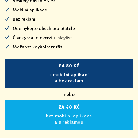
Veškerý obsah HN.cz
Mobilní aplikace
Bez reklam
Odemykejte obsah pro přátele
Články v audioverzi + playlist
Možnost kdykoliv zrušit
ZA 80 KČ
s mobilní aplikací
a bez reklam
nebo
ZA 40 KČ
bez mobilní aplikace
a s reklamou