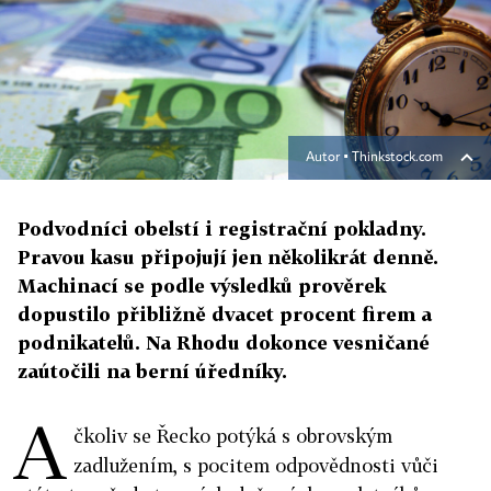
Autor ▪
Thinkstock.com
Podvodníci obelstí i registrační pokladny.
Pravou kasu připojují jen několikrát denně.
Machinací se podle výsledků prověrek
dopustilo přibližně dvacet procent firem a
podnikatelů. Na Rhodu dokonce vesničané
zaútočili na berní úředníky.
A
čkoliv se Řecko potýká s obrovským
zadlužením, s pocitem odpovědnosti vůči