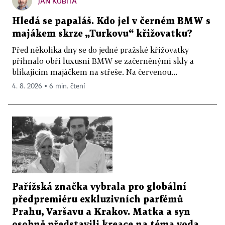
JAN KUBITA
Hledá se papaláš. Kdo jel v černém BMW s
majákem skrze „Turkovu“ křižovatku?
Před několika dny se do jedné pražské křižovatky
přihnalo obří luxusní BMW se začerněnými skly a
blikajícím majáčkem na střeše. Na červenou...
4. 8. 2026 ▪ 6 min. čtení
Pařížská značka vybrala pro globální
předpremiéru exkluzivních parfémů
Prahu, Varšavu a Krakov. Matka a syn
osobně představili kreace na téma voda,