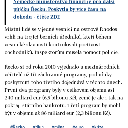
Německé ministerstvo financí je pro další
půjčku Řecku. Poskytla by více času na
dohodu
- čtěte ZDE
Místní lidé se v jedné vesnici na ostrově Rhodos
vrhli na trojici berních úředníků, kteří během
vesnické slavnosti kontrolovali poctivost
obchodníků. Inspektorům musela pomoct policie.
Řecko si od roku 2010 vyjednalo u mezinárodních
věřitelů už tři záchranné programy, podmínky
poskytnutí toho třetího dojednává v těchto dnech.
První dva programy byly v celkovém objemu asi
240 miliard eur (6,5 bilionu Kč), země je ale i tak na
pokraji státního bankrotu. Třetí program by mohl
být v objemu až 86 miliard eur (2,3 bilionu Kč).
#Řecko
#dluh
#měna
#euro
#krize