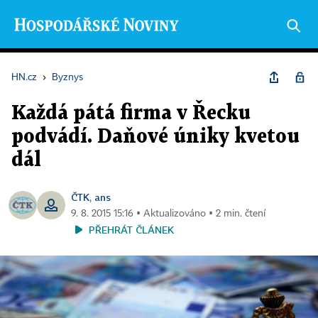
HN.cz
›
Byznys
Každá pátá firma v Řecku
podvádí. Daňové úniky kvetou
dál
ČTK
ans
,
9. 8. 2015 15:16 ▪ Aktualizováno ▪ 2 min. čtení
PŘEHRÁT ČLÁNEK