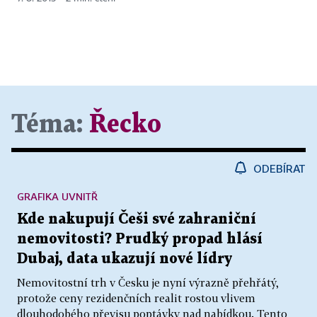
Téma:
Řecko
ODEBÍRAT
GRAFIKA UVNITŘ
Kde nakupují Češi své zahraniční
nemovitosti? Prudký propad hlásí
Dubaj, data ukazují nové lídry
Nemovitostní trh v Česku je nyní výrazně přehřátý,
protože ceny rezidenčních realit rostou vlivem
dlouhodobého převisu poptávky nad nabídkou. Tento