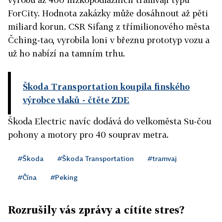
ForCity. Hodnota zakázky může dosáhnout až pěti
miliard korun. CSR Sifang z třímilionového města
Čching-tao, vyrobila loni v březnu prototyp vozu a
už ho nabízí na tamním trhu.
Škoda Transportation koupila finského
výrobce vlaků
- čtěte ZDE
Škoda Electric navíc dodává do velkoměsta Su-čou
pohony a motory pro 40 souprav metra.
#Škoda
#Škoda Transportation
#tramvaj
#Čína
#Peking
Rozrušily vás zprávy a cítíte stres?