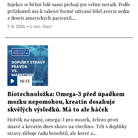
Injekce si běžní lidé sami píchají jen velmi neradi. Podle
průzkumů má k takové formě užívání léků averzi sedm
z deseti amerických pacientů....
7. 8. 2026 ▪ 4 min. čtení
16:13
Biotechnoložka: Omega-3 před úpadkem
mozku nepomohou, kreatin dosahuje
skvělých výsledků. Má to ale háček
Hořčík na spaní, omega-3 pro mozek, železo proti
únavě a kreatin dnes skoro na všechno. Trh s doplňky
stravy slibuje řadu benefitů, ale které z...