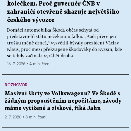
kolečkem. Proč guvernér ČNB v
zahraničí otevřeně shazuje největšího
českého vývozce
Domácí automobilka Škoda občas schytá od
představitelů státu nečekanou ťafku. „Audi přece jen
trošku méně drncá,“ vysvětlil bývalý prezident Václav
Klaus, proč mezi překvapené škodováky do Kvasin, kde
se tehdy začínala vyrábět druhá...
16. 7. 2026 ▪ 4 min. čtení
ROZHOVOR
Masivní škrty ve Volkswagenu? Ve Škodě s
žádným propouštěním nepočítáme, závody
máme vytížené a ziskové, říká Jahn
2. 7. 2026 ▪ 8 min. čtení