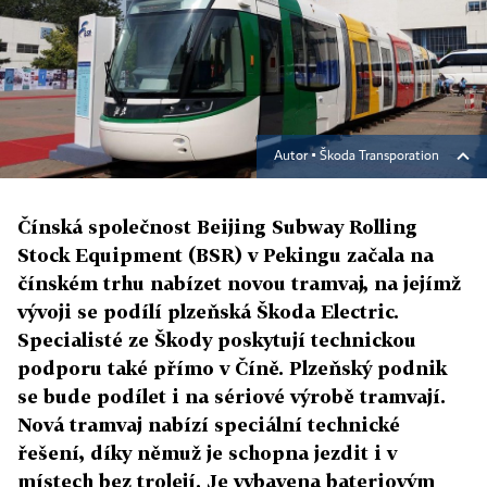
Autor ▪
Škoda Transporation
Čínská společnost Beijing Subway Rolling
Stock Equipment (BSR) v Pekingu začala na
čínském trhu nabízet novou tramvaj, na jejímž
vývoji se podílí plzeňská Škoda Electric.
Specialisté ze Škody poskytují technickou
podporu také přímo v Číně. Plzeňský podnik
se bude podílet i na sériové výrobě tramvají.
Nová tramvaj nabízí speciální technické
řešení, díky němuž je schopna jezdit i v
místech bez trolejí. Je vybavena bateriovým