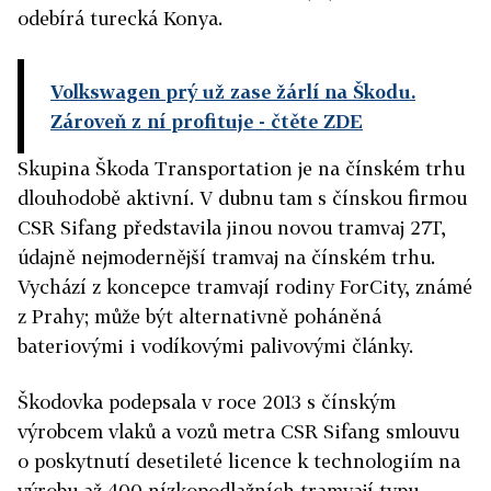
odebírá turecká Konya.
Volkswagen prý už zase žárlí na Škodu.
Zároveň z ní profituje
- čtěte ZDE
Skupina Škoda Transportation je na čínském trhu
dlouhodobě aktivní. V dubnu tam s čínskou firmou
CSR Sifang představila jinou novou tramvaj 27T,
údajně nejmodernější tramvaj na čínském trhu.
Vychází z koncepce tramvají rodiny ForCity, známé
z Prahy; může být alternativně poháněná
bateriovými i vodíkovými palivovými články.
Škodovka podepsala v roce 2013 s čínským
výrobcem vlaků a vozů metra CSR Sifang smlouvu
o poskytnutí desetileté licence k technologiím na
výrobu až 400 nízkopodlažních tramvají typu