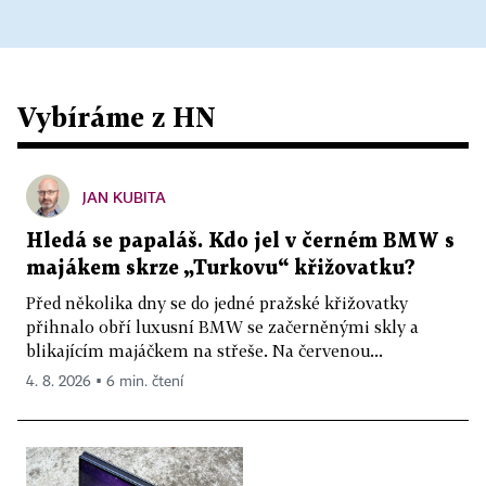
Vybíráme z HN
JAN KUBITA
Hledá se papaláš. Kdo jel v černém BMW s
majákem skrze „Turkovu“ křižovatku?
Před několika dny se do jedné pražské křižovatky
přihnalo obří luxusní BMW se začerněnými skly a
blikajícím majáčkem na střeše. Na červenou...
4. 8. 2026 ▪ 6 min. čtení