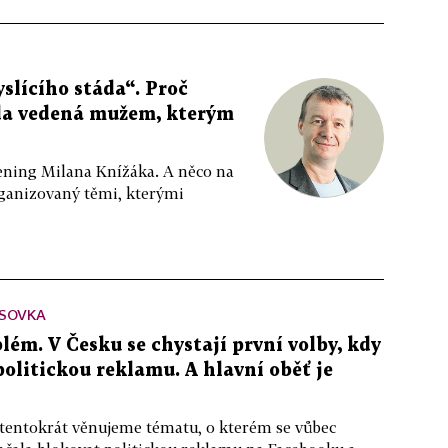
slícího stáda“. Proč
da vedená mužem, kterým
ppening Milana Knížáka. A něco na
rganizovaný těmi, kterými
SOVKA
lém. V Česku se chystají první volby, kdy
 politickou reklamu. A hlavní oběť je
 tentokrát věnujeme tématu, o kterém se vůbec