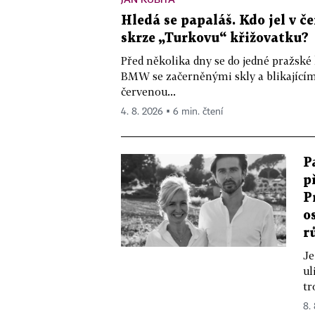
Hledá se papaláš. Kdo jel v
skrze „Turkovu“ křižovatku?
Před několika dny se do jedné pražské
BMW se začerněnými skly a blikající
červenou...
4. 8. 2026 ▪ 6 min. čtení
P
p
P
o
r
Je
ul
tr
8.