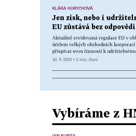
KLÁRA HURYCHOVÁ
Jen zisk, nebo i udržite
EU zůstává bez odpovědi
Aktuálně revidovaná regulace EU v obla
účelem velkých obchodních korporací v
přispívat svou činností k udržitelnému
30. 9. 2025 ▪ 2 min. čtení
Vybíráme z H
JAN KUBITA