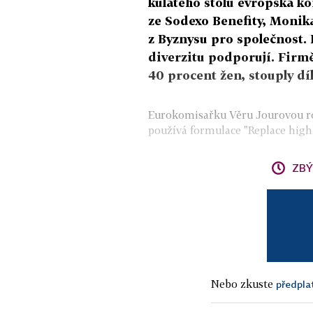
kulatého stolu evropská k
ze Sodexo Benefity, Monik
z Byznysu pro společnost. 
diverzitu podporují. Firm
40 procent žen, stouply dí
Eurokomisařku Věru Jourovou rozh
používá formulace "Replace highl
ZBÝ
Nebo zkuste
předpla