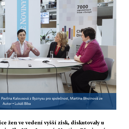
) Pavlína Kalousová z Byznysu pro společnost, Martina Březinová ze
.
Autor ▪
Lukáš Bíba
ce žen ve vedení vyšší zisk, diskutovaly u