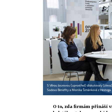
S Věrou Jourovou (uprostřed) diskutovaly (zleva
Sodexo Benefity a Monika Šimánková z Hestega
O to, zda firmám přináší ví