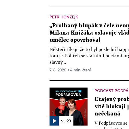
PETR HONZEJK
„Prolhaný hlupák v čele nemy
Milana Knížáka oslavuje vlá
umělec opovrhoval
Někteří říkají, že to byl poslední ha
tom je. Pohřeb se státními poctami o
slavný...
7. 8. 2026 ▪ 4 min. čtení
PODCAST PODPÁ
Utajený prob
sítě blokují
nečekaná
55:23
V Podpásovce se