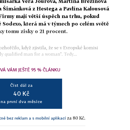
omisařka Věra Jourová, Martina Březinová
a Šimánková z Hestega a Pavlína Kalousová
Firmy mají větší úspěch na trhu, pokud
ě Sodexo, která má v týmech po celém světě
ky tomu zisky o 21 procent.
ořčilo, když zjistila, že se v Evropské komisi
y qualified man for a woman". Tedy...
VÁ VÁM JEŠTĚ 95 % ČLÁNKU
Číst dál za
40 Kč
na první dva měsíce
za 80 Kč.
tné bez reklam a s mobilní aplikací