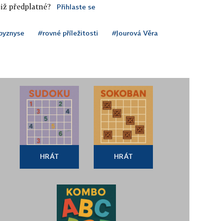
iž předplatné?
Přihlaste se
byznyse
#rovné příležitosti
#Jourová Věra
HRÁT
HRÁT