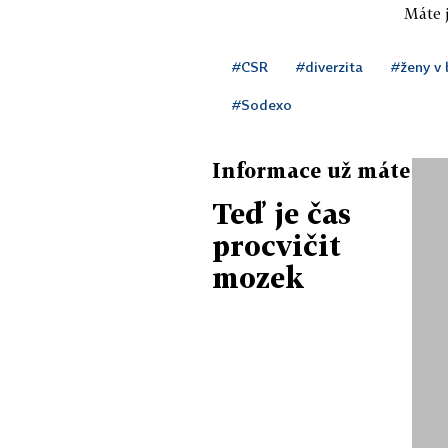
Máte j
#CSR
#diverzita
#ženy v 
#Sodexo
Informace už máte
Teď je čas
procvičit
mozek