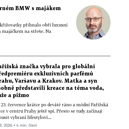
 černém BMW s majákem
 křižovatky přihnalo obří luxusní
m majáčkem na střeše. Na
ařížská značka vybrala pro globální
ředpremiéru exkluzivních parfémů
rahu, Varšavu a Krakov. Matka a syn
sobně představili kreace na téma voda,
ůže a pižmo
 23. července krátce po deváté ráno a módní Pařížská
ice v centru Prahy ještě spí. Přesto se tudy začínají
ousit vybraní lifestyloví...
 8. 2026 ▪ 4 min. čtení