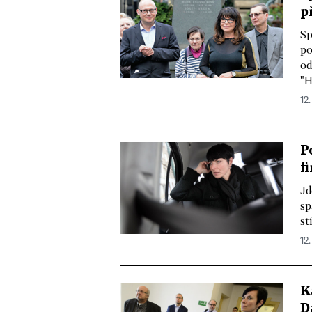
p
Sp
po
od
"H
12.
P
f
Jd
sp
st
12.
K
D