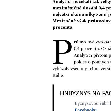
Analytici nečekali tak vel
meziměsíčně dosáhl 0,4 pr
největší ekonomiky zemí pl
Meziročně však průmyslová 
procenta.
P
růmyslová výroba 
0,4 procenta. Ozná
Analytici přitom 
pokles o pouhých 
vykázaly všechny tři největš
Itálie.
HNBYZNYS NA F
Byznysovou rubr
Facebooku
.