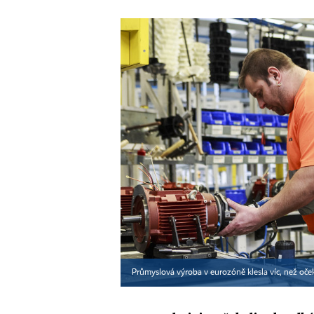
Průmyslová výroba v eurozóně klesla víc, než očeká