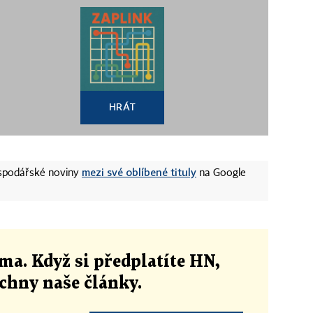
HRÁT
mezi své oblíbené tituly
ospodářské noviny
na Google
ma. Když si předplatíte HN,
echny naše články
.