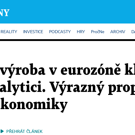
REALITY
INVESTICE
PODCASTY
HRY
PročNe
ARCHIV
D
ýroba v eurozóně kle
alytici. Výrazný pro
 ekonomiky
PŘEHRÁT ČLÁNEK