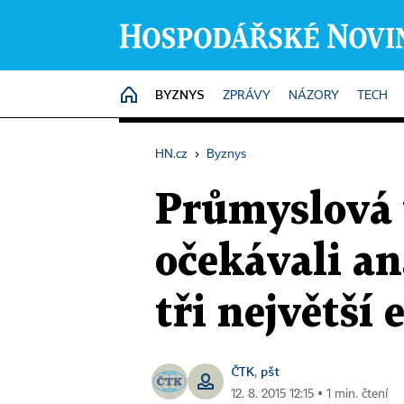
BYZNYS
HOME
ZPRÁVY
NÁZORY
TECH
HN.cz
›
Byznys
Průmyslová v
očekávali an
tři největší
ČTK
pšt
,
12. 8. 2015 12:15 ▪ 1 min. čtení