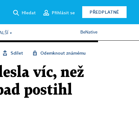
PŘEDPLATNÉ
Hledat
Přihlásit se
BeNative
ALŠÍ
Sdílet
Odemknout známému
sla víc, než
pad postihl