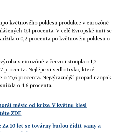
empo květnového poklesu produkce v eurozóně
lášených 0,4 procenta. V celé Evropské unii se
snížila o 0,2 procenta po květnovém poklesu o
ýroba v eurozóně v červnu stoupla o 1,2
7 procenta. Nejlépe si vedlo Irsko, které
 o 27,6 procenta. Nejvýraznější propad naopak
snížila o 4,6 procenta.
orší měsíc od krize. V květnu klesl
čtěte ZDE
 Za 10 let se továrny budou řídit samy a