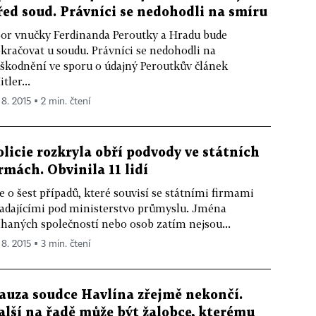
řed soud. Právníci se nedohodli na smíru
or vnučky Ferdinanda Peroutky a Hradu bude
kračovat u soudu. Právníci se nedohodli na
škodnění ve sporu o údajný Peroutkův článek
itler...
 8. 2015 ▪ 2 min. čtení
olicie rozkryla obří podvody ve státních
irmách. Obvinila 11 lidí
e o šest případů, které souvisí se státními firmami
adajícími pod ministerstvo průmyslu. Jména
íhaných společností nebo osob zatím nejsou...
 8. 2015 ▪ 3 min. čtení
auza soudce Havlína zřejmě nekončí.
alší na řadě může být žalobce, kterému