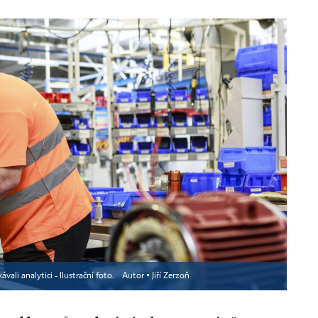
vali analytici - Ilustrační foto.
Autor ▪
Jiří Zerzoň