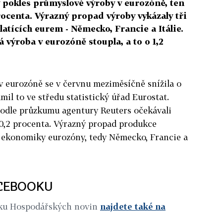
ký pokles průmyslové výroby v eurozóně, ten
ocenta. Výrazný propad výroby vykázaly tři
atících eurem - Německo, Francie a Itálie.
výroba v eurozóně stoupla, a to o 1,2
v eurozóně se v červnu meziměsíčně snížila o
mil to ve středu statistický úřad Eurostat.
podle průzkumu agentury Reuters očekávali
0,2 procenta. Výrazný propad produkce
í ekonomiky eurozóny, tedy Německo, Francie a
ACEBOOKU
iku Hospodářských novin
najdete také na