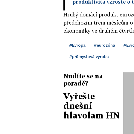
produktivita vzroste o 
Hrubý domácí produkt eurozón
předchozím třem měsícům o 0
ekonomiky ve druhém čtvrtlet
#Evropa
#eurozóna
#Evr
#průmyslová výroba
Nudíte se na
poradě?
Vyřešte
dnešní
hlavolam HN