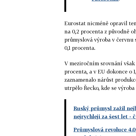
Eurostat nicméně opravil t
na 0,2 procenta z původně oh
průmyslová výroba v červnu 
0,1 procenta.
V meziročním srovnání však v
procenta, a v EU dokonce o 1,
zaznamenalo nárůst produkce
utrpělo Řecko, kde se výroba 
Ruský průmysl zažil nejh
nejrychleji za šest let
- 
Průmyslová revoluce 4.0: