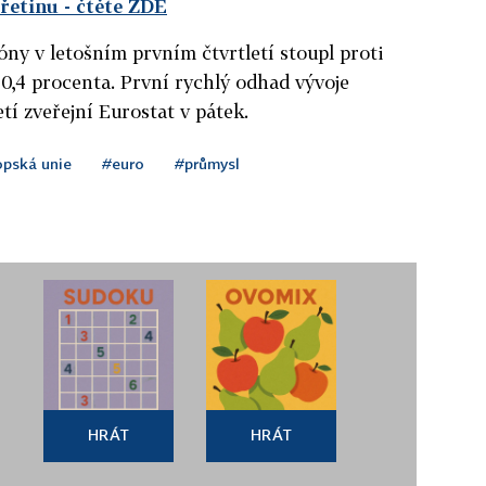
třetinu
- čtěte ZDE
y v letošním prvním čtvrtletí stoupl proti
,4 procenta. První rychlý odhad vývoje
í zveřejní Eurostat v pátek.
opská unie
#euro
#průmysl
HRÁT
HRÁT