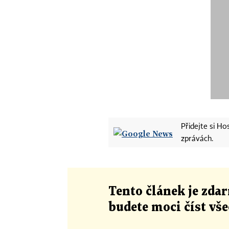
Přidejte si H
zprávách.
Tento článek
je
zdar
budete moci číst vš