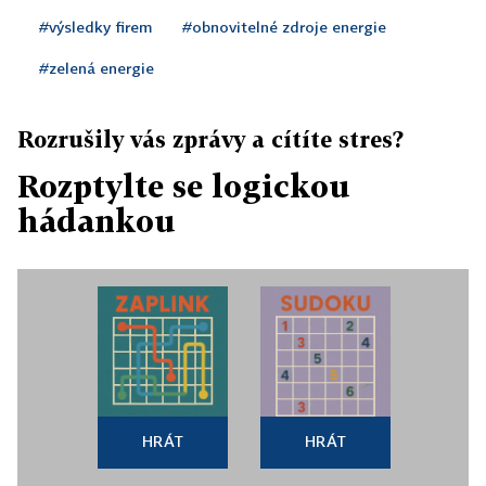
#výsledky firem
#obnovitelné zdroje energie
#zelená energie
Rozrušily vás zprávy a cítíte stres?
Rozptylte se logickou
hádankou
HRÁT
HRÁT