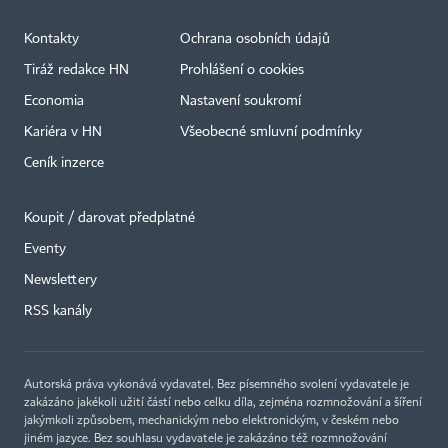
Kontakty
Ochrana osobních údajů
Tiráž redakce HN
Prohlášení o cookies
Economia
Nastavení soukromí
Kariéra v HN
Všeobecné smluvní podmínky
Ceník inzerce
Koupit / darovat předplatné
Eventy
×
Newslettery
RSS kanály
Autorská práva vykonává vydavatel. Bez písemného svolení vydavatele je
zakázáno jakékoli užití částí nebo celku díla, zejména rozmnožování a šíření
jakýmkoli způsobem, mechanickým nebo elektronickým, v českém nebo
jiném jazyce. Bez souhlasu vydavatele je zakázáno též rozmnožování