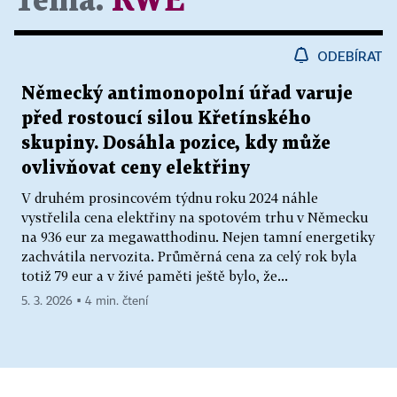
Téma:
RWE
ODEBÍRAT
Německý antimonopolní úřad varuje
před rostoucí silou Křetínského
skupiny. Dosáhla pozice, kdy může
ovlivňovat ceny elektřiny
V druhém prosincovém týdnu roku 2024 náhle
vystřelila cena elektřiny na spotovém trhu v Německu
na 936 eur za megawatthodinu. Nejen tamní energetiky
zachvátila nervozita. Průměrná cena za celý rok byla
totiž 79 eur a v živé paměti ještě bylo, že...
5. 3. 2026 ▪ 4 min. čtení