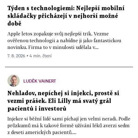
Týden s technologiemi: Nejlepší mobilní
skládačky přicházejí v nejhorší možné
době
Apple letos zopakuje svůj nejlepší trik. Vezme
ověřenou technologii a nabídne ji jako fantastickou
novinku. Firma to v minulosti udělala v...
7. 8. 2026 ▪ 4 min. čtení
LUDĚK VAINERT
Nehladov, nepíchej si injekci, prostě si
vezmi prášek. Eli Lilly má svatý grál
pacientů i investorů
Injekce si běžní lidé sami píchají jen velmi neradi. Podle
průzkumů má k takové formě užívání léků averzi sedm
z deseti amerických pacientů....