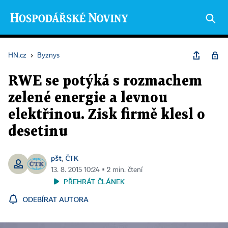
HN.cz
›
Byznys
RWE se potýká s rozmachem
zelené energie a levnou
elektřinou. Zisk firmě klesl o
desetinu
pšt
ČTK
,
13. 8. 2015 10:24 ▪ 2 min. čtení
PŘEHRÁT ČLÁNEK
ODEBÍRAT AUTORA