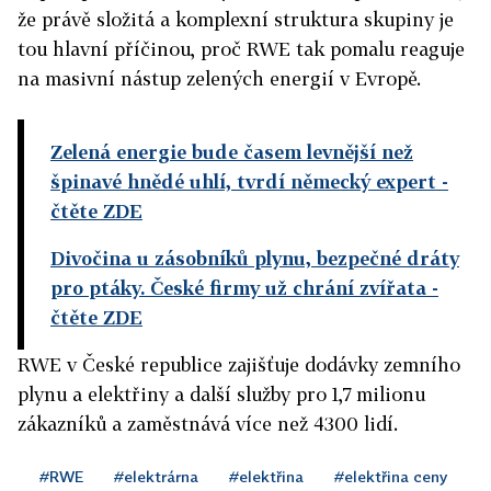
že právě složitá a komplexní struktura skupiny je
tou hlavní příčinou, proč RWE tak pomalu reaguje
na masivní nástup zelených energií v Evropě.
Zelená energie bude časem levnější než
špinavé hnědé uhlí, tvrdí německý expert
-
čtěte ZDE
Divočina u zásobníků plynu, bezpečné dráty
pro ptáky. České firmy už chrání zvířata
-
čtěte ZDE
RWE v České republice zajišťuje dodávky zemního
plynu a elektřiny a další služby pro 1,7 milionu
zákazníků a zaměstnává více než 4300 lidí.
#RWE
#elektrárna
#elektřina
#elektřina ceny