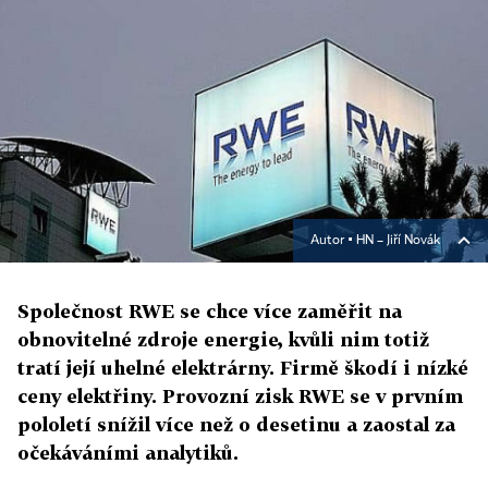
Autor ▪
HN – Jiří Novák
Společnost RWE se chce více zaměřit na
obnovitelné zdroje energie, kvůli nim totiž
tratí její uhelné elektrárny. Firmě škodí i nízké
ceny elektřiny. Provozní zisk RWE se v prvním
pololetí snížil více než o desetinu a zaostal za
očekáváními analytiků.