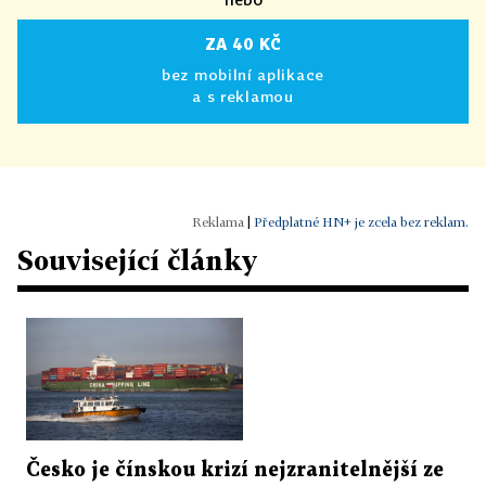
ZA 40 KČ
bez mobilní aplikace
a s reklamou
|
Předplatné HN+ je zcela bez reklam.
Související články
Česko je čínskou krizí nejzranitelnější ze