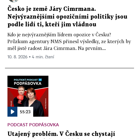
Česko je země Járy Cimrmana.
Nejvýraznějšími opozičními politiky jsou
podle lidí ti, kteří jim vládnou
Kdo je nejvýraznějším lídrem opozice v Česku?
Průzkum agentury NMS přinesl výsledky, ze kterých by
měl jistě radost Jára Cimrman. Na prvním...
10. 8. 2026 ▪ 4 min. čtení
55:23
PODCAST PODPÁSOVKA
Utajený problém. V Česku se chystají