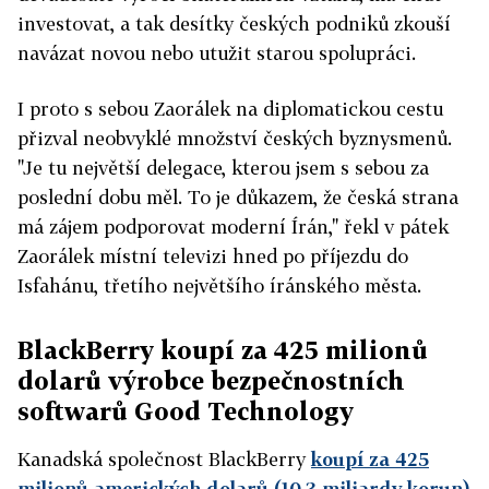
investovat, a tak desítky českých podniků zkouší
navázat novou nebo utužit starou spolupráci.
I proto s sebou Zaorálek na diplomatickou cestu
přizval neobvyklé množství českých byznysmenů.
"Je tu největší delegace, kterou jsem s sebou za
poslední dobu měl. To je důkazem, že česká strana
má zájem podporovat moderní Írán," řekl v pátek
Zaorálek místní televizi hned po příjezdu do
Isfahánu, třetího největšího íránského města.
BlackBerry koupí za 425 milionů
dolarů výrobce bezpečnostních
softwarů Good Technology
Kanadská společnost BlackBerry
koupí za 425
milionů amerických dolarů (10,3 miliardy korun)