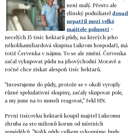
není malý. Přesto ale
zlínský podnikatel
dosud
nepatřil mezi velké
majitele polností
−
necelých 15 tisíc hektarů půdy, na kterých jeho
několikamiliardová skupina Lukrom hospodaří, má
totiž Červenka v nájmu. To se ale změní. Červenka
začal vykupovat půdu na jihovýchodní Moravě a
ročně chce získat alespoň tisíc hektarů.
"Investujeme do půdy, protože se v okolí vyrojily
různé spekulativní skupiny, začaly skupovat pole,
a my jsme na to museli reagovat," řekl HN.
První tisícovku hektarů koupil majitel Lukromu
zhruba za sto milionů korun od místních
zemědělců. "Kolik půdy celkem vykoupíme, bude