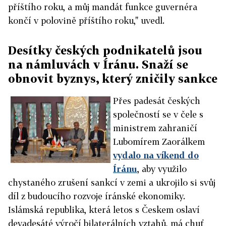
příštího roku, a můj mandát funkce guvernéra
končí v polovině příštího roku," uvedl.
Desítky českých podnikatelů jsou
na námluvách v Íránu. Snaží se
obnovit byznys, který zničily sankce
Přes padesát českých
společností se v čele s
ministrem zahraničí
Lubomírem Zaorálkem
vydalo na víkend do
Íránu
, aby využilo
chystaného zrušení sankcí v zemi a ukrojilo si svůj
díl z budoucího rozvoje íránské ekonomiky.
Islámská republika, která letos s Českem oslaví
devadesáté výročí bilaterálních vztahů, má chuť