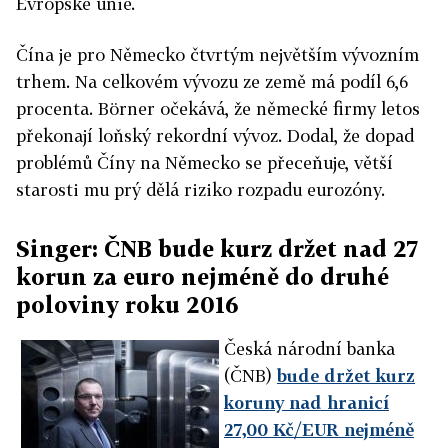
Evropské unie.
Čína je pro Německo čtvrtým největším vývozním
trhem. Na celkovém vývozu ze země má podíl 6,6
procenta.
Börner očekává, že německé firmy letos
překonají loňský rekordní vývoz. Dodal, že dopad
problémů Číny na Německo se přeceňuje, větší
starosti mu prý dělá riziko rozpadu eurozóny.
Singer: ČNB bude kurz držet nad 27
korun za euro nejméně do druhé
poloviny roku 2016
Česká národní banka
(ČNB)
bude držet kurz
koruny nad hranicí
27,00 Kč/EUR nejméně