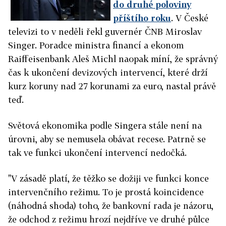
do druhé poloviny
příštího roku
. V České
televizi to v neděli řekl guvernér ČNB Miroslav
Singer. Poradce ministra financí a ekonom
Raiffeisenbank Aleš Michl naopak míní, že správný
čas k ukončení devizových intervencí, které drží
kurz koruny nad 27 korunami za euro, nastal právě
teď.
Světová ekonomika podle Singera stále není na
úrovni, aby se nemusela obávat recese. Patrně se
tak ve funkci ukončení intervencí nedočká.
"V zásadě platí, že těžko se dožiji ve funkci konce
intervenčního režimu. To je prostá koincidence
(náhodná shoda) toho, že bankovní rada je názoru,
že odchod z režimu hrozí nejdříve ve druhé půlce