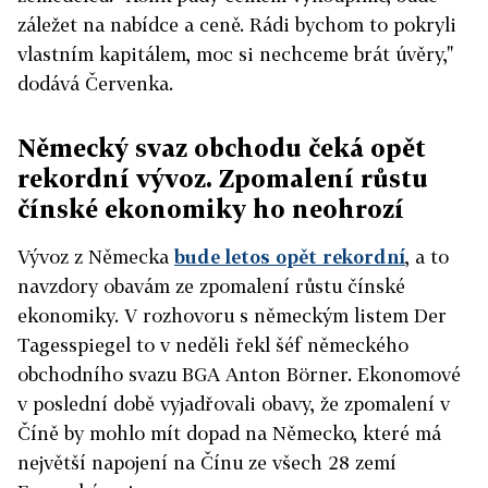
záležet na nabídce a ceně. Rádi bychom to pokryli
vlastním kapitálem, moc si nechceme brát úvěry,"
dodává Červenka.
Německý svaz obchodu čeká opět
rekordní vývoz. Zpomalení růstu
čínské ekonomiky ho neohrozí
Vývoz z Německa
bude letos opět rekordní
, a to
navzdory obavám ze zpomalení růstu čínské
ekonomiky. V rozhovoru s německým listem Der
Tagesspiegel to v neděli řekl šéf německého
obchodního svazu BGA Anton Börner. Ekonomové
v poslední době vyjadřovali obavy, že zpomalení v
Číně by mohlo mít dopad na Německo, které má
největší napojení na Čínu ze všech 28 zemí