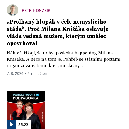
PETR HONZEJK
„Prolhaný hlupák v čele nemyslícího
stáda“. Proč Milana Knížáka oslavuje
vláda vedená mužem, kterým umělec
opovrhoval
Někteří říkají, že to byl poslední happening Milana
Knížáka. A něco na tom je. Pohřeb se státními poctami
organizovaný těmi, kterými slavný...
7. 8. 2026 ▪ 4 min. čtení
55:23