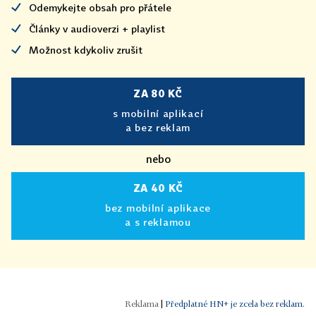
Odemykejte obsah pro přátele
Články v audioverzi + playlist
Možnost kdykoliv zrušit
ZA 80 KČ
s mobilní aplikací
a bez reklam
nebo
ZA 40 KČ
bez mobilní aplikace
a s reklamou
|
Předplatné HN+ je zcela bez reklam.