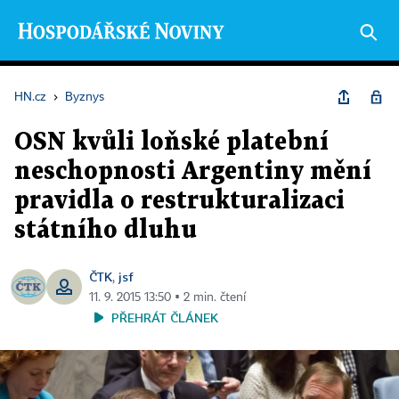
HN.cz
›
Byznys
OSN kvůli loňské platební
neschopnosti Argentiny mění
pravidla o restrukturalizaci
státního dluhu
ČTK
jsf
,
11. 9. 2015 13:50 ▪ 2 min. čtení
PŘEHRÁT ČLÁNEK