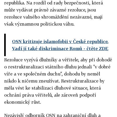
republika. Na rozdíl od rady bezpečnosti, která
může vydávat právně závazné rezoluce, jsou
rezoluce valného shromáždění nezávazné, mají
však významnou politickou váhu.
OSN kritizuje islamofobii v České republice.
Vadí jí také diskriminace Romů
- čtěte ZDE
Rezoluce vyzývá dlužníky a věřitele, aby při dohodě
o restrukturalizaci státního dluhu jednali "v dobré
víře a ve společném duchu", dohodu by neměl
nikdo k ničemu zneužívat. Restrukturalizace by
měla vést ke stabilizaci dluhové situace, která
ochrání práva věřitelů, ale zároveň podpoří
ekonomický růst.
Nezávislý odborník OSN na zahraniční dluh a