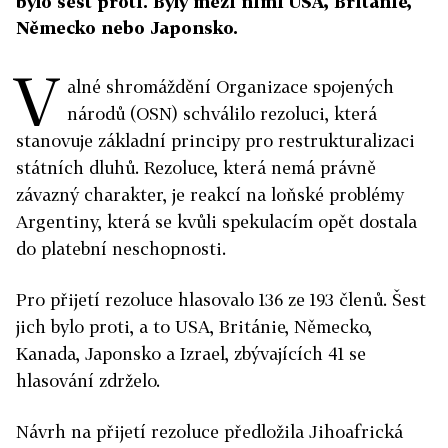
bylo šest proti. Byly mezi nimi USA, Británie,
Německo nebo Japonsko.
V
alné shromáždění Organizace spojených
národů (OSN) schválilo rezoluci, která
stanovuje základní principy pro restrukturalizaci
státních dluhů. Rezoluce, která nemá právně
závazný charakter, je reakcí na loňské problémy
Argentiny, která se kvůli spekulacím opět dostala
do platební neschopnosti.
Pro přijetí rezoluce hlasovalo 136 ze 193 členů. Šest
jich bylo proti, a to USA, Británie, Německo,
Kanada, Japonsko a Izrael, zbývajících 41 se
hlasování zdrželo.
Návrh na přijetí rezoluce předložila Jihoafrická