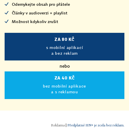
Odemykejte obsah pro přátele
Články v audioverzi + playlist
Možnost kdykoliv zrušit
ZA 80 KČ
s mobilní aplikací
a bez reklam
nebo
ZA 40 KČ
bez mobilní aplikace
a s reklamou
|
Předplatné HN+ je zcela bez reklam.