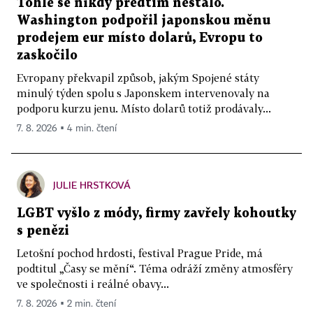
Tohle se nikdy předtím nestalo.
Washington podpořil japonskou měnu
prodejem eur místo dolarů, Evropu to
zaskočilo
Evropany překvapil způsob, jakým Spojené státy
minulý týden spolu s Japonskem intervenovaly na
podporu kurzu jenu. Místo dolarů totiž prodávaly...
7. 8. 2026 ▪ 4 min. čtení
JULIE HRSTKOVÁ
LGBT vyšlo z módy, firmy zavřely kohoutky
s penězi
Letošní pochod hrdosti, festival Prague Pride, má
podtitul „Časy se mění“. Téma odráží změny atmosféry
ve společnosti i reálné obavy...
7. 8. 2026 ▪ 2 min. čtení