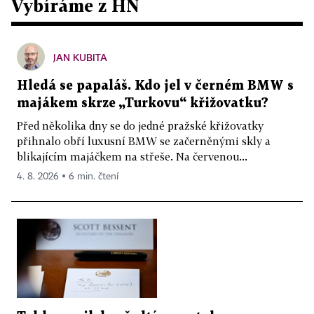
Vybíráme z HN
JAN KUBITA
Hledá se papaláš. Kdo jel v černém BMW s
majákem skrze „Turkovu“ křižovatku?
Před několika dny se do jedné pražské křižovatky
přihnalo obří luxusní BMW se začerněnými skly a
blikajícím majáčkem na střeše. Na červenou...
4. 8. 2026 ▪ 6 min. čtení