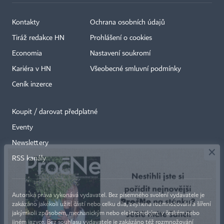
Kontakty
Ochrana osobních údajů
Tiráž redakce HN
Prohlášení o cookies
Economia
Nastavení soukromí
Kariéra v HN
Všeobecné smluvní podmínky
Ceník inzerce
Koupit / darovat předplatné
Eventy
×
Newslettery
RSS kanály
Autorská práva vykonává vydavatel. Bez písemného svolení vydavatele je
zakázáno jakékoli užití částí nebo celku díla, zejména rozmnožování a šíření
jakýmkoli způsobem, mechanickým nebo elektronickým, v českém nebo
jiném jazyce. Bez souhlasu vydavatele je zakázáno též rozmnožování