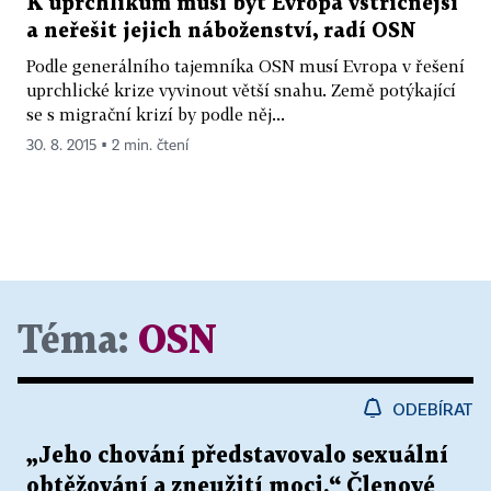
K uprchlíkům musí být Evropa vstřícnější
a neřešit jejich náboženství, radí OSN
Podle generálního tajemníka OSN musí Evropa v řešení
uprchlické krize vyvinout větší snahu. Země potýkající
se s migrační krizí by podle něj...
30. 8. 2015 ▪ 2 min. čtení
Téma:
OSN
ODEBÍRAT
„Jeho chování představovalo sexuální
obtěžování a zneužití moci.“ Členové