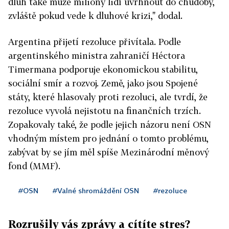
dluh také může miliony lidí uvrhnout do chudoby,
zvláště pokud vede k dluhové krizi," dodal.
Argentina přijetí rezoluce přivítala. Podle
argentinského ministra zahraničí Héctora
Timermana podporuje ekonomickou stabilitu,
sociální smír a rozvoj. Země, jako jsou Spojené
státy, které hlasovaly proti rezoluci, ale tvrdí, že
rezoluce vyvolá nejistotu na finančních trzích.
Zopakovaly také, že podle jejich názoru není OSN
vhodným místem pro jednání o tomto problému,
zabývat by se jím měl spíše Mezinárodní měnový
fond (MMF).
#OSN
#Valné shromáždění OSN
#rezoluce
Rozrušily vás zprávy a cítíte stres?