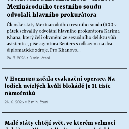
Mezinárodního trestního soudu
odvolali hlavního prokurátora
Členské státy Mezinárodního trestního soudu (ICC) v
pátek schválily odvolání hlavního prokurátora Karima
Khana, který čelí obvinění ze sexuálního deliktu vůči
asistentce, píše agentura Reuters s odkazem na dva
diplomatické zdroje. Pro Khanovo...
24. 7. 2026 ▪ 3 min. čtení
V Hormuzu začala evakuační operace. Na
lodích uvízlých kvůli blokádě je 11 tisíc
námořníků
24. 6. 2026 ▪ 2 min. čtení
Malé státy chtějí svět, ve kterém velmoci