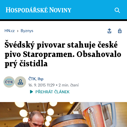
HN.cz
›
Byznys
Švédský pivovar stahuje české
pivo Staropramen. Obsahovalo
prý čistidla
ČTK
lhp
,
16. 9. 2015 11:29 ▪ 2 min. čtení
PŘEHRÁT ČLÁNEK