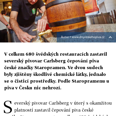
Autor ▪
www.dnyceskehopiva.cz
V celkem 680 švédských restauracích zastavil
severský pivovar Carlsberg čepování piva
české značky Staropramen. Ve dvou sudech
byly zjištěny škodlivé chemické látky, jednalo
se o čisticí prostředky. Podle Staropramenu u
piva v Česku nic nehrozí.
S
everský pivovar Carlsberg v úterý s okamžitou
platností zastavil čepování piva české