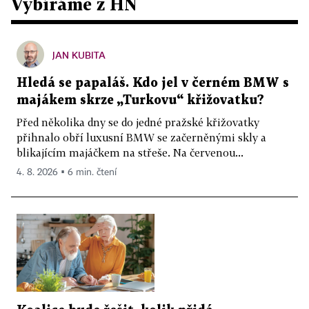
Vybíráme z HN
JAN KUBITA
Hledá se papaláš. Kdo jel v černém BMW s
majákem skrze „Turkovu“ křižovatku?
Před několika dny se do jedné pražské křižovatky
přihnalo obří luxusní BMW se začerněnými skly a
blikajícím majáčkem na střeše. Na červenou...
4. 8. 2026 ▪ 6 min. čtení