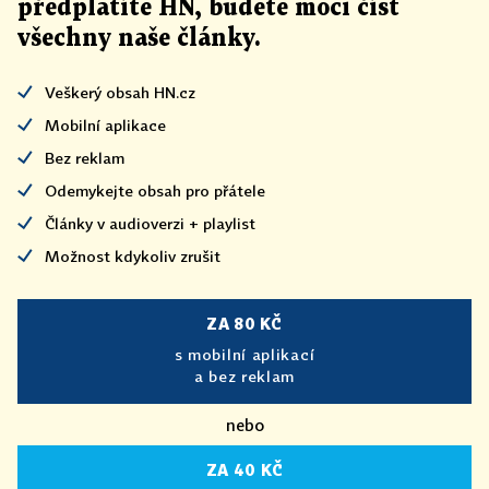
předplatíte HN, budete moci číst
všechny naše články
.
Veškerý obsah HN.cz
Mobilní aplikace
Bez reklam
Odemykejte obsah pro přátele
Články v audioverzi + playlist
Možnost kdykoliv zrušit
ZA 80 KČ
s mobilní aplikací
a bez reklam
nebo
ZA 40 KČ