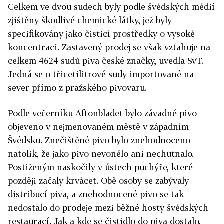
Celkem ve dvou sudech byly podle švédských médií
zjištěny škodlivé chemické látky, jež byly
specifikovány jako čisticí prostředky o vysoké
koncentraci. Zastavený prodej se však vztahuje na
celkem 4624 sudů piva české značky, uvedla SvT.
Jedná se o třicetilitrové sudy importované na
sever přímo z pražského pivovaru.
Podle večerníku Aftonbladet bylo závadné pivo
objeveno v nejmenovaném městě v západním
Švédsku. Znečištěné pivo bylo znehodnoceno
natolik, že jako pivo nevonělo ani nechutnalo.
Postiženým naskočily v ústech puchýře, které
později začaly krvácet. Obě osoby se zabývaly
distribucí piva, a znehodnocené pivo se tak
nedostalo do prodeje mezi běžné hosty švédských
restaurací. Jak a kde se čistidlo do piva dostalo,