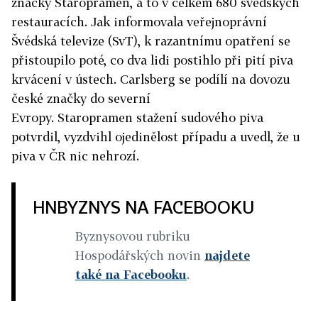
značky Staropramen, a to v celkem 680 švédských
restauracích. Jak informovala veřejnoprávní
Švédská televize (SvT), k razantnímu opatření se
přistoupilo poté, co dva lidi postihlo při pití piva
krvácení v ústech. Carlsberg se podílí na dovozu
české značky do severní
Evropy. Staropramen stažení sudového piva
potvrdil, vyzdvihl ojedinělost případu a uvedl, že u
piva v ČR nic nehrozí.
HNBYZNYS NA FACEBOOKU
Byznysovou rubriku
Hospodářských novin
najdete
také na Facebooku
.