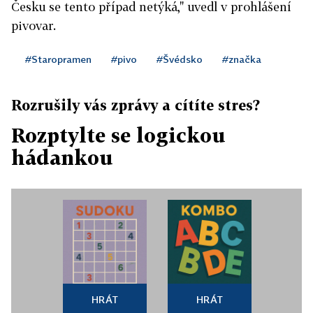
Česku se tento případ netýká," uvedl v prohlášení
pivovar.
#Staropramen
#pivo
#Švédsko
#značka
Rozrušily vás zprávy a cítíte stres?
Rozptylte se logickou
hádankou
HRÁT
HRÁT