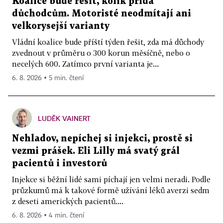
Koalice bude řešit, kolik přidá
důchodcům. Motoristé neodmítají ani
velkorysejší varianty
Vládní koalice bude příští týden řešit, zda má důchody
zvednout v průměru o 300 korun měsíčně, nebo o
necelých 600. Zatímco první varianta je...
6. 8. 2026 ▪ 5 min. čtení
LUDĚK VAINERT
Nehladov, nepíchej si injekci, prostě si
vezmi prášek. Eli Lilly má svatý grál
pacientů i investorů
Injekce si běžní lidé sami píchají jen velmi neradi. Podle
průzkumů má k takové formě užívání léků averzi sedm
z deseti amerických pacientů....
6. 8. 2026 ▪ 4 min. čtení