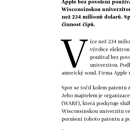
Apple bez povolení používa
Wisconsinskou univerzitou.
než 234 milionů dolarů. Sp
činnost čipů.
V
íce než 234 mili
výrobce elektroni
používal bez pov
univerzitou. Pod
americký soud. Firma Apple u
Spor se točil kolem patentu z
Jeho majitelem je organizac
(WARF), která poskytuje služ
Wisconsinskou univerzitu v
porušení tohoto patentu a pod