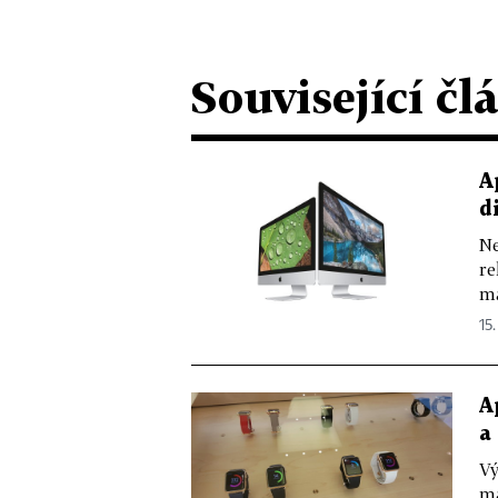
Související čl
A
d
Ne
re
má
15.
A
a
Vý
ma