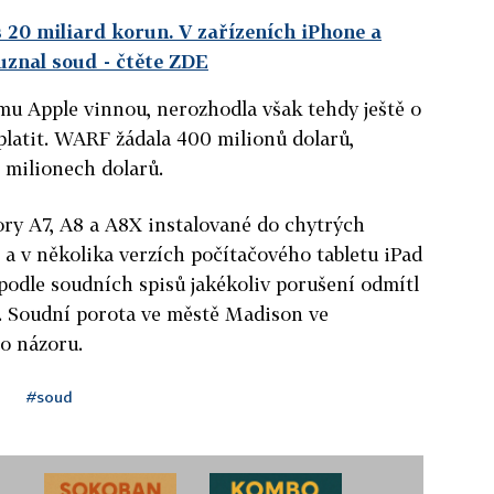
 20 miliard korun. V zařízeních iPhone a
 uznal soud
- čtěte ZDE
rmu Apple vinnou, nerozhodla však tehdy ještě o
platit. WARF žádala 400 milionů dolarů,
 milionech dolarů.
ory A7, A8 a A8X instalované do chytrých
s a v několika verzích počítačového tabletu iPad
 podle soudních spisů jakékoliv porušení odmítl
ný. Soudní porota ve městě Madison ve
o názoru.
#soud