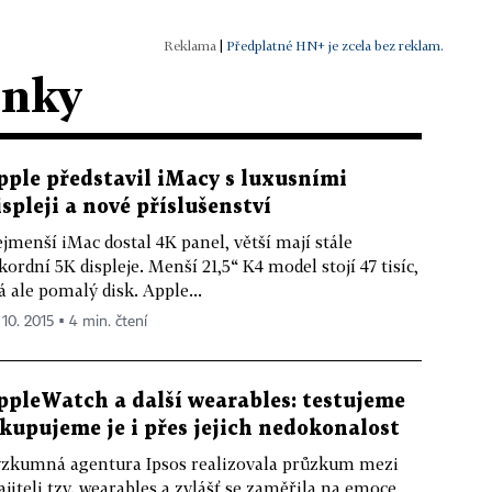
|
Předplatné HN+ je zcela bez reklam.
ánky
pple představil iMacy s luxusními
ispleji a nové příslušenství
jmenší iMac dostal 4K panel, větší mají stále
kordní 5K displeje. Menší 21,5“ K4 model stojí 47 tisíc,
 ale pomalý disk. Apple...
 10. 2015 ▪ 4 min. čtení
ppleWatch a další wearables: testujeme
 kupujeme je i přes jejich nedokonalost
zkumná agentura Ipsos realizovala průzkum mezi
jiteli tzv. wearables a zvlášť se zaměřila na emoce