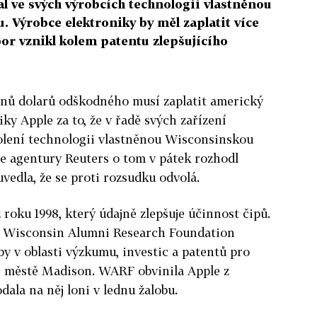
l ve svých výrobcích technologii vlastněnou
 Výrobce elektroniky by měl zaplatit více
or vznikl kolem patentu zlepšujícího
onů dolarů odškodného musí zaplatit americký
ky Apple za to, že v řadě svých zařízení
olení technologii vlastněnou Wisconsinskou
le agentury Reuters o tom v pátek rozhodl
vedla, že se proti rozsudku odvolá.
 roku 1998, který údajně zlepšuje účinnost čipů.
e Wisconsin Alumni Research Foundation
by v oblasti výzkumu, investic a patentů pro
e městě Madison. WARF obvinila Apple z
ala na něj loni v lednu žalobu.