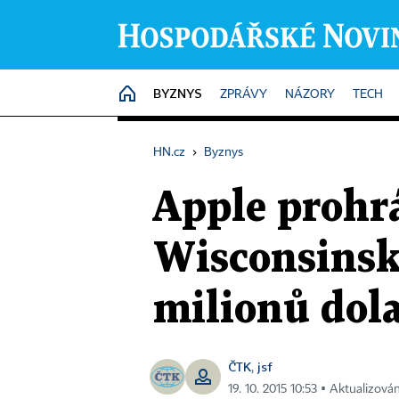
BYZNYS
HOME
ZPRÁVY
NÁZORY
TECH
HN.cz
›
Byznys
Apple prohrá
Wisconsinsk
milionů dol
ČTK
jsf
,
19. 10. 2015 10:53 ▪ Aktualizová