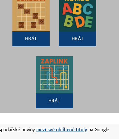
HRÁT
HRÁT
HRÁT
mezi své oblíbené tituly
ospodářské noviny
na Google