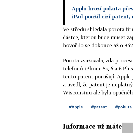
Applu hrozí pokuta přes
iPad použil cizí patent,
Ve středu shledala porota fi
částce, kterou bude muset za
hovořilo se dokonce až o 862
Porota zvažovala, zda proces
telefonů iPhone 5s, 6 a 6 Plu
tento patent porušují. Apple
a uvedl, že patent je neplat
Wisconsinu ale byla opačnéh
#Apple
#patent
#pokuta
Informace už máte