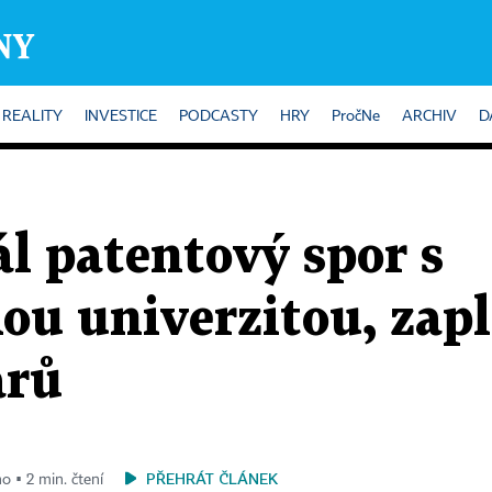
REALITY
INVESTICE
PODCASTY
HRY
PročNe
ARCHIV
D
l patentový spor s
ou univerzitou, zapl
arů
PŘEHRÁT ČLÁNEK
no ▪ 2 min. čtení