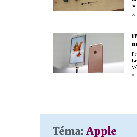
so
9. 
i
m
Pr
Br
Vý
8. 
Téma:
Apple