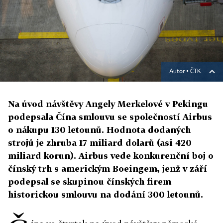
Autor ▪
ČTK
Na úvod návštěvy Angely Merkelové v Pekingu
podepsala Čína smlouvu se společností Airbus
o nákupu 130 letounů. Hodnota dodaných
strojů je zhruba 17 miliard dolarů (asi 420
miliard korun). Airbus vede konkurenční boj o
čínský trh s americkým Boeingem, jenž v září
podepsal se skupinou čínských firem
historickou smlouvu na dodání 300 letounů.