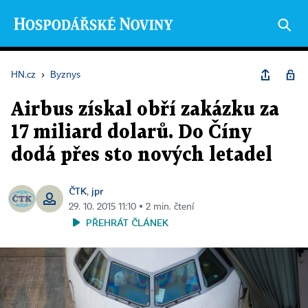
HN.cz
›
Byznys
Airbus získal obří zakázku za
17 miliard dolarů. Do Číny
dodá přes sto nových letadel
ČTK
jpr
,
29. 10. 2015 11:10 ▪ 2 min. čtení
PŘEHRÁT ČLÁNEK