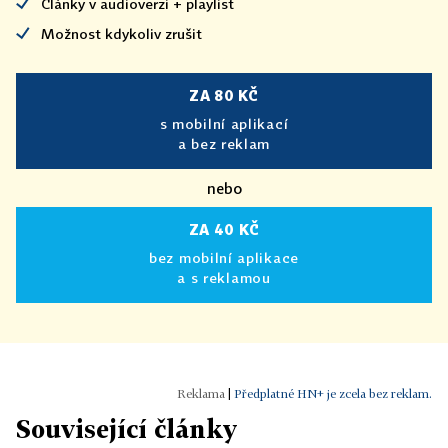
Články v audioverzi + playlist
Možnost kdykoliv zrušit
ZA 80 KČ
s mobilní aplikací
a bez reklam
nebo
ZA 40 KČ
bez mobilní aplikace
a s reklamou
|
Předplatné HN+ je zcela bez reklam.
Související články