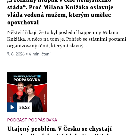
„Prolhaný hlupák v čele nemyslícího
stáda“. Proč Milana Knížáka oslavuje
vláda vedená mužem, kterým umělec
opovrhoval
Někteří říkají, že to byl poslední happening Milana
Knížáka. A něco na tom je. Pohřeb se státními poctami
organizovaný těmi, kterými slavný...
7. 8. 2026 ▪ 4 min. čtení
55:23
PODCAST PODPÁSOVKA
Utajený problém. V Česku se chystají