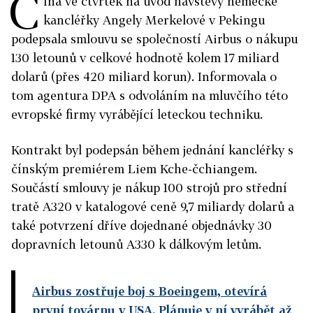
Č
ína ve čtvrtek na úvod návštěvy německé
kancléřky Angely Merkelové v Pekingu
podepsala smlouvu se společností Airbus o nákupu
130 letounů v celkové hodnotě kolem 17 miliard
dolarů (přes 420 miliard korun). Informovala o
tom agentura DPA s odvoláním na mluvčího této
evropské firmy vyrábějící leteckou techniku.
Kontrakt byl podepsán během jednání kancléřky s
čínským premiérem Liem Kche-čchiangem.
Součástí smlouvy je nákup 100 strojů pro střední
tratě A320 v katalogové ceně 9,7 miliardy dolarů a
také potvrzení dříve dojednané objednávky 30
dopravních letounů A330 k dálkovým letům.
Airbus zostřuje boj s Boeingem, otevírá
první továrnu v USA. Plánuje v ní vyrábět až