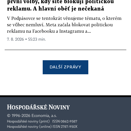
první volby, kdy sítě blokují politickou
reklamu. A hlavní oběť je nečekaná
V Podpásovce se tentokrát věnujeme tématu, o kterém
se vůbec nemluví. Meta začala blokovat politickou
reklamu na Facebooku a Instagramu a...
7. 8. 2026 ▪ 55:23 min.
DALŠÍ ZPRÁVY
©
1996-2026
Economia, a.s.
Hospodářské noviny (print) ISSN 0862-9587
Hospodářské noviny (online) ISSN 2787-950X