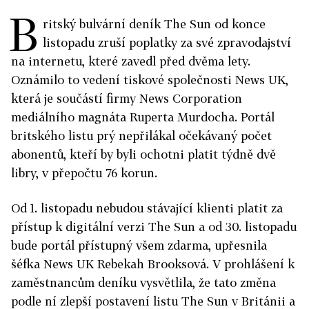
B
ritský bulvární deník The Sun od konce
listopadu zruší poplatky za své zpravodajství
na internetu, které zavedl před dvěma lety.
Oznámilo to vedení tiskové společnosti News UK,
která je součástí firmy News Corporation
mediálního magnáta Ruperta Murdocha. Portál
britského listu prý nepřilákal očekávaný počet
abonentů, kteří by byli ochotni platit týdně dvě
libry, v přepočtu 76 korun.
Od 1. listopadu nebudou stávající klienti platit za
přístup k digitální verzi The Sun a od 30. listopadu
bude portál přístupný všem zdarma, upřesnila
šéfka News UK Rebekah Brooksová. V prohlášení k
zaměstnancům deníku vysvětlila, že tato změna
podle ní zlepší postavení listu The Sun v Británii a