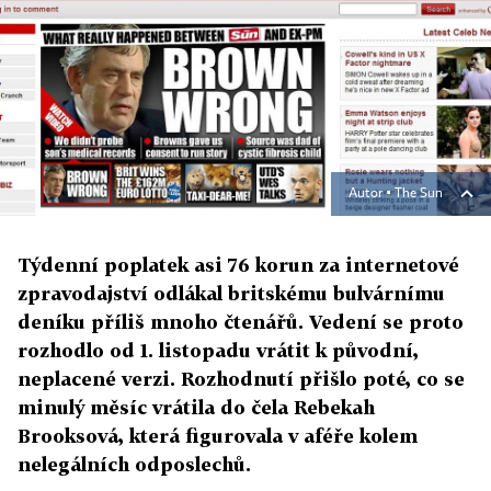
Autor ▪
The Sun
Týdenní poplatek asi 76 korun za internetové
zpravodajství odlákal britskému bulvárnímu
deníku příliš mnoho čtenářů. Vedení se proto
rozhodlo od 1. listopadu vrátit k původní,
neplacené verzi. Rozhodnutí přišlo poté, co se
minulý měsíc vrátila do čela Rebekah
Brooksová, která figurovala v aféře kolem
nelegálních odposlechů.