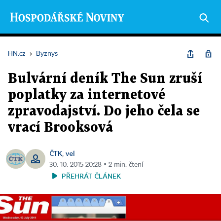
HN.cz
›
Byznys
Bulvární deník The Sun zruší
poplatky za internetové
zpravodajství. Do jeho čela se
vrací Brooksová
ČTK
vel
,
30. 10. 2015 20:28 ▪ 2 min. čtení
PŘEHRÁT ČLÁNEK