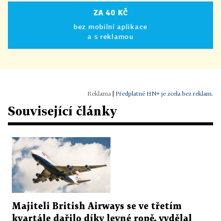
ZA 40 KČ
bez mobilní aplikace
a s reklamou
|
Předplatné HN+ je zcela bez reklam.
Související články
Majiteli British Airways se ve třetím
kvartále dařilo díky levné ropě, vydělal