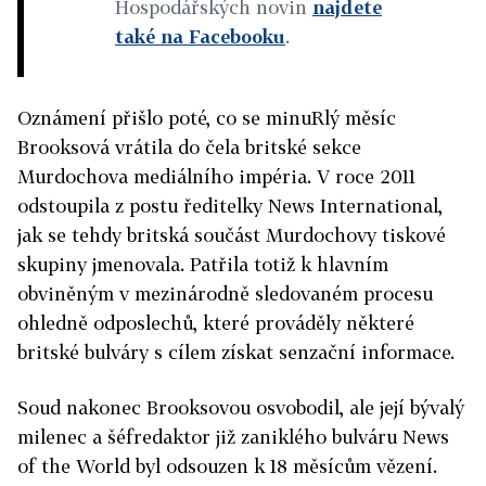
Hospodářských novin
najdete
také na Facebooku
.
Oznámení přišlo poté, co se minuRlý měsíc
Brooksová vrátila do čela britské sekce
Murdochova mediálního impéria. V roce 2011
odstoupila z postu ředitelky News International,
jak se tehdy britská součást Murdochovy tiskové
skupiny jmenovala. Patřila totiž k hlavním
obviněným v mezinárodně sledovaném procesu
ohledně odposlechů, které prováděly některé
britské bulváry s cílem získat senzační informace.
Soud nakonec Brooksovou osvobodil, ale její bývalý
milenec a šéfredaktor již zaniklého bulváru News
of the World byl odsouzen k 18 měsícům vězení.