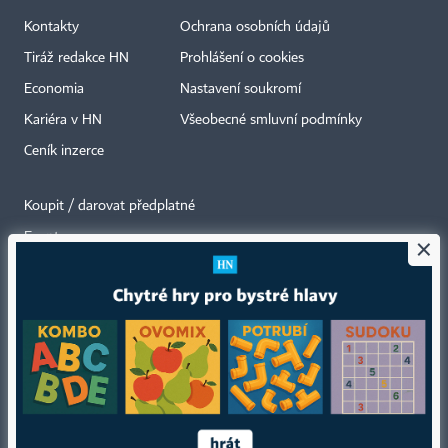
Kontakty
Ochrana osobních údajů
Tiráž redakce HN
Prohlášení o cookies
Economia
Nastavení soukromí
Kariéra v HN
Všeobecné smluvní podmínky
Ceník inzerce
Koupit / darovat předplatné
Eventy
×
Newslettery
RSS kanály
Autorská práva vykonává vydavatel. Bez písemného svolení vydavatele je
zakázáno jakékoli užití částí nebo celku díla, zejména rozmnožování a šíření
jakýmkoli způsobem, mechanickým nebo elektronickým, v českém nebo
jiném jazyce. Bez souhlasu vydavatele je zakázáno též rozmnožování
obsahu pro účely automatizované analýzy textů nebo dat