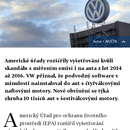
Autor ▪
AP/ČTK
Americké úřady rozšířily vyšetřování kvůli
skandálu s měřením emisí i na auta z let 2014
až 2016. VW přiznal, že podvodný software v
minulosti nainstaloval do aut s čtyřválcovými
naftovými motory. Nové obvinění se týká
zhruba 10 tisíců aut s šestiválcovými motory.
A
merický Úřad pro ochranu životního
prostředí (EPA) rozšířil vyšetřování