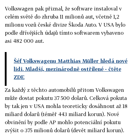
Volkswagen pak přiznal, že software instaloval v
celém světě do zhruba 11 milionů aut, včetně 1,2
milionu vozů české divize Škoda Auto. V USA bylo
podle dřívějších údajů tímto softwarem vybaveno
asi 482 000 aut.
Šéf Volkswagenu Matthias Müller hledá nové
lidi. Mladší, mezinárodně ostřílené
- čtěte
ZDE
Za každý z těchto automobilů přitom Volkswagen
může dostat pokutu 37 500 dolarů. Celková pokuta
by tak jen v USA mohla teoreticky dosáhnout až 18
miliard dolarů (téměř 443 miliard korun). Nové
obvinění by podle AP mohlo potenciální pokutu
zvýšit o 375 milionů dolarů (devět miliard korun).