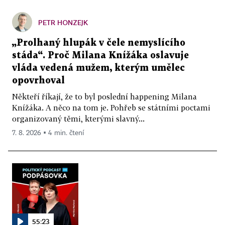
PETR HONZEJK
„Prolhaný hlupák v čele nemyslícího
stáda“. Proč Milana Knížáka oslavuje
vláda vedená mužem, kterým umělec
opovrhoval
Někteří říkají, že to byl poslední happening Milana
Knížáka. A něco na tom je. Pohřeb se státními poctami
organizovaný těmi, kterými slavný...
7. 8. 2026 ▪ 4 min. čtení
55:23