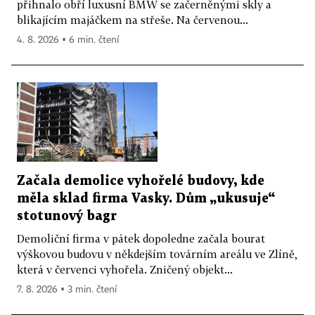
přihnalo obří luxusní BMW se začerněnými skly a
blikajícím majáčkem na střeše. Na červenou...
4. 8. 2026 ▪ 6 min. čtení
Začala demolice vyhořelé budovy, kde
měla sklad firma Vasky. Dům „ukusuje“
stotunový bagr
Demoliční firma v pátek dopoledne začala bourat
výškovou budovu v někdejším továrním areálu ve Zlíně,
která v červenci vyhořela. Zničený objekt...
7. 8. 2026 ▪ 3 min. čtení