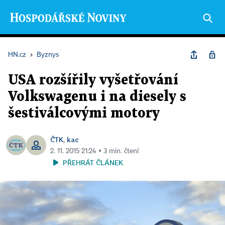
HN.cz
›
Byznys
USA rozšířily vyšetřování
Volkswagenu i na diesely s
šestiválcovými motory
ČTK
kac
,
2. 11. 2015 21:24 ▪ 3 min. čtení
PŘEHRÁT ČLÁNEK