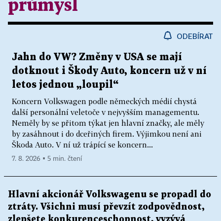
průmysl
ODEBÍRAT
Jahn do VW? Změny v USA se mají
dotknout i Škody Auto, koncern už v ní
letos jednou „loupil“
Koncern Volkswagen podle německých médií chystá
další personální veletoče v nejvyšším managementu.
Neměly by se přitom týkat jen hlavní značky, ale měly
by zasáhnout i do dceřiných firem. Výjimkou není ani
Škoda Auto. V ní už trápící se koncern...
7. 8. 2026 ▪ 5 min. čtení
Hlavní akcionář Volkswagenu se propadl do
ztráty. Všichni musí převzít zodpovědnost,
zlepšete konkurenceschopnost, vyzývá