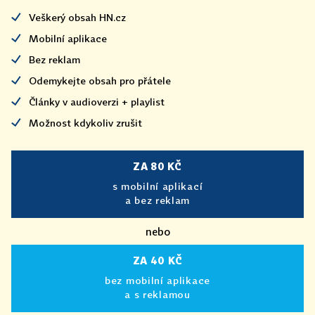
Veškerý obsah HN.cz
Mobilní aplikace
Bez reklam
Odemykejte obsah pro přátele
Články v audioverzi + playlist
Možnost kdykoliv zrušit
ZA 80 KČ
s mobilní aplikací
a bez reklam
nebo
ZA 40 KČ
bez mobilní aplikace
a s reklamou