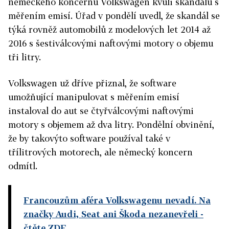
německého koncernu Volkswagen kvůli skandálu s
měřením emisí. Úřad v pondělí uvedl, že skandál se
týká rovněž automobilů z modelových let 2014 až
2016 s šestiválcovými naftovými motory o objemu
tři litry.
Volkswagen už dříve přiznal, že software
umožňující manipulovat s měřením emisí
instaloval do aut se čtyřválcovými naftovými
motory
s objemem až dva litry. Pondělní obvinění,
že by takovýto software používal také v
třílitrových motorech, ale německý koncern
odmítl.
Francouzům aféra Volkswagenu nevadí. Na
značky Audi, Seat ani Škoda nezanevřeli
-
čtěte ZDE