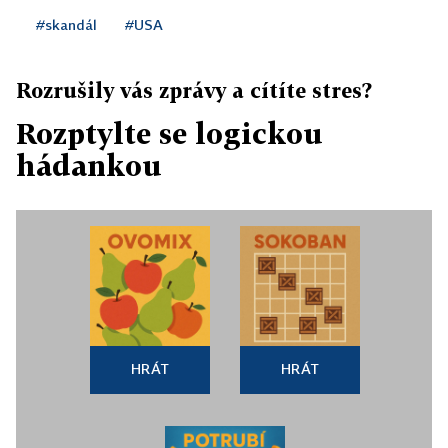
#skandál
#USA
Rozrušily vás zprávy a cítíte stres?
Rozptylte se logickou
hádankou
HRÁT
HRÁT