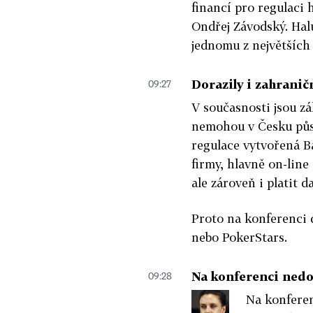
financí pro regulaci
Ondřej Závodský. Hal
jednomu z největších
Dorazily i zahranič
09:27
V současnosti jsou z
nemohou v Česku půso
regulace vytvořená B
firmy, hlavně on-line
ale zároveň i platit d
Proto na konferenci d
nebo PokerStars.
Na konferenci nedo
09:28
Na konfere