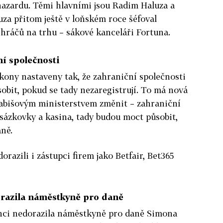
 hazardu. Těmi hlavními jsou Radim Haluza a
uza přitom ještě v loňském roce šéfoval
 hráčů na trhu – sákové kanceláři Fortuna.
ní společnosti
ákony nastaveny tak, že zahraniční společnosti
bit, pokud se tady nezaregistrují. To má nová
abišovým ministerstvem změnit – zahraniční
 sázkovky a kasina, tady budou moct působit,
aně.
orazili i zástupci firem jako Betfair, Bet365
razila náměstkyně pro daně
nci nedorazila náměstkyně pro daně Simona