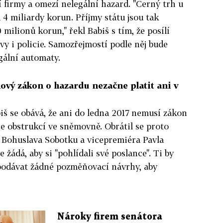
í firmy a omezí nelegální hazard. "Černý trh u
 4 miliardy korun. Příjmy státu jsou tak
milionů korun," řekl Babiš s tím, že posílí
y i policie. Samozřejmostí podle něj bude
gální automaty.
nový zákon o hazardu nezačne platit ani v
iš se obává, že ani do ledna 2017 nemusí zákon
 se obstrukcí ve sněmovně. Obrátil se proto
Bohuslava Sobotku a vicepremiéra Pavla
e žádá, aby si "pohlídali své poslance". Ti by
podávat žádné pozměňovací návrhy, aby
Nároky firem senátora