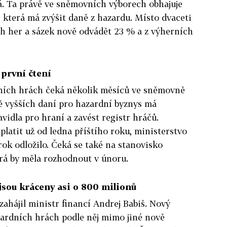
. Ta právě ve sněmovních výborech obhajuje
 která má zvýšit daně z hazardu. Místo dvaceti
ch her a sázek nově odvádět 23 % a z výherních
 první čtení
ních hrách čeká několik měsíců ve sněmovně
ě vyšších daní pro hazardní byznys má
avidla pro hraní a zavést registr hráčů.
latit už od ledna příštího roku, ministerstvo
ok odložilo. Čeká se také na stanovisko
rá by měla rozhodnout v únoru.
 jsou kráceny asi o 800 milionů
zahájil ministr financí Andrej Babiš. Nový
ardních hrách podle něj mimo jiné nově