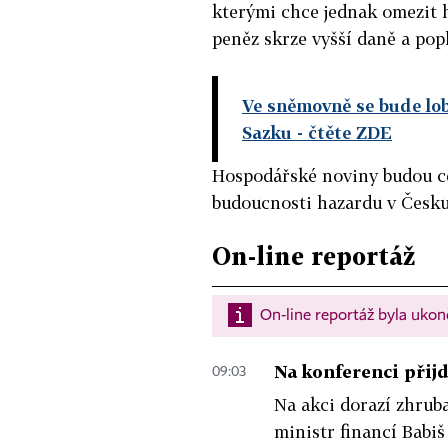
kterými chce jednak omezit h
peněz skrze vyšší daně a popl
Ve sněmovně se bude lob
Sazku
- čtěte ZDE
Hospodářské noviny budou cel
budoucnosti hazardu v Česku
On-line reportáž
On-line reportáž byla uko
Na konferenci přijd
09:03
Na akci dorazí zhruba 
ministr financí Babiš