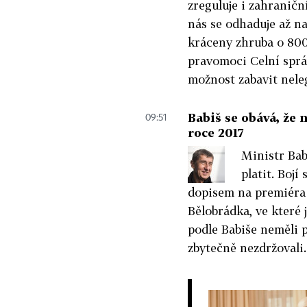
zreguluje i zahraničn
nás se odhaduje až na
kráceny zhruba o 800 
pravomoci Celní správ
možnost zabavit nele
Babiš se obává, že 
09:51
roce 2017
Ministr Bab
platit. Bojí
dopisem na premiéra 
Bělobrádka, ve které j
podle Babiše neměli 
zbytečně nezdržovali.