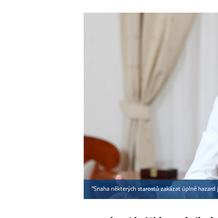
"Snaha některých starostů zakázat úplně hazard j