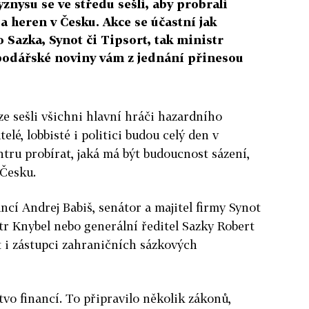
znysu se ve středu sešli, aby probrali
a heren v Česku. Akce se účastní jak
o Sazka, Synot či Tipsort, tak ministr
podářské noviny vám z jednání přinesou
ze sešli všichni hlavní hráči hazardního
elé, lobbisté i politici budou celý den v
ru probírat, jaká má být budoucnost sázení,
 Česku.
ncí Andrej Babiš, senátor a majitel firmy Synot
etr Knybel nebo generální ředitel Sazky Robert
t i zástupci zahraničních sázkových
vo financí. To připravilo několik zákonů,