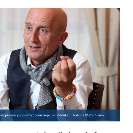
im přinese problémy," prorokuje Ivo Valenta.
Autor ▪
Matej Slávik