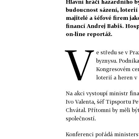
Hlavní hráči hazardního by
budoucnost sázení, loterií 
majitelé a šéfové firem jak
financí Andrej Babiš. Hos
on-line reportáž.
V
e středu se v Pra
byznysu. Podnikat
Kongresovém cent
loterií a heren v
Na akci vystoupí ministr fina
Ivo Valenta, šéf Tipsportu P
Chvátal. Přítomni by měli bý
společností.
Konferenci pořádá ministerst