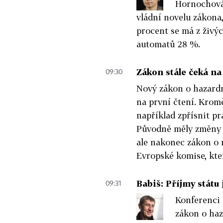
Hornochová
vládní novelu zákona,
procent se má z živý
automatů 28 %.
Zákon stále čeká na
09:30
Nový zákon o hazard
na první čtení. Krom
například zpřísnit pr
Původně měly změny p
ale nakonec zákon o r
Evropské komise, kte
Babiš: Příjmy státu
09:31
Konferenci 
zákon o haz