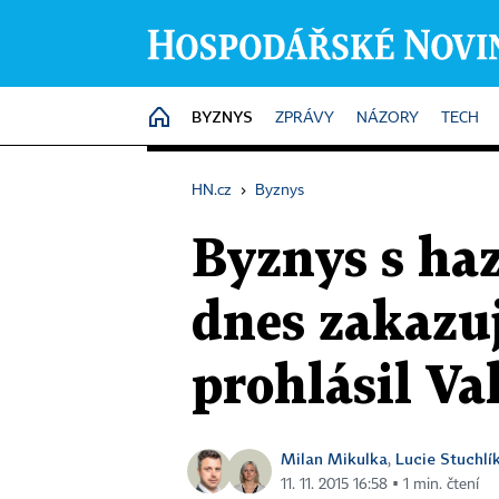
BYZNYS
HOME
ZPRÁVY
NÁZORY
TECH
HN.cz
›
Byznys
Byznys s haz
dnes zakazuj
prohlásil Va
Milan Mikulka
Lucie Stuchlí
,
11. 11. 2015 16:58 ▪ 1 min. čtení