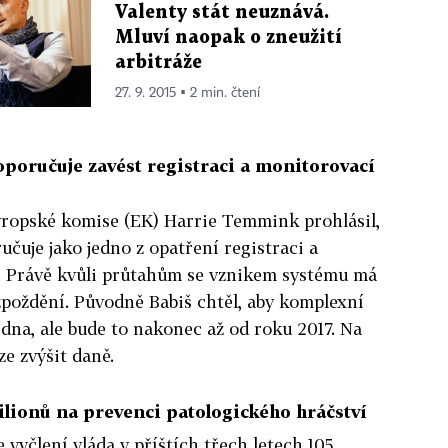
Valenty stát neuznává.
Mluví naopak o zneužití
arbitráže
27. 9. 2015 ▪ 2 min. čtení
poručuje zavést registraci a monitorovací
ropské komise (EK) Harrie Temmink prohlásil,
učuje jako jedno z opatření registraci a
. Právě kvůli průtahům se vznikem systému má
zpoždění. Původně Babiš chtěl, aby komplexní
edna, ale bude to nakonec až od roku 2017. Na
ze zvýšit daně.
ilionů na prevenci patologického hráčství
 vyčlení vláda v příštích třech letech 105