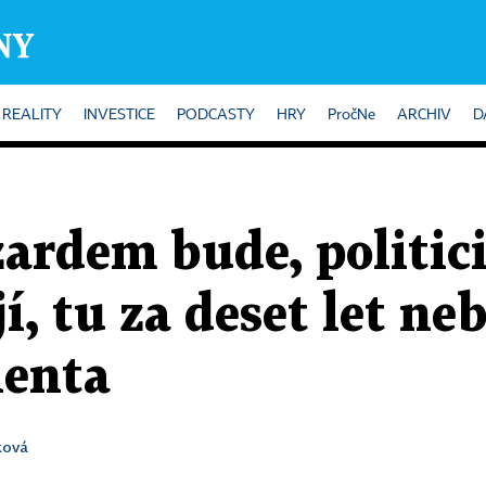
REALITY
INVESTICE
PODCASTY
HRY
PročNe
ARCHIV
D
ardem bude, politici
í, tu za deset let ne
lenta
ková