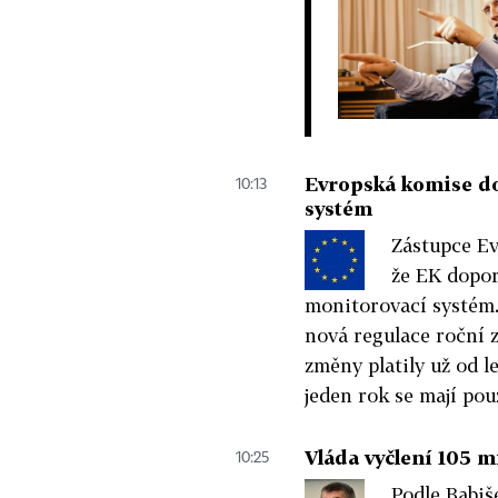
Evropská komise do
10:13
systém
Zástupce Ev
že EK dopor
monitorovací systém
nová regulace roční 
změny platily už od l
jeden rok se mají pou
Vláda vyčlení 105 m
10:25
Podle Babiše