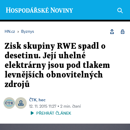
HN.cz
›
Byznys
Zisk skupiny RWE spadl o
desetinu. Její uhelné
elektrárny jsou pod tlakem
levnějších obnovitelných
zdrojů
ČTK
hec
,
12. 11. 2015 11:27 ▪ 2 min. čtení
PŘEHRÁT ČLÁNEK