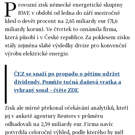
P
rovozní zisk německé energetické skupiny
RWE v období od ledna do září meziročně
klesl o devět procent na 2,65 miliardy eur (71,6
miliardy korun). Ve čtvrtek to oznámila firma,
která působí i v České republice. Za poklesem zisku
stály zejména slabé výsledky divize pro konvenční
výrobu elektrické energie.
ČEZ se snaží po propadu o pětinu udržet
dividendy. Pomůže tučná daňová vratka a
vyhraný soud
- čtěte ZDE
Zisk ale mírně překonal očekávání analytiků, kteří
jej v anketě agentury Reuters v průměru
odhadovali na 2,59 miliardy eur. Firma navíc
potvrdila celoroční výhled, podle kterého by měl