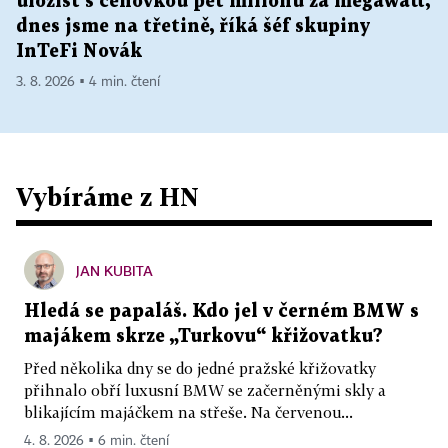
úložišť s cenovkou pět milionů za megawatt,
dnes jsme na třetině, říká šéf skupiny
InTeFi Novák
3. 8. 2026 ▪ 4 min. čtení
Vybíráme z HN
JAN KUBITA
Hledá se papaláš. Kdo jel v černém BMW s
majákem skrze „Turkovu“ křižovatku?
Před několika dny se do jedné pražské křižovatky
přihnalo obří luxusní BMW se začerněnými skly a
blikajícím majáčkem na střeše. Na červenou...
4. 8. 2026 ▪ 6 min. čtení