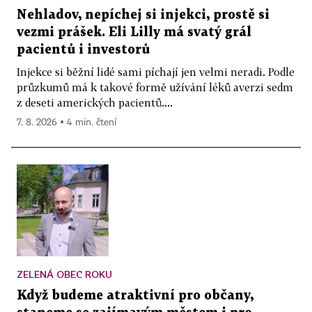
Nehladov, nepíchej si injekci, prostě si
vezmi prášek. Eli Lilly má svatý grál
pacientů i investorů
Injekce si běžní lidé sami píchají jen velmi neradi. Podle
průzkumů má k takové formě užívání léků averzi sedm
z deseti amerických pacientů....
7. 8. 2026 ▪ 4 min. čtení
ZELENÁ OBEC ROKU
Když budeme atraktivní pro občany,