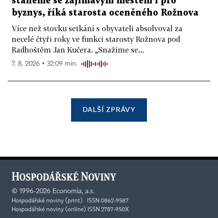
staneme se zajímavým městem i pro
byznys, říká starosta oceněného Rožnova
Více než stovku setkání s obyvateli absolvoval za
necelé čtyři roky ve funkci starosty Rožnova pod
Radhoštěm Jan Kučera. „Snažíme se...
7. 8. 2026 ▪ 32:09 min.
DALŠÍ ZPRÁVY
©
1996-2026
Economia, a.s.
Hospodářské noviny (print) ISSN 0862-9587
Hospodářské noviny (online) ISSN 2787-950X