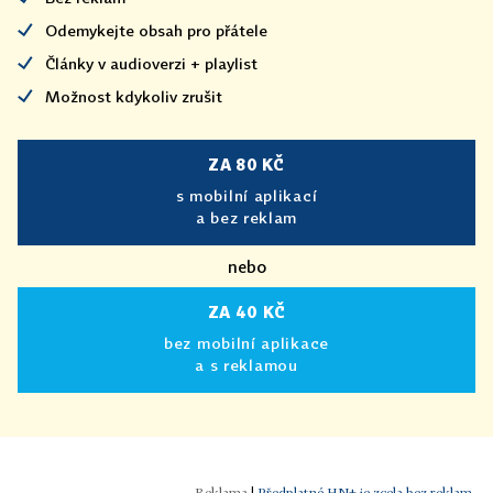
Odemykejte obsah pro přátele
Články v audioverzi + playlist
Možnost kdykoliv zrušit
ZA 80 KČ
s mobilní aplikací
a bez reklam
nebo
ZA 40 KČ
bez mobilní aplikace
a s reklamou
|
Předplatné HN+ je zcela bez reklam.