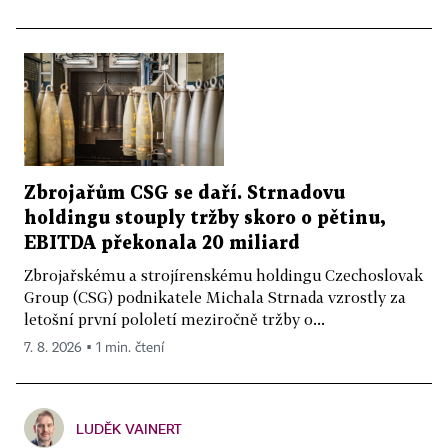
Zbrojařům CSG se daří. Strnadovu
holdingu stouply tržby skoro o pětinu,
EBITDA překonala 20 miliard
Zbrojařskému a strojírenskému holdingu Czechoslovak
Group (CSG) podnikatele Michala Strnada vzrostly za
letošní první pololetí meziročně tržby o...
7. 8. 2026 ▪ 1 min. čtení
LUDĚK VAINERT