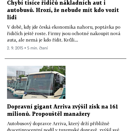
Chybí tisíce řidičů nákladních aut i
autobusů. Hrozí, že nebude mít kdo vozit
lidi
V době, kdy jde česká ekonomika nahoru, poptávka po
řidičích ještě roste. Firmy jsou ochotné nakoupit nová
auta, ale nemá je kdo řídit. Kvůli...
2. 9. 2015 ▪ 5 min. čtení
Dopravní gigant Arriva zvýšil zisk na 161
milionů. Propouštěl manažery
Autobusový dopravce Arriva, který drží přibližně
dvacetiprocentní podíl v tuzemské dopravě, zvýšil své