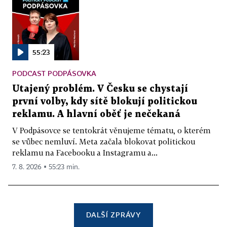
55:23
PODCAST PODPÁSOVKA
Utajený problém. V Česku se chystají
první volby, kdy sítě blokují politickou
reklamu. A hlavní oběť je nečekaná
V Podpásovce se tentokrát věnujeme tématu, o kterém
se vůbec nemluví. Meta začala blokovat politickou
reklamu na Facebooku a Instagramu a...
7. 8. 2026 ▪ 55:23 min.
DALŠÍ ZPRÁVY