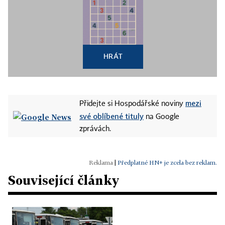
HRÁT
mezi
Přidejte si Hospodářské noviny
své oblíbené tituly
na Google
zprávách.
|
Předplatné HN+ je zcela bez reklam.
Související články