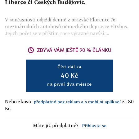
Liberce či Českých Budějovic.
V současnosti odjíždí denně z pražské Florence 76
mezinárodních autobusů německého dopravce Flixbus.
Jejich počet se v příštím roce výrazně navýší....
ZBÝVÁ VÁM JEŠTĚ 90 % ČLÁNKU
Číst dál za
40 Kč
na první dva měsíce
Nebo zkuste
za 80
předplatné bez reklam a s mobilní aplikací
Kč.
Máte již předplatné?
Přihlaste se