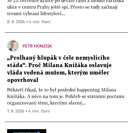
Je 23. července krátce po deváté ráno a módní Pařížská
ulice v centru Prahy ještě spí. Přesto se tudy začínají
trousit vybraní lifestyloví...
8. 8. 2026 ▪ 4 min. čtení
PETR HONZEJK
„Prolhaný hlupák v čele nemyslícího
stáda“. Proč Milana Knížáka oslavuje
vláda vedená mužem, kterým umělec
opovrhoval
Někteří říkají, že to byl poslední happening Milana
Knížáka. A něco na tom je. Pohřeb se státními poctami
organizovaný těmi, kterými slavný...
7. 8. 2026 ▪ 4 min. čtení