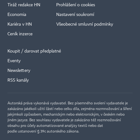
Tiráž redakce HN
Prohlášení o cookies
Economia
Nastavení soukromí
Kariéra v HN
Všeobecné smluvní podmínky
Ceník inzerce
Koupit / darovat předplatné
Eventy
×
Newslettery
RSS kanály
Autorská práva vykonává vydavatel. Bez písemného svolení vydavatele je
zakázáno jakékoli užití částí nebo celku díla, zejména rozmnožování a šíření
jakýmkoli způsobem, mechanickým nebo elektronickým, v českém nebo
jiném jazyce. Bez souhlasu vydavatele je zakázáno též rozmnožování
obsahu pro účely automatizované analýzy textů nebo dat
podle ustanovení § 39c autorského zákona.