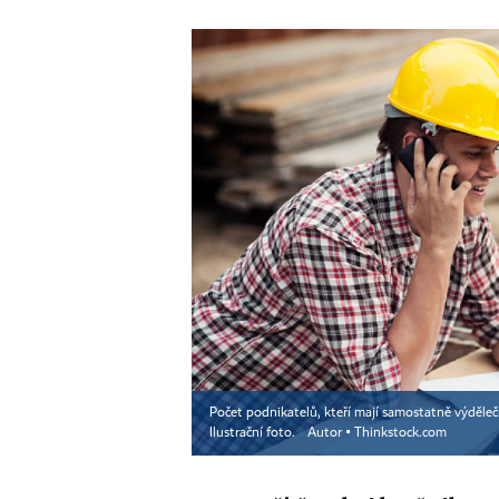
Počet podnikatelů, kteří mají samostatně výdělečn
Ilustrační foto.
Autor ▪
Thinkstock.com