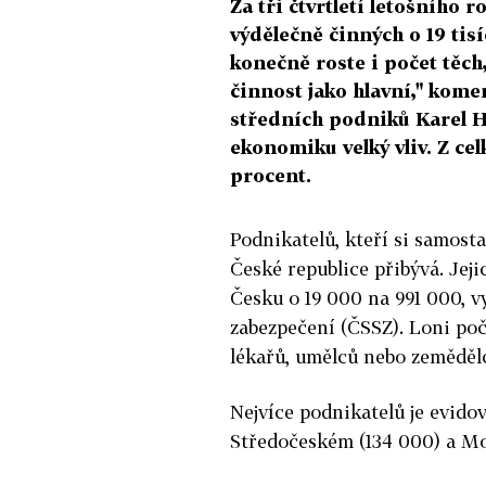
Za tři čtvrtletí letošního
výdělečně činných o 19 tisí
konečně roste i počet těch
činnost jako hlavní," kome
středních podniků Karel Ha
ekonomiku velký vliv. Z ce
procent.
Podnikatelů, kteří si samost
České republice přibývá. Jeji
Česku o 19 000 na 991 000, v
zabezpečení (ČSSZ). Loni po
lékařů, umělců nebo zemědělc
Nejvíce podnikatelů je evidov
Středočeském (134 000) a Mo