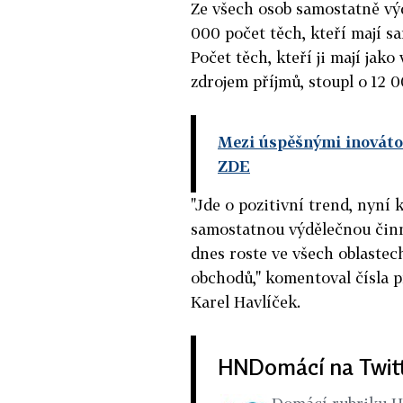
Ze všech osob samostatně vý
000 počet těch, kteří mají s
Počet těch, kteří ji mají jak
zdrojem příjmů, stoupl o 12 
Mezi úspěšnými inovátor
ZDE
"Jde o pozitivní trend, nyní 
samostatnou výdělečnou činno
dnes roste ve všech oblastech
obchodů," komentoval čísla 
Karel Havlíček.
HNDomácí na Twit