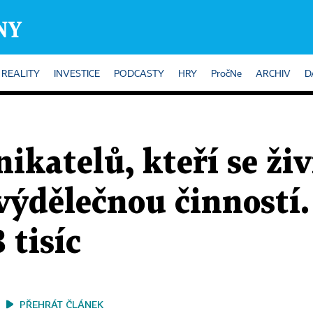
REALITY
INVESTICE
PODCASTY
HRY
PročNe
ARCHIV
D
ikatelů, kteří se živ
výdělečnou činností.
3 tisíc
PŘEHRÁT ČLÁNEK