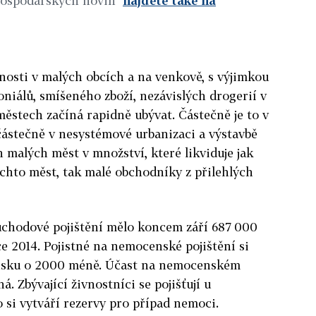
Hospodářských novin
najdete také na
nosti v malých obcích a na venkově, s výjimkou
niálů, smíšeného zboží, nezávislých drogerií v
ěstech začíná rapidně ubývat. Částečně je to v
 částečně v nesystémové urbanizaci a výstavbě
 malých měst v množství, které likviduje jak
chto měst, tak malé obchodníky z přilehlých
důchodové pojištění mělo koncem září 687 000
ce 2014. Pojistné na nemocenské pojištění si
loňsku o 2000 méně. Účast na nemocenském
á. Zbývající živnostníci se pojišťují u
si vytváří rezervy pro případ nemoci.