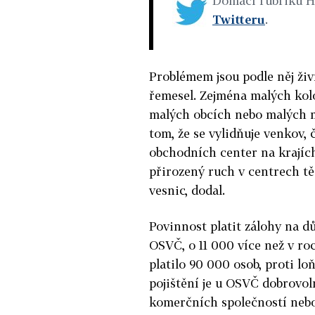
Domácí rubriku 
Twitteru
.
Problémem jsou podle něj živ
řemesel. Zejména malých kolo
malých obcích nebo malých m
tom, že se vylidňuje venkov,
obchodních center na krajích
přirozený ruch v centrech tě
vesnic, dodal.
Povinnost platit zálohy na 
OSVČ, o 11 000 více než v ro
platilo 90 000 osob, proti 
pojištění je u OSVČ dobrovoln
komerčních společností nebo 