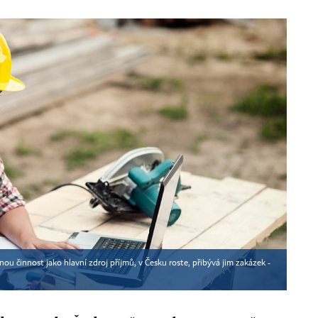
ou činnost jako hlavní zdroj příjmů, v Česku roste, přibývá jim zakázek -