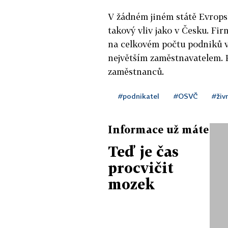
V žádném jiném státě Evrops
takový vliv jako v Česku. Fir
na celkovém počtu podniků v 
největším zaměstnavatelem. P
zaměstnanců.
#podnikatel
#OSVČ
#živ
Informace už máte
Teď je čas
procvičit
mozek