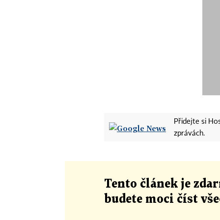
Přidejte si H
zprávách.
Tento článek
je
zdar
budete moci číst vš