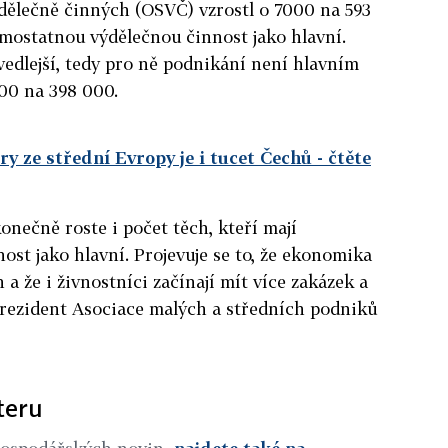
dělečně činných (OSVČ) vzrostl o 7000 na 593
amostatnou výdělečnou činnost jako hlavní.
o vedlejší, tedy pro ně podnikání není hlavním
000 na 398 000.
y ze střední Evropy je i tucet Čechů
- čtěte
konečně roste i počet těch, kteří mají
st jako hlavní. Projevuje se to, že ekonomika
 a že i živnostníci začínají mít více zakázek a
prezident Asociace malých a středních podniků
teru