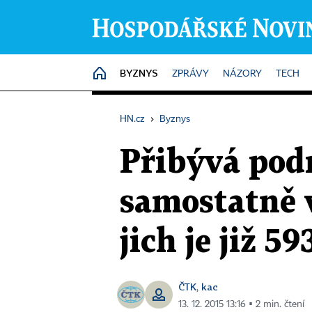
BYZNYS
HOME
ZPRÁVY
NÁZORY
TECH
HN.cz
›
Byznys
Přibývá podn
samostatně 
jich je již 59
ČTK
kac
,
13. 12. 2015 13:16 ▪ 2 min. čtení