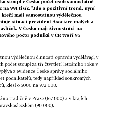
 roku stoupl v Česku počet osob samostatně
c na 991 tisíc. "Jde o pozitivní trend, nyní
, kteří mají samostatnou výdělečnou
ntuje situaci prezident Asociace malých a
vlíček. V Česku mají živnostníci na
lkového počtu podniků v ČR tvoří 95
atnou výdělečnou činností opravdu vydělávají, v
ch počet stoupl za tři čtvrtletí letošního roku v
yplývá z evidence České správy sociálního
čet podnikatelů, tedy například soukromých
ů, klesl o 5000 na 972 000.
áno tradičně v Praze (167 000) a v krajích
ravskoslezském (90 000).