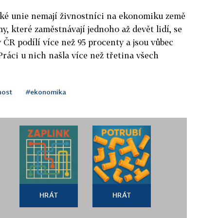
ké unie nemají živnostníci na ekonomiku země
my, které zaměstnávají jednoho až devět lidí, se
ČR podílí více než 95 procenty a jsou vůbec
ráci u nich našla více než třetina všech
nost
#ekonomika
HRÁT
HRÁT