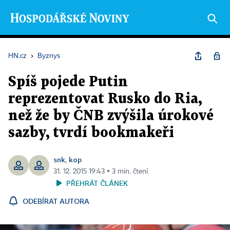
HN.cz
›
Byznys
Spíš pojede Putin
reprezentovat Rusko do Ria,
než že by ČNB zvýšila úrokové
sazby, tvrdí bookmakeři
snk
kop
,
31. 12. 2015 19:43 ▪ 3 min. čtení
PŘEHRÁT ČLÁNEK
ODEBÍRAT AUTORA