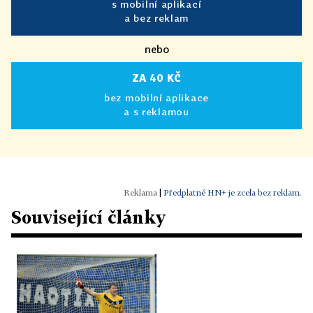
s mobilní aplikací
a bez reklam
nebo
ZA 40 KČ
bez mobilní aplikace
a s reklamou
|
Předplatné HN+ je zcela bez reklam.
Související články