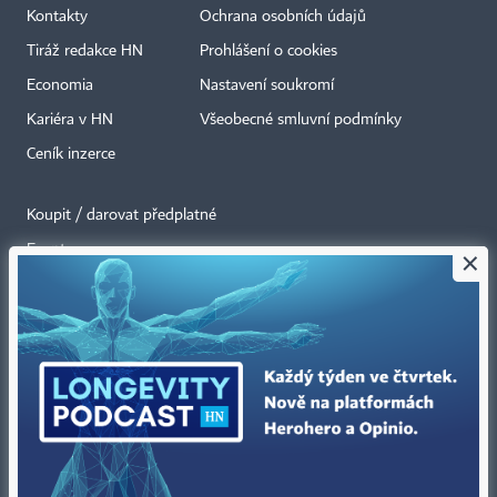
Kontakty
Ochrana osobních údajů
Tiráž redakce HN
Prohlášení o cookies
Economia
Nastavení soukromí
Kariéra v HN
Všeobecné smluvní podmínky
Ceník inzerce
Koupit / darovat předplatné
Eventy
×
Newslettery
RSS kanály
Autorská práva vykonává vydavatel. Bez písemného svolení vydavatele je
zakázáno jakékoli užití částí nebo celku díla, zejména rozmnožování a šíření
jakýmkoli způsobem, mechanickým nebo elektronickým, v českém nebo
jiném jazyce. Bez souhlasu vydavatele je zakázáno též rozmnožování
obsahu pro účely automatizované analýzy textů nebo dat