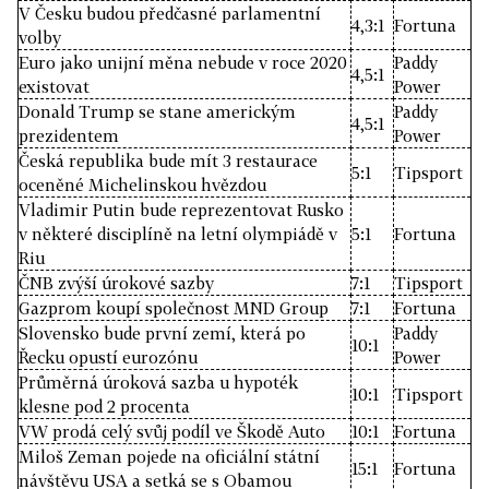
V Česku budou předčasné parlamentní
4,3:1
Fortuna
volby
Euro jako unijní měna nebude v roce 2020
Paddy
4,5:1
existovat
Power
Donald Trump se stane americkým
Paddy
4,5:1
prezidentem
Power
Česká republika bude mít 3 restaurace
5:1
Tipsport
oceněné Michelinskou hvězdou
Vladimir Putin bude reprezentovat Rusko
v některé disciplíně na letní olympiádě v
5:1
Fortuna
Riu
ČNB zvýší úrokové sazby
7:1
Tipsport
Gazprom koupí společnost MND Group
7:1
Fortuna
Slovensko bude první zemí, která po
Paddy
10:1
Řecku opustí eurozónu
Power
Průměrná úroková sazba u hypoték
10:1
Tipsport
klesne pod 2 procenta
VW prodá celý svůj podíl ve Škodě Auto
10:1
Fortuna
Miloš Zeman pojede na oficiální státní
15:1
Fortuna
návštěvu USA a setká se s Obamou