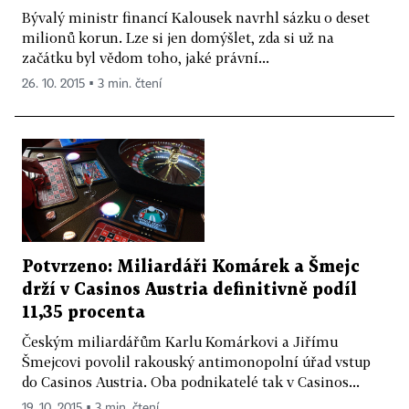
Bývalý ministr financí Kalousek navrhl sázku o deset
milionů korun. Lze si jen domýšlet, zda si už na
začátku byl vědom toho, jaké právní...
26. 10. 2015 ▪ 3 min. čtení
Potvrzeno: Miliardáři Komárek a Šmejc
drží v Casinos Austria definitivně podíl
11,35 procenta
Českým miliardářům Karlu Komárkovi a Jiřímu
Šmejcovi povolil rakouský antimonopolní úřad vstup
do Casinos Austria. Oba podnikatelé tak v Casinos...
19. 10. 2015 ▪ 3 min. čtení