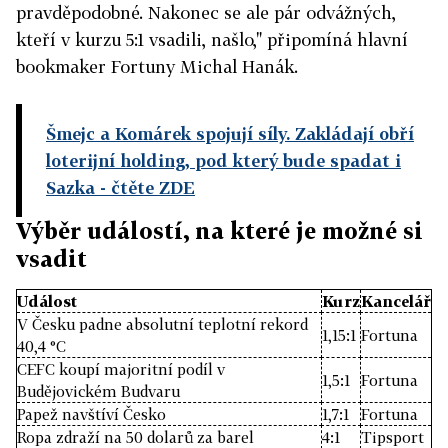
pravděpodobné. Nakonec se ale pár odvážných,
kteří v kurzu 5:1 vsadili, našlo," připomíná hlavní
bookmaker Fortuny Michal Hanák.
Šmejc a Komárek spojují síly. Zakládají obří
loterijní holding, pod který bude spadat i
Sazka
- čtěte ZDE
Výběr událostí, na které je možné si
vsadit
Událost
Kurz
Kancelář
V Česku padne absolutní teplotní rekord
1,15:1
Fortuna
40,4 °C
CEFC koupí majoritní podíl v
1,5:1
Fortuna
Budějovickém Budvaru
Papež navštíví Česko
1,7:1
Fortuna
Ropa zdraží na 50 dolarů za barel
4:1
Tipsport