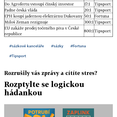
Do Agrofertu vstoupí čínský investor
17:1
Tipsport
Padne česká vláda
20:1
Tipsport
EPH koupí jadernou elektrárnu Dukovany
50:1
Fortuna
Miloš Zeman rezignuje
300:1
Tipsport
EU zakáže prodej točeného piva v České
800:1
Tipsport
republice
#sázkové kanceláře
#sázky
#Fortuna
#Tipsport
Rozrušily vás zprávy a cítíte stres?
Rozptylte se logickou
hádankou