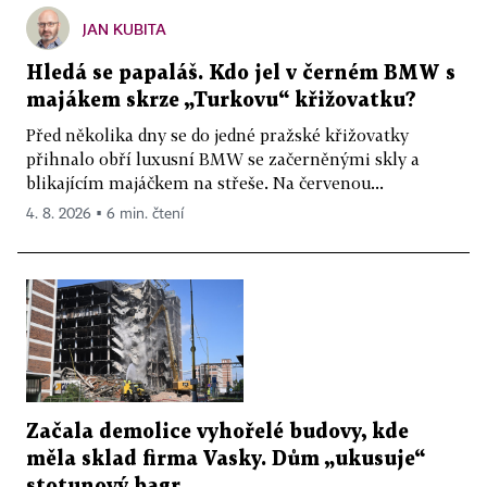
JAN KUBITA
Hledá se papaláš. Kdo jel v černém BMW s
majákem skrze „Turkovu“ křižovatku?
Před několika dny se do jedné pražské křižovatky
přihnalo obří luxusní BMW se začerněnými skly a
blikajícím majáčkem na střeše. Na červenou...
4. 8. 2026 ▪ 6 min. čtení
Začala demolice vyhořelé budovy, kde
měla sklad firma Vasky. Dům „ukusuje“
stotunový bagr