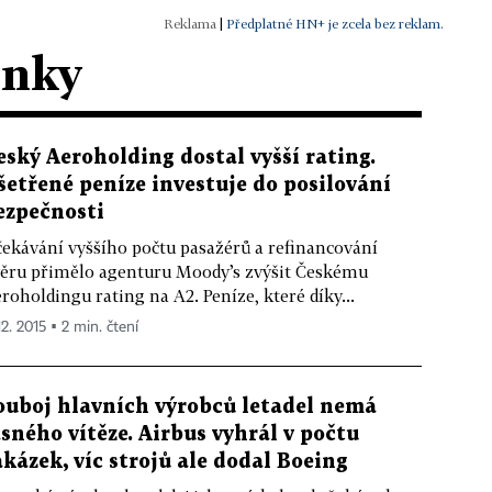
|
Předplatné HN+ je zcela bez reklam.
ánky
eský Aeroholding dostal vyšší rating.
šetřené peníze investuje do posilování
ezpečnosti
ekávání vyššího počtu pasažérů a refinancování
ěru přimělo agenturu Moody’s zvýšit Českému
roholdingu rating na A2. Peníze, které díky...
12. 2015 ▪ 2 min. čtení
ouboj hlavních výrobců letadel nemá
asného vítěze. Airbus vyhrál v počtu
akázek, víc strojů ale dodal Boeing