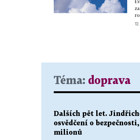
Ev
za
ro
12.
Téma:
doprava
Dalších pět let. Jindři
osvědčení o bezpečnosti,
milionů