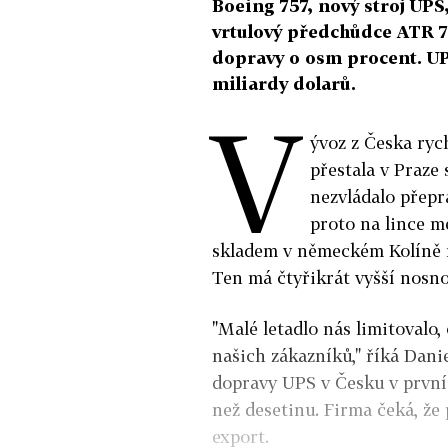
Boeing 757, nový stroj UPS,
vrtulový předchůdce ATR 72
dopravy o osm procent. UP
miliardy dolarů.
V
ývoz z Česka ryc
přestala v Praze 
nezvládalo přepr
proto na lince m
skladem v německém Kolíně n
Ten má čtyřikrát vyšší nosno
"Malé letadlo nás limitovalo
našich zákazníků," říká Dani
dopravy UPS v Česku v prvníc
než desetinu. Firma čeká, že 
export.