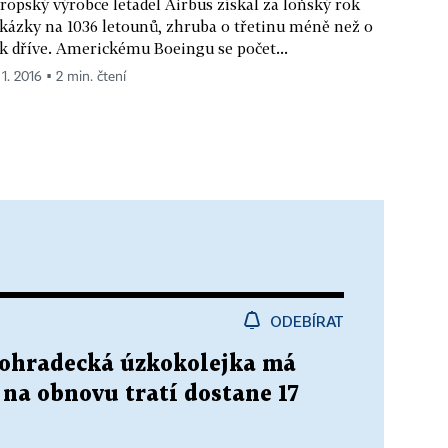
ropský výrobce letadel Airbus získal za loňský rok
kázky na 1036 letounů, zhruba o třetinu méně než o
k dříve. Americkému Boeingu se počet...
 1. 2016 ▪ 2 min. čtení
ODEBÍRAT
chohradecká úzkokolejka má
 na obnovu tratí dostane 17