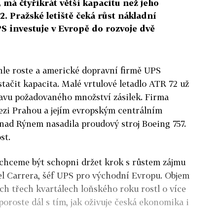
 má čtyřikrát větší kapacitu než jeho
. Pražské letiště čeká růst nákladní
S investuje v Evropě do rozvoje dvě
hle roste a americké dopravní firmě UPS
stačit kapacita. Malé vrtulové letadlo ATR 72 už
avu požadovaného množství zásilek. Firma
ezi Prahou a jejím evropským centrálním
ad Rýnem nasadila proudový stroj Boeing 757.
st.
, chceme být schopni držet krok s růstem zájmu
el Carrera, šéf UPS pro východní Evropu. Objem
h třech kvartálech loňského roku rostl o více
poroste dál s tím, jak oživuje česká ekonomika i