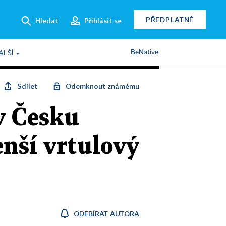
PŘEDPLATNÉ
Hledat
Přihlásit se
BeNative
ALŠÍ
Sdílet
Odemknout známému
v Česku
nší vrtulový
ODEBÍRAT AUTORA