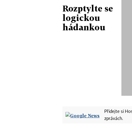
Rozptylte se
logickou
hádankou
Přidejte si H
zprávách.