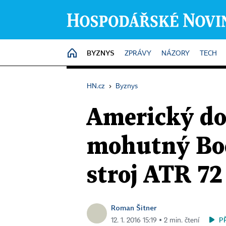
BYZNYS
HOME
ZPRÁVY
NÁZORY
TECH
HN.cz
›
Byznys
Americký do
mohutný Boe
stroj ATR 72
Roman Šitner
P
12. 1. 2016 15:19 ▪ 2 min. čtení