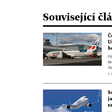
Související čl
Č
U
b
Oč
úv
Ae
7. 
S
j
z