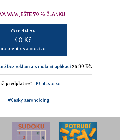
VÁ VÁM JEŠTĚ 70 % ČLÁNKU
Číst dál za
40 Kč
na první dva měsíce
za 80 Kč.
tné bez reklam a s mobilní aplikací
iž předplatné?
Přihlaste se
#Český aeroholding