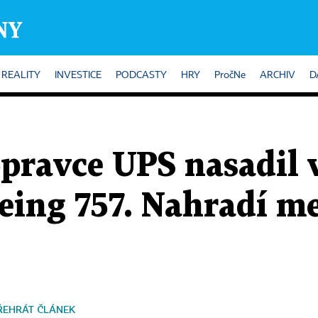
REALITY
INVESTICE
PODCASTY
HRY
PročNe
ARCHIV
D
pravce UPS nasadil 
ing 757. Nahradí me
ŘEHRÁT ČLÁNEK