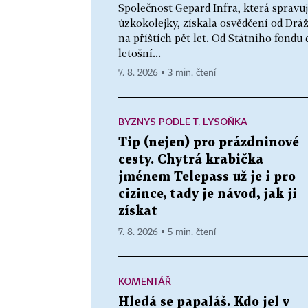
Společnost Gepard Infra, která spravu
úzkokolejky, získala osvědčení od Drá
na příštích pět let. Od Státního fondu
letošní...
7. 8. 2026 ▪ 3 min. čtení
BYZNYS PODLE T. LYSOŇKA
Tip (nejen) pro prázdninové
cesty. Chytrá krabička
jménem Telepass už je i pro
cizince, tady je návod, jak ji
získat
7. 8. 2026 ▪ 5 min. čtení
KOMENTÁŘ
Hledá se papaláš. Kdo jel v