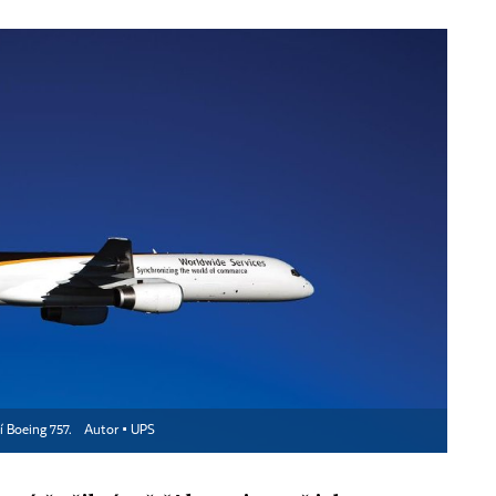
í Boeing 757.
Autor ▪
UPS