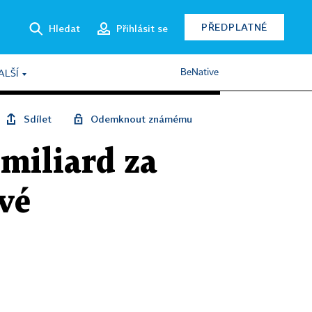
PŘEDPLATNÉ
Hledat
Přihlásit se
BeNative
ALŠÍ
Sdílet
Odemknout známému
miliard za
vé