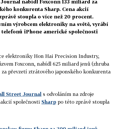
t Journal nabídl Foxconn 133 miliard za
ského konkurenta Sharp. Cena akcií
zprávě stoupla o více než 20 procent.
vním výrobcem elektroniky na světě, vyrábí
h telefonů iPhone americké společnosti
e elektroniky Hon Hai Precision Industry,
zvem Foxconn, nabídl 625 miliard jenů (zhruba
) za převzetí ztrátového japonského konkurenta
ll Street Journal
s odvoláním na zdroje
 akcií společnosti
Sharp
po této zprávě stoupla
onskou firmu Sharp za 300 miliard jenů.