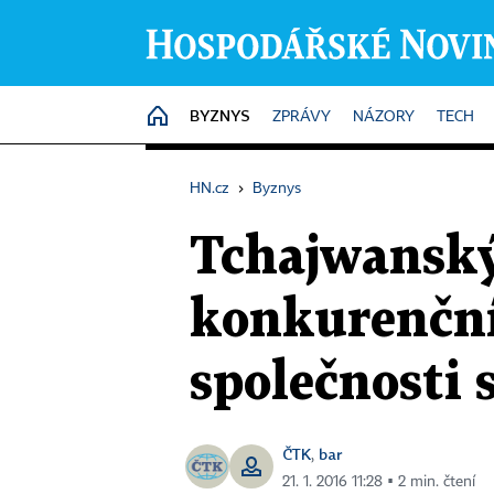
BYZNYS
HOME
ZPRÁVY
NÁZORY
TECH
HN.cz
›
Byznys
Tchajwanský
konkurenční
společnosti 
ČTK
bar
,
21. 1. 2016 11:28 ▪ 2 min. čtení