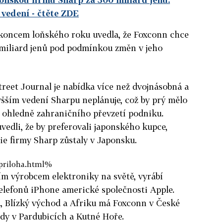
 vedení
- čtěte ZDE
 koncem loňského roku uvedla, že Foxconn chce
 miliard jenů pod podmínkou změn v jeho
treet Journal je nabídka více než dvojnásobná a
šším vedení Sharpu neplánuje, což by prý mělo
y ohledně zahraničního převzetí podniku.
uvedli, že by preferovali japonského kupce,
ie firmy Sharp zůstaly v Japonsku.
priloha.html%
ím výrobcem elektroniky na světě, vyrábí
elefonů iPhone americké společnosti Apple.
, Blízký východ a Afriku má Foxconn v České
ody v Pardubicích a Kutné Hoře.