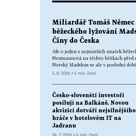
Miliardář Tomáš Němec 
běžeckého lyžování Mads
Číny do Česka
Jde o jednu z nejstarších značek běžec
Neumannová na těchto běžkách před dv
Norský Madshus se ale v poslední době
5. 8. 2026 ▪ 4 min. čtení
Česko-slovenští investoři
posilují na Balkáně. Novou
akvizicí dotváří nejsilnějšího
hráče v hotelovém IT na
Jadranu
24. 7. 2026 ▪ 4 min. čtení