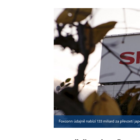
Foxconn údajně nabízí 133 miliard za převzetí j