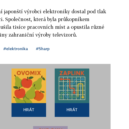
í japonští výrobci elektroniky dostal pod tlak
ci. Společnost, která byla průkopníkem
zrušila tisíce pracovních míst a opustila různé
šiny zahraniční výroby televizorů.
#elektronika
#Sharp
HRÁT
HRÁT