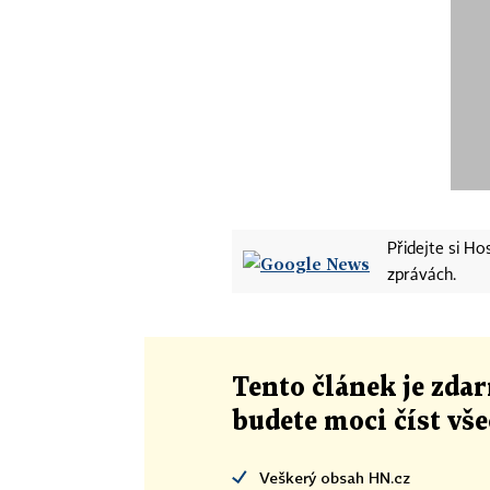
Přidejte si H
zprávách.
Tento článek
je
zdar
budete moci číst vš
Veškerý obsah HN.cz