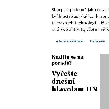
Sharp se podobně jako ostatn
kvůli ostré asijské konkuren
televizních technologií, již 
ztrátové aktivity, včetně vět
#fúze a akvizice
#Foxconn
Nudíte se na
poradě?
Vyřešte
dnešní
hlavolam HN