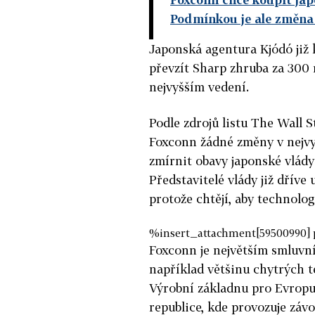
Podmínkou je ale změna
Japonská agentura Kjódó již
převzít Sharp zhruba za 300
nejvyšším vedení.
Podle zdrojů listu The Wall S
Foxconn žádné změny v nejvy
zmírnit obavy japonské vlád
Představitelé vlády již dříve 
protože chtějí, aby technolog
%insert_attachment[59500990] 
Foxconn je největším smluvn
například většinu chytrých t
Výrobní základnu pro Evropu
republice, kde provozuje záv