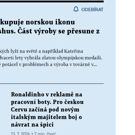
ODEBÍRAT
kupuje norskou ikonu
hus. Část výroby se přesune z
kých lyží na světě a například Kateřina
aceti lety vyhrála zlatou olympijskou medaili.
 potácel v problémech a výroba v továrně v...
Ronaldinho v reklamě na
pracovní boty. Pro českou
Cervu začíná pod novým
italským majitelem boj o
návrat na špici
23. 7. 2026 ▪ 7 min. čtení