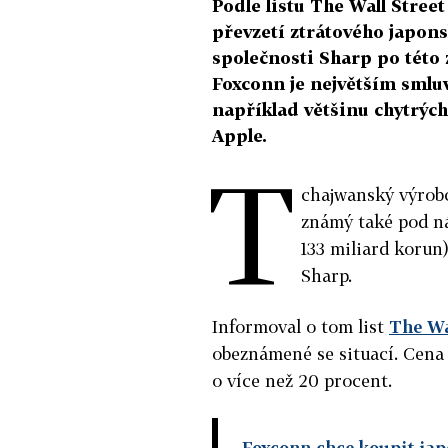
Podle listu The Wall Stree
převzetí ztrátového japon
společnosti Sharp po této 
Foxconn je největším smlu
například většinu chytrýc
Apple.
T
chajwanský výrobc
známý také pod ná
133 miliard korun
Sharp.
Informoval o tom list
The Wa
obeznámené se situací. Cena
o více než 20 procent.
Foxconn chce koupit jap