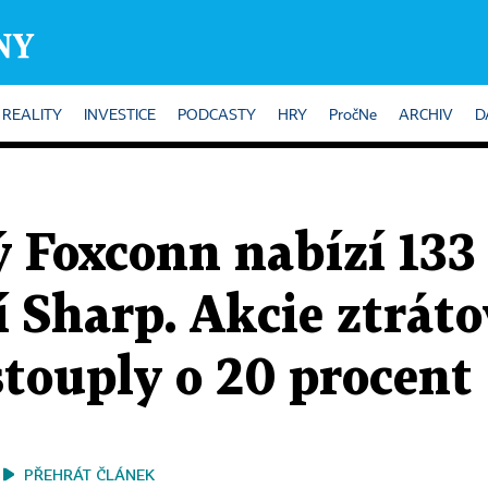
REALITY
INVESTICE
PODCASTY
HRY
PročNe
ARCHIV
D
 Foxconn nabízí 133 
 Sharp. Akcie ztráto
stouply o 20 procent
PŘEHRÁT ČLÁNEK