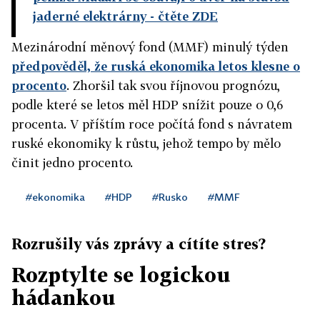
jaderné elektrárny
- čtěte ZDE
Mezinárodní měnový fond (MMF) minulý týden
předpověděl, že ruská ekonomika letos klesne o
procento
. Zhoršil tak svou říjnovou prognózu,
podle které se letos měl HDP snížit pouze o 0,6
procenta. V příštím roce počítá fond s návratem
ruské ekonomiky k růstu, jehož tempo by mělo
činit jedno procento.
#ekonomika
#HDP
#Rusko
#MMF
Rozrušily vás zprávy a cítíte stres?
Rozptylte se logickou
hádankou