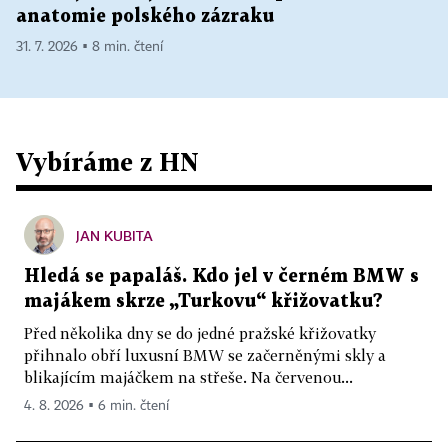
anatomie polského zázraku
31. 7. 2026 ▪ 8 min. čtení
Vybíráme z HN
JAN KUBITA
Hledá se papaláš. Kdo jel v černém BMW s
majákem skrze „Turkovu“ křižovatku?
Před několika dny se do jedné pražské křižovatky
přihnalo obří luxusní BMW se začerněnými skly a
blikajícím majáčkem na střeše. Na červenou...
4. 8. 2026 ▪ 6 min. čtení