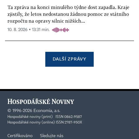
Ta zpráva na konci minulého týdne dost zapadla. Kraje
zjistily, že letos nedostanou žádnou pomoc ze státního
rozpočtu na opravy silnic nižších...
10. 8. 2026 ▪ 13:31 min.
DALŠÍ ZPRÁVY
©
1996-2026
Economia, a.s.
Hospodářské noviny (print) ISSN 0862-9587
Hospodářské noviny (online) ISSN 2787-950X
Certifikováno
Sledujte nás