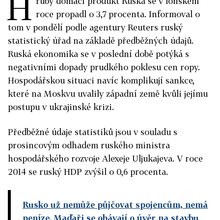
H
rubý domácí produkt Ruska se v loňském
roce propadl o 3,7 procenta. Informoval o
tom v pondělí podle agentury Reuters ruský
statistický úřad na základě předběžných údajů.
Ruská ekonomika se v poslední době potýká s
negativními dopady prudkého poklesu cen ropy.
Hospodářskou situaci navíc komplikují sankce,
které na Moskvu uvalily západní země kvůli jejímu
postupu v ukrajinské krizi.
Předběžné údaje statistiků jsou v souladu s
prosincovým odhadem ruského ministra
hospodářského rozvoje Alexeje Uljukajeva. V roce
2014 se ruský HDP zvýšil o 0,6 procenta.
Rusko už nemůže půjčovat spojencům, nemá
peníze. Maďaři se obávají o úvěr na stavbu