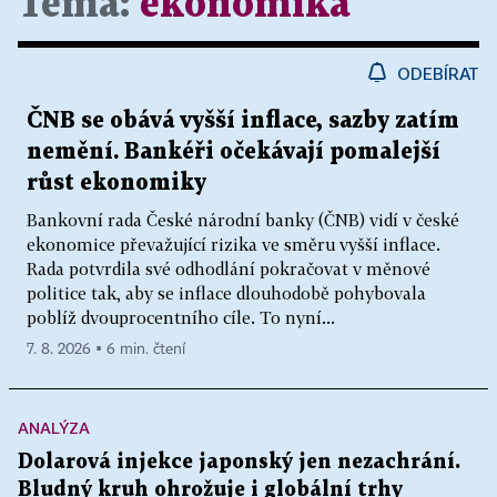
Téma:
ekonomika
ODEBÍRAT
ČNB se obává vyšší inflace, sazby zatím
nemění. Bankéři očekávají pomalejší
růst ekonomiky
Bankovní rada České národní banky (ČNB) vidí v české
ekonomice převažující rizika ve směru vyšší inflace.
Rada potvrdila své odhodlání pokračovat v měnové
politice tak, aby se inflace dlouhodobě pohybovala
poblíž dvouprocentního cíle. To nyní...
7. 8. 2026 ▪ 6 min. čtení
ANALÝZA
Dolarová injekce japonský jen nezachrání.
Bludný kruh ohrožuje i globální trhy