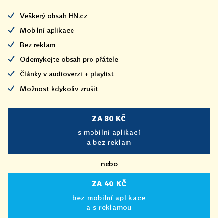
Veškerý obsah HN.cz
Mobilní aplikace
Bez reklam
Odemykejte obsah pro přátele
Články v audioverzi + playlist
Možnost kdykoliv zrušit
ZA 80 KČ
s mobilní aplikací
a bez reklam
nebo
ZA 40 KČ
bez mobilní aplikace
a s reklamou