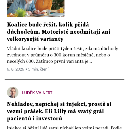
Koalice bude řešit, kolik přidá
důchodcům. Motoristé neodmítají ani
velkorysejší varianty
Vládní koalice bude příští týden řešit, zda má důchody
zvednout v průměru o 300 korun měsíčně, nebo o
necelých 600. Zatímco první varianta je...
6. 8. 2026 ▪ 5 min. čtení
LUDĚK VAINERT
Nehladov, nepíchej si injekci, prostě si
vezmi prášek. Eli Lilly má svatý grál
pacientů i investorů
Injekce si běžní lidé sami píchají jen velmi neradi. Podle