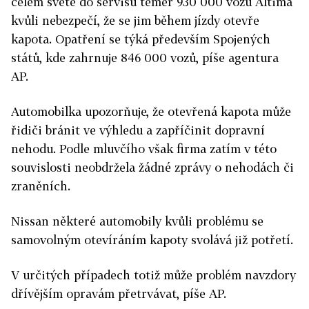
celém světě do servisů téměř 930 000 vozů Altima
kvůli nebezpečí, že se jim během jízdy otevře
kapota. Opatření se týká především Spojených
států, kde zahrnuje 846 000 vozů, píše agentura
AP.
Automobilka upozorňuje, že otevřená kapota může
řidiči bránit ve výhledu a zapříčinit dopravní
nehodu. Podle mluvčího však firma zatím v této
souvislosti neobdržela žádné zprávy o nehodách či
zraněních.
Nissan některé automobily kvůli problému se
samovolným otevíráním kapoty svolává již potřetí.
V určitých případech totiž může problém navzdory
dřívějším opravám přetrvávat, píše AP.