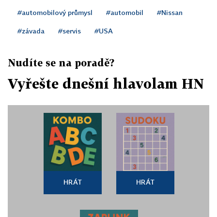
#automobilový průmysl
#automobil
#Nissan
#závada
#servis
#USA
Nudíte se na poradě?
Vyřešte dnešní hlavolam HN
HRÁT
HRÁT