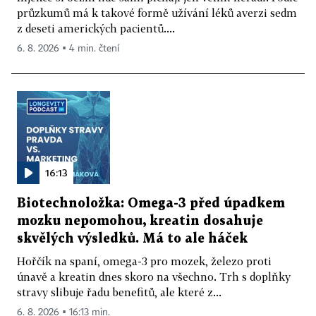
průzkumů má k takové formě užívání léků averzi sedm
z deseti amerických pacientů....
6. 8. 2026 ▪ 4 min. čtení
16:13
Biotechnoložka: Omega-3 před úpadkem
mozku nepomohou, kreatin dosahuje
skvělých výsledků. Má to ale háček
Hořčík na spaní, omega-3 pro mozek, železo proti
únavě a kreatin dnes skoro na všechno. Trh s doplňky
stravy slibuje řadu benefitů, ale které z...
6. 8. 2026 ▪ 16:13 min.