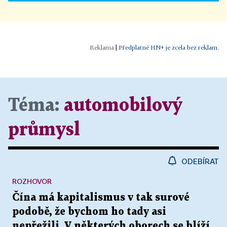
|
Předplatné HN+ je zcela bez reklam.
Téma:
automobilový
průmysl
ODEBÍRAT
ROZHOVOR
Čína má kapitalismus v tak surové
podobě, že bychom ho tady asi
nepřežili. V některých oborech se blíží