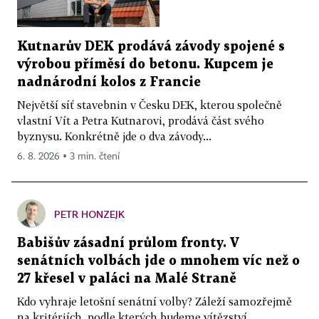
Kutnarův DEK prodává závody spojené s
výrobou příměsí do betonu. Kupcem je
nadnárodní kolos z Francie
Největší síť stavebnin v Česku DEK, kterou společně
vlastní Vít a Petra Kutnarovi, prodává část svého
byznysu. Konkrétně jde o dva závody...
6. 8. 2026 ▪ 3 min. čtení
PETR HONZEJK
Babišův zásadní průlom fronty. V
senátních volbách jde o mnohem víc než o
27 křesel v paláci na Malé Straně
Kdo vyhraje letošní senátní volby? Záleží samozřejmě
na kritériích, podle kterých budeme vítězství