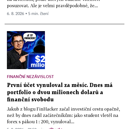
posuzovat. Ale je velmi pravděpodobné, že...
6. 8. 2026 ▪ 5 min. čtení
FINANČNÍ NEZÁVISLOST
První účet vynuloval za měsíc. Dnes má
portfolio o dvou milionech dolarů a
finanční svobodu
Jakub z blogu FinHacker začal investiční cestu opačně,
než by dnes radil začátečníkům: jako student vletěl na
forex s pákou 1 : 200, vynuloval...