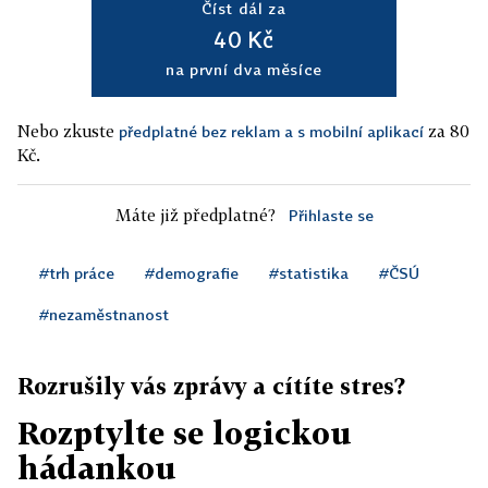
Číst dál za
40 Kč
na první dva měsíce
Nebo zkuste
za 80
předplatné bez reklam a s mobilní aplikací
Kč.
Máte již předplatné?
Přihlaste se
#trh práce
#demografie
#statistika
#ČSÚ
#nezaměstnanost
Rozrušily vás zprávy a cítíte stres?
Rozptylte se logickou
hádankou