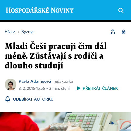
HN.cz
›
Byznys
Mladí Češi pracují čím dál
méně. Zůstávají s rodiči a
dlouho studují
Pavla Adamcová
redaktorka
PŘEHRÁT ČLÁNEK
3. 2. 2016 15:56 ▪ 3 min. čtení
ODEBÍRAT AUTORKU