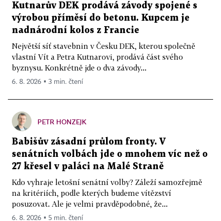
Kutnarův DEK prodává závody spojené s
výrobou příměsí do betonu. Kupcem je
nadnárodní kolos z Francie
Největší síť stavebnin v Česku DEK, kterou společně
vlastní Vít a Petra Kutnarovi, prodává část svého
byznysu. Konkrétně jde o dva závody...
6. 8. 2026 ▪ 3 min. čtení
PETR HONZEJK
Babišův zásadní průlom fronty. V
senátních volbách jde o mnohem víc než o
27 křesel v paláci na Malé Straně
Kdo vyhraje letošní senátní volby? Záleží samozřejmě
na kritériích, podle kterých budeme vítězství
posuzovat. Ale je velmi pravděpodobné, že...
6. 8. 2026 ▪ 5 min. čtení