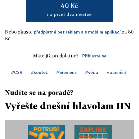
40 Kč
na první dva měsíce
Nebo zkuste
za 80
předplatné bez reklam a s mobilní aplikací
Kč.
Máte již předplatné?
Přihlaste se
#CSR
#soutěž
#Siemens
#věda
#ocenění
Nudíte se na poradě?
Vyřešte dnešní hlavolam HN