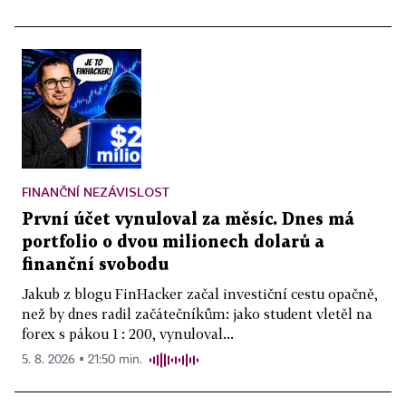
FINANČNÍ NEZÁVISLOST
První účet vynuloval za měsíc. Dnes má
portfolio o dvou milionech dolarů a
finanční svobodu
Jakub z blogu FinHacker začal investiční cestu opačně,
než by dnes radil začátečníkům: jako student vletěl na
forex s pákou 1 : 200, vynuloval...
5. 8. 2026 ▪ 21:50 min.