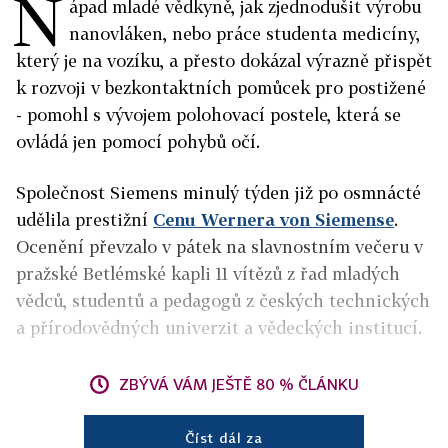
N
ápad mladé vědkyně, jak zjednodušit výrobu
nanovláken, nebo práce studenta medicíny,
který je na vozíku, a přesto dokázal výrazně přispět
k rozvoji v bezkontaktních pomůcek pro postižené
- pomohl s vývojem polohovací postele, která se
ovládá jen pomocí pohybů očí.
Společnost Siemens minulý týden již po osmnácté
udělila prestižní
Cenu Wernera von Siemense
.
Ocenění převzalo v pátek na slavnostním večeru v
pražské Betlémské kapli 11 vítězů z řad mladých
vědců, studentů a pedagogů z českých technických
a přírodovědných univerzit a vědeckých institucí.
ZBÝVÁ VÁM JEŠTĚ 80 % ČLÁNKU
Číst dál za