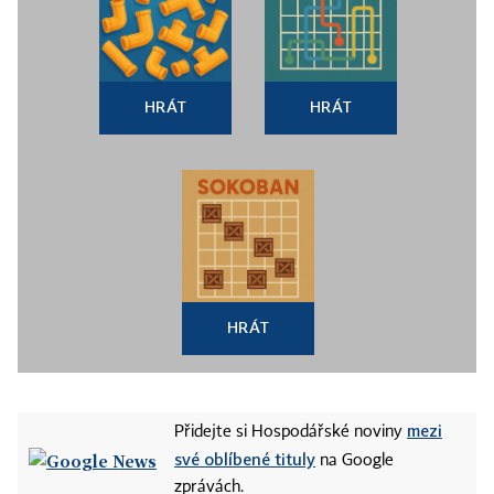
HRÁT
HRÁT
HRÁT
mezi
Přidejte si Hospodářské noviny
své oblíbené tituly
na Google
zprávách.