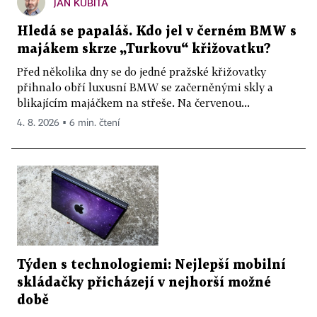
JAN KUBITA
Hledá se papaláš. Kdo jel v černém BMW s
majákem skrze „Turkovu“ křižovatku?
Před několika dny se do jedné pražské křižovatky
přihnalo obří luxusní BMW se začerněnými skly a
blikajícím majáčkem na střeše. Na červenou...
4. 8. 2026 ▪ 6 min. čtení
Týden s technologiemi: Nejlepší mobilní
skládačky přicházejí v nejhorší možné
době