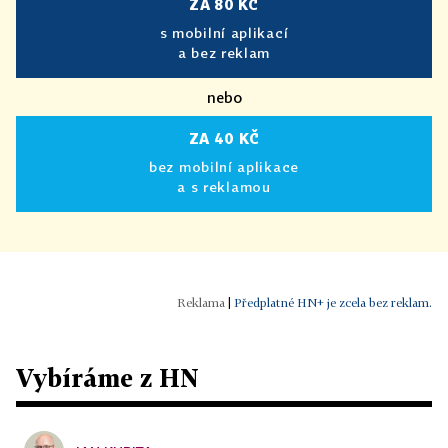
ZA 80 KČ
s mobilní aplikací
a bez reklam
nebo
ZA 40 KČ
bez mobilní aplikace
a s reklamou
|
Předplatné HN+ je zcela bez reklam.
Vybíráme z HN