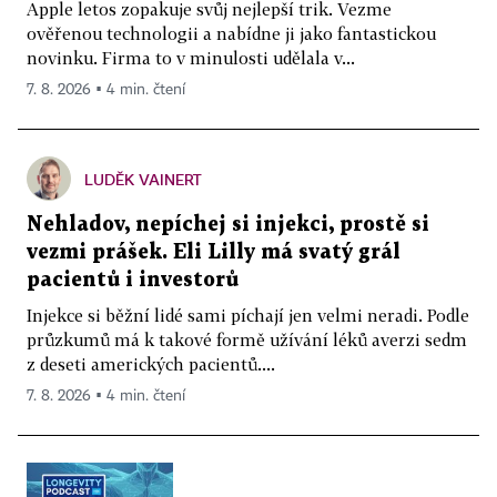
Apple letos zopakuje svůj nejlepší trik. Vezme
ověřenou technologii a nabídne ji jako fantastickou
novinku. Firma to v minulosti udělala v...
7. 8. 2026 ▪ 4 min. čtení
LUDĚK VAINERT
Nehladov, nepíchej si injekci, prostě si
vezmi prášek. Eli Lilly má svatý grál
pacientů i investorů
Injekce si běžní lidé sami píchají jen velmi neradi. Podle
průzkumů má k takové formě užívání léků averzi sedm
z deseti amerických pacientů....
7. 8. 2026 ▪ 4 min. čtení