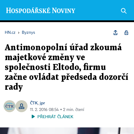
HN.cz
›
Byznys
Antimonopolní úřad zkoumá
majetkové změny ve
společnosti Eltodo, firmu
začne ovládat předseda dozorčí
rady
ČTK
jpr
,
11. 2. 2016 08:54 ▪ 2 min. čtení
PŘEHRÁT ČLÁNEK