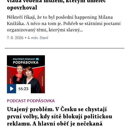
vláda vedená mužem, kterým umělec
opovrhoval
Někteří říkají, že to byl poslední happening Milana
Knížáka. A něco na tom je. Pohřeb se státními poctami
organizovaný těmi, kterými slavný...
7. 8. 2026 ▪ 4 min. čtení
55:23
PODCAST PODPÁSOVKA
Utajený problém. V Česku se chystají
první volby, kdy sítě blokují politickou
reklamu. A hlavní oběť je nečekaná