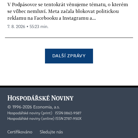
V Podpásovce se tentokrát věnujeme tématu, o kterém
se vůbec nemluví. Meta začala blokovat politickou
reklamu na Facebooku a Instagramu a...
7. 8. 2026 ▪ 55:23 min.
DALŠÍ ZPRÁVY
©
1996-2026
Economia, a.s.
Hospodářské noviny (print) ISSN 0862-9587
Hospodářské noviny (online) ISSN 2787-950X
Certifikováno
Sledujte nás