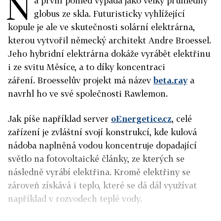
N
a první pohled vypadá jako velký průhledný
globus ze skla. Futuristicky vyhlížející
kopule je ale ve skutečnosti solární elektrárna,
kterou vytvořil německý architekt Andre Broessel.
Jeho hybridní elektrárna dokáže vyrábět elektřinu
i ze svitu Měsíce, a to díky koncentraci
záření. Broesselův projekt má název
beta.ray
a
navrhl ho ve své společnosti Rawlemon.
Jak píše například server
oEnergetice.cz
, celé
zařízení je zvláštní svojí konstrukcí, kde kulová
nádoba naplněná vodou koncentruje dopadající
světlo na fotovoltaické články, ze kterých se
následně vyrábí elektřina. Kromě elektřiny se
zároveň získává i teplo, které se dá dál využívat
například v rozvodech teplé vody.