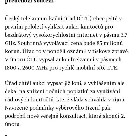
předchozí soutěži.
Český telekomunikační úřad (ČTÚ) chce ještě v
prvním pololetí vyhlásit aukci kmitočtů pro
bezdrátový vysokorychlostní internet v pásmu 3,7
GHz. Souhrnná vyvolávací cena bude 85 milionů
korun. Úřad to v pondělí oznámil v tiskové zprávě.
V únoru ČTÚ vypsal aukci frekvencí v pásmech
1800 a 2600 MHz pro rychlé mobilní sítě LTE.
Úřad chtěl aukci vypsat již loni, s vyhlášením ale
čekal na snížení ročních poplatků za využívání
rádiových kmitočtů, které vláda schválila v říjnu.
Navržené podmínky výběrového řízení pak
podrobil nové veřejné konzultaci, která skončí 2.
února.