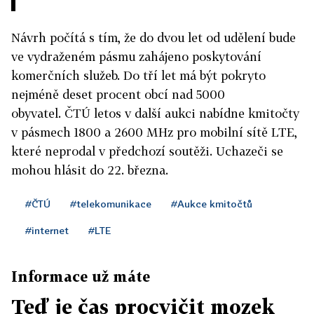
Návrh počítá s tím, že do dvou let od udělení bude
ve vydraženém pásmu zahájeno poskytování
komerčních služeb. Do tří let má být pokryto
nejméně deset procent obcí nad 5000
obyvatel. ČTÚ letos v další aukci nabídne kmitočty
v pásmech 1800 a 2600 MHz pro mobilní sítě LTE,
které neprodal v předchozí soutěži. Uchazeči se
mohou hlásit do 22. března.
#ČTÚ
#telekomunikace
#Aukce kmitočtů
#internet
#LTE
Informace už máte
Teď je čas procvičit mozek