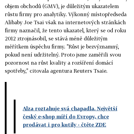
objem obchodů (GMV), je důležitým ukazatelem
růstu firmy pro analytiky. Výkonný místopředseda
Alibaby Joe Tsai však na internetových stránkách
firmy naznačil, že tento ukazatel, který se od roku
2012 ztrojnásobil, se stává méně důležitým
měřítkem úspěchu firmy. "Růst je bezvýznamný,
pokud není udržitelný. Proto jsme zaměřili svou
pozornost na růst kvality a rozšíření domácí
spotřeby," citovala agentura Reuters Tsaie.
Alza roztahuje svá chapadla. Největší
český e-shop míří do Evropy, chce
prodávat i pro kutily
- čtěte ZDE