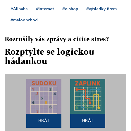
#Alibaba
#internet
#e-shop
#výsledky firem
#maloobchod
Rozrušily vás zprávy a cítíte stres?
Rozptylte se logickou
hádankou
HRÁT
HRÁT