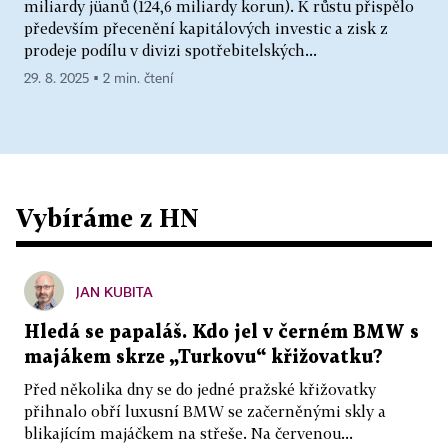
miliardy jüanů (124,6 miliardy korun). K růstu přispělo
především přecenění kapitálových investic a zisk z
prodeje podílu v divizi spotřebitelských...
29. 8. 2025 ▪ 2 min. čtení
Vybíráme z HN
JAN KUBITA
Hledá se papaláš. Kdo jel v černém BMW s
majákem skrze „Turkovu“ křižovatku?
Před několika dny se do jedné pražské křižovatky
přihnalo obří luxusní BMW se začerněnými skly a
blikajícím majáčkem na střeše. Na červenou...