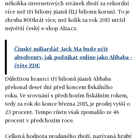
několika internetových stránek zboží za rekordní
více než tři biliony jüanů (11,1 bilionu korun). To je
zhruba 800krát více, než kolik za rok 2015 utržil
největší český e-shop Alza.cz.
Čínský miliardář Jack Ma bude učit
absolventy, jak podnikat online jako Alibaba
-
čtěte ZDE
Důležitou hranici tří bilionů jüanů Alibaba
překonal deset dní před koncem fiskálního
roku. Ve srovnání s předchozím fiskálním rokem,
tedy za rok do konce března 2015, je prodej vyšší o
23 procent. Tempo růstu však zpomalilo ze 46
procent v předchozím roce.
Celková hodnota prodaného zboží, nazývaná hrubý