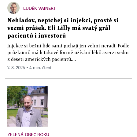
LUDĚK VAINERT
Nehladov, nepíchej si injekci, prostě si
vezmi prášek. Eli Lilly má svatý grál
pacientů i investorů
Injekce si běžní lidé sami píchají jen velmi neradi. Podle
průzkumů má k takové formě užívání léků averzi sedm
z deseti amerických pacientů....
7. 8. 2026 ▪ 4 min. čtení
ZELENÁ OBEC ROKU