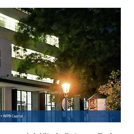
 ▪
WPB Capital