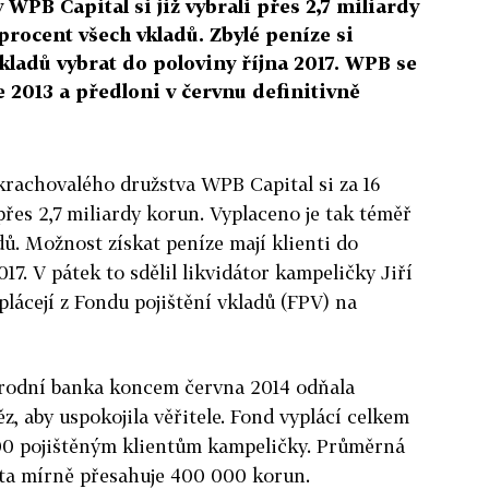
 WPB Capital si již vybrali přes 2,7 miliardy
procent všech vkladů. Zbylé peníze si
kladů vybrat do poloviny října 2017. WPB se
 2013 a předloni v červnu definitivně
zkrachovalého družstva WPB Capital si za 16
přes 2,7 miliardy korun. Vyplaceno je tak téměř
dů. Možnost získat peníze mají klienti do
017. V pátek to sdělil likvidátor kampeličky Jiří
plácejí z Fondu pojištění vkladů (FPV) na
árodní banka koncem června 2014 odňala
z, aby uspokojila věřitele. Fond vyplácí celkem
00 pojištěným klientům kampeličky. Průměrná
nta mírně přesahuje 400 000 korun.