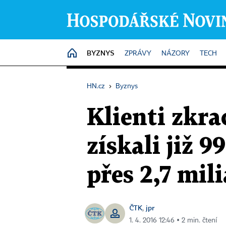
BYZNYS
HOME
ZPRÁVY
NÁZORY
TECH
HN.cz
›
Byznys
Klienti zkr
získali již 
přes 2,7 mil
ČTK
jpr
,
1. 4. 2016 12:46 ▪ 2 min. čtení