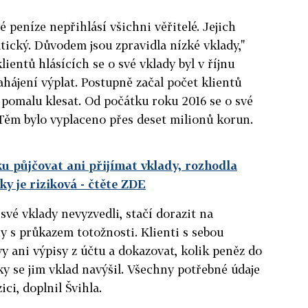
é peníze nepřihlásí všichni věřitelé. Jejich
tický. Důvodem jsou zpravidla nízké vklady,"
lientů hlásících se o své vklady byl v říjnu
ahájení výplat. Postupně začal počet klientů
y pomalu klesat. Od počátku roku 2016 se o své
. Těm bylo vyplaceno přes deset milionů korun.
 půjčovat ani přijímat vklady, rozhodla
ky je riziková
- čtěte ZDE
 své vklady nevyzvedli, stačí dorazit na
y s průkazem totožnosti. Klienti s sebou
 ani výpisy z účtu a dokazovat, kolik peněz do
ky se jim vklad navýšil. Všechny potřebné údaje
ci, doplnil Švihla.