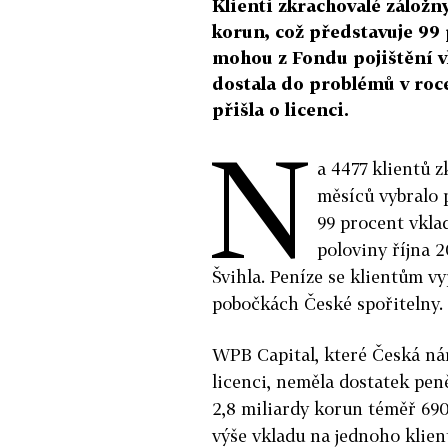
Klienti zkrachovalé záložny
korun, což představuje 99 
mohou z Fondu pojištění v
dostala do problémů v roce
přišla o licenci.
N
a 4477 klientů 
měsíců vybralo 
99 procent vkla
poloviny října 2
Švihla. Peníze se klientům vy
pobočkách České spořitelny.
WPB Capital, které Česká n
licenci, neměla dostatek peně
2,8 miliardy korun téměř 69
výše vkladu na jednoho klie