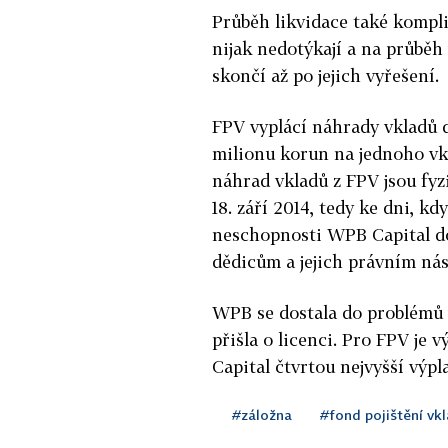
Průběh likvidace také komplik
nijak nedotýkají a na průběh 
skončí až po jejich vyřešení.
FPV vyplácí náhrady vkladů d
milionu korun na jednoho vk
náhrad vkladů z FPV jsou fyzi
18. září 2014, tedy ke dni, 
neschopnosti WPB Capital do
dědicům a jejich právním ná
WPB se dostala do problémů v
přišla o licenci. Pro FPV je
Capital čtvrtou nejvyšší výpla
#záložna
#fond pojištění vk