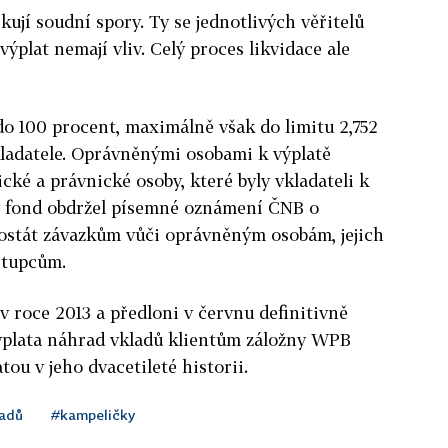
ují soudní spory. Ty se jednotlivých věřitelů
výplat nemají vliv. Celý proces likvidace ale
o 100 procent, maximálně však do limitu 2,752
ladatele. Oprávněnými osobami k výplatě
cké a právnické osoby, které byly vkladateli k
kdy fond obdržel písemné oznámení ČNB o
stát závazkům vůči oprávněným osobám, jejich
stupcům.
 roce 2013 a předloni v červnu definitivně
 výplata náhrad vkladů klientům záložny WPB
tou v jeho dvacetileté historii.
ladů
#kampeličky