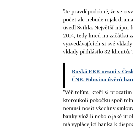
"Je pravděpodobné, že se o sv
počet ale nebude nijak drama
uvedl Švihla. Největší nápor k
2014, tedy hned na začátku z
vyzvedávajících si své vklad
vklady přihlásilo 32 klientů
Ruská ERB nesmí v Česku
ČNB. Polovina úvěrů ban
"Věřitelům, kteří si prozatím
kteroukoli pobočku spořiteln
nemusí nosit všechny smlouvy
banky vložili nebo o jaké úro
má vyplácející banka k dispozi