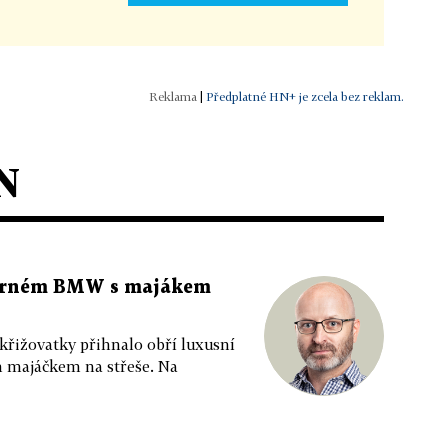
|
Předplatné HN+ je zcela bez reklam.
N
 černém BMW s majákem
 křižovatky přihnalo obří luxusní
m majáčkem na střeše. Na