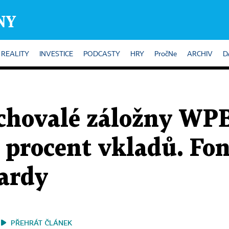
REALITY
INVESTICE
PODCASTY
HRY
PročNe
ARCHIV
D
achovalé záložny WPB
99 procent vkladů. Fo
iardy
PŘEHRÁT ČLÁNEK