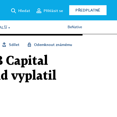
PŘEDPLATNÉ
Hledat
Přihlásit se
BeNative
ALŠÍ
Sdílet
Odemknout známému
 Capital
nd vyplatil