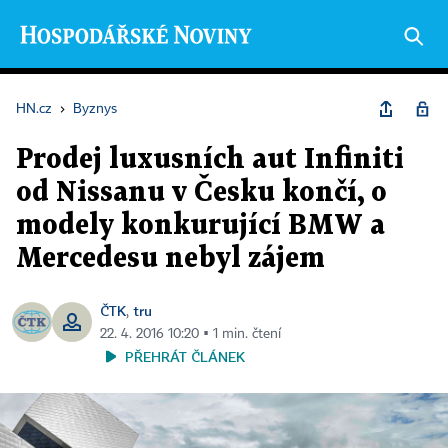
HN.cz
›
Byznys
Prodej luxusních aut Infiniti
od Nissanu v Česku končí, o
modely konkurující BMW a
Mercedesu nebyl zájem
ČTK
tru
,
22. 4. 2016 10:20 ▪ 1 min. čtení
PŘEHRÁT ČLÁNEK