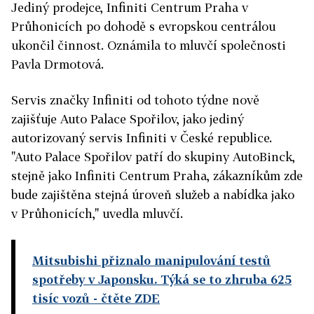
Jediný prodejce, Infiniti Centrum Praha v
Průhonicích po dohodě s evropskou centrálou
ukončil činnost. Oznámila to mluvčí společnosti
Pavla Drmotová.
Servis značky Infiniti od tohoto týdne nově
zajišťuje Auto Palace Spořilov, jako jediný
autorizovaný servis Infiniti v České republice.
"Auto Palace Spořilov patří do skupiny AutoBinck,
stejně jako Infiniti Centrum Praha, zákazníkům zde
bude zajištěna stejná úroveň služeb a nabídka jako
v Průhonicích," uvedla mluvčí.
Mitsubishi přiznalo manipulování testů
spotřeby v Japonsku. Týká se to zhruba 625
tisíc vozů
- čtěte ZDE