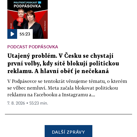
55:23
PODCAST PODPÁSOVKA
Utajený problém. V Česku se chystají
první volby, kdy sítě blokují politickou
reklamu. A hlavní oběť je nečekaná
V Podpásovce se tentokrát věnujeme tématu, o kterém
se vůbec nemluví. Meta začala blokovat politickou
reklamu na Facebooku a Instagramu a...
7. 8. 2026 ▪ 55:23 min.
DALŠÍ ZPRÁVY