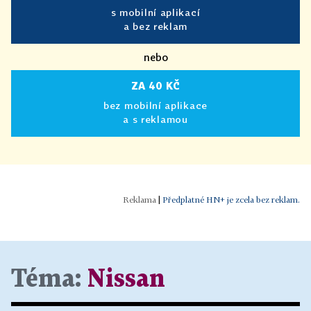
s mobilní aplikací
a bez reklam
nebo
ZA 40 KČ
bez mobilní aplikace
a s reklamou
|
Předplatné HN+ je zcela bez reklam.
Téma:
Nissan