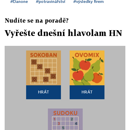
#Danone
#potravinářství
#výsledky firem
Nudíte se na poradě?
Vyřešte dnešní hlavolam HN
HRÁT
HRÁT