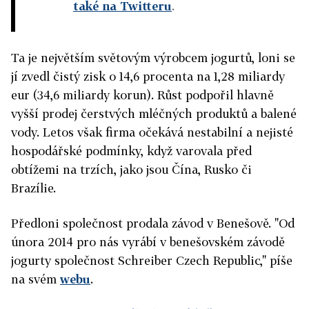
také na Twitteru
.
Ta je největším světovým výrobcem jogurtů, loni se
jí zvedl čistý zisk o 14,6 procenta na 1,28 miliardy
eur (34,6 miliardy korun). Růst podpořil hlavně
vyšší prodej čerstvých mléčných produktů a balené
vody. Letos však firma očekává nestabilní a nejisté
hospodářské podmínky, když varovala před
obtížemi na trzích, jako jsou Čína, Rusko či
Brazílie.
Předloni společnost prodala závod v Benešově. "Od
února 2014 pro nás vyrábí v benešovském závodě
jogurty společnost Schreiber Czech Republic," píše
na svém
webu
.