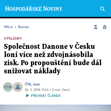
HN.cz
›
Byznys
VÝSLEDKY
Společnost Danone v Česku
loni více než zdvojnásobila
zisk. Po propouštění bude dál
snižovat náklady
ČTK
mmi
,
24. 5. 2016 11:45 ▪ 2 min. čtení
PŘEHRÁT ČLÁNEK