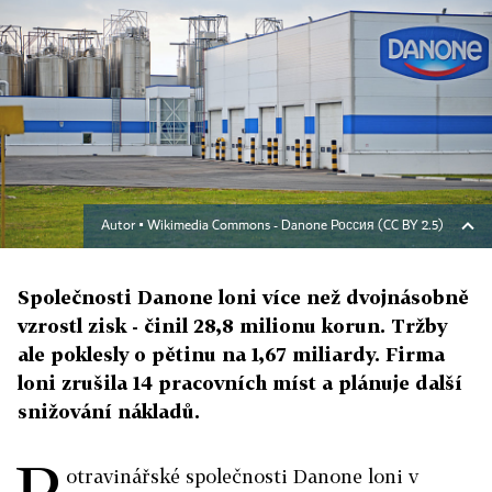
Autor ▪
Wikimedia Commons - Danone Россия (CC BY 2.5)
Společnosti Danone loni více než dvojnásobně
vzrostl zisk - činil 28,8 milionu korun. Tržby
ale poklesly o pětinu na 1,67 miliardy. Firma
loni zrušila 14 pracovních míst a plánuje další
snižování nákladů.
P
otravinářské společnosti Danone loni v