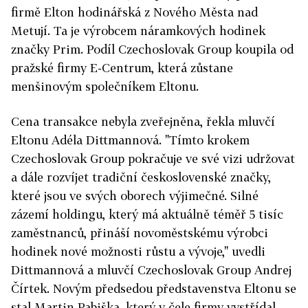
firmě Elton hodinářská z Nového Města nad
Metují. Ta je výrobcem náramkových hodinek
značky Prim. Podíl Czechoslovak Group koupila od
pražské firmy E-Centrum, která zůstane
menšinovým společníkem Eltonu.
Cena transakce nebyla zveřejněna, řekla mluvčí
Eltonu Adéla Dittmannová. "Tímto krokem
Czechoslovak Group pokračuje ve své vizi udržovat
a dále rozvíjet tradiční československé značky,
které jsou ve svých oborech výjimečné. Silné
zázemí holdingu, který má aktuálně téměř 5 tisíc
zaměstnanců, přináší novoměstskému výrobci
hodinek nové možnosti růstu a vývoje," uvedli
Dittmannová a mluvčí Czechoslovak Group Andrej
Čírtek. Novým předsedou představenstva Eltonu se
stal Martin Pabiška, který v čele firmy vystřídal