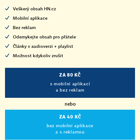
Veškerý obsah HN.cz
Mobilní aplikace
Bez reklam
Odemykejte obsah pro přátele
Články v audioverzi + playlist
Možnost kdykoliv zrušit
ZA 80 KČ
s mobilní aplikací
a bez reklam
nebo
ZA 40 KČ
bez mobilní aplikace
a s reklamou