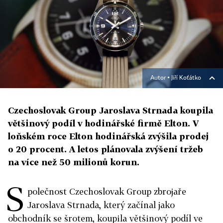
Autor ▪
Jiří Koťátko
Czechoslovak Group Jaroslava Strnada koupila
většinový podíl v hodinářské firmě Elton. V
loňském roce Elton hodinářská zvýšila prodej
o 20 procent. A letos plánovala zvýšení tržeb
na více než 50 milionů korun.
S
polečnost Czechoslovak Group zbrojaře
Jaroslava Strnada, který začínal jako
obchodník se šrotem, koupila většinový podíl ve