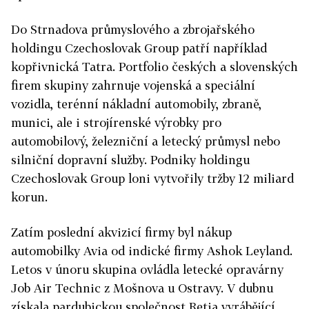
Do Strnadova průmyslového a zbrojařského
holdingu Czechoslovak Group patří například
kopřivnická Tatra. Portfolio českých a slovenských
firem skupiny zahrnuje vojenská a speciální
vozidla, terénní nákladní automobily, zbraně,
munici, ale i strojírenské výrobky pro
automobilový, železniční a letecký průmysl nebo
silniční dopravní služby. Podniky holdingu
Czechoslovak Group loni vytvořily tržby 12 miliard
korun.
Zatím poslední akvizicí firmy byl nákup
automobilky Avia od indické firmy Ashok Leyland.
Letos v únoru skupina ovládla letecké opravárny
Job Air Technic z Mošnova u Ostravy. V dubnu
získala pardubickou společnost Retia vyrábějící