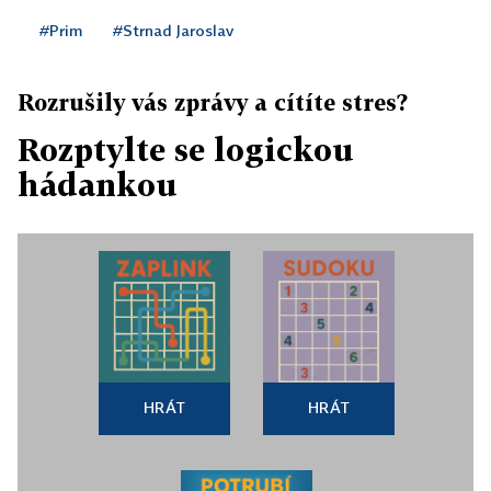
#Prim
#Strnad Jaroslav
Rozrušily vás zprávy a cítíte stres?
Rozptylte se logickou
hádankou
HRÁT
HRÁT