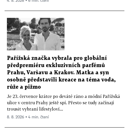
4. 8. 2026 ▪ 6 min. čtení
Pařížská značka vybrala pro globální
předpremiéru exkluzivních parfémů
Prahu, Varšavu a Krakov. Matka a syn
osobně představili kreace na téma voda,
růže a pižmo
Je 23. července krátce po deváté ráno a módní Pařížská
ulice v centru Prahy ještě spí. Přesto se tudy začínají
trousit vybraní lifestyloví...
8. 8. 2026 ▪ 4 min. čtení