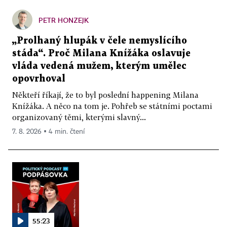
PETR HONZEJK
„Prolhaný hlupák v čele nemyslícího
stáda“. Proč Milana Knížáka oslavuje
vláda vedená mužem, kterým umělec
opovrhoval
Někteří říkají, že to byl poslední happening Milana
Knížáka. A něco na tom je. Pohřeb se státními poctami
organizovaný těmi, kterými slavný...
7. 8. 2026 ▪ 4 min. čtení
55:23