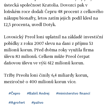
ústecká společnost Kratolia. Dovozci pak v
loňském roce dodali Čepru 48 procent z celkového
nákupu bionafty, letos zatím jejich podíl klesl na
12,5 procenta, uvedl Dotyk.
Lovosický Preol loni uplatnil na základě investiční
pobídky z roku 2007 slevu na dani z příjmu 53
milionů korun. Před dvěma roky využila firma
úlevu 83 milionů. Celkem může Preol čerpat
daňovou úlevu ve výši 612 milionů korun.
Tržby Preolu loni činily 6,4 miliardy korun,
meziročně o 400 milionů korun více.
#Čepro
#Babiš Andrej
#ministerstvo financí
#Agrofert
#palivo