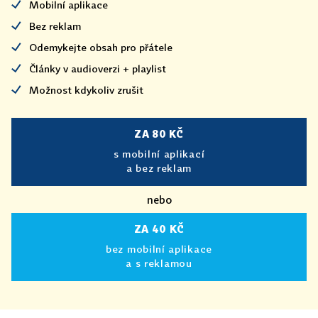
Mobilní aplikace
Bez reklam
Odemykejte obsah pro přátele
Články v audioverzi + playlist
Možnost kdykoliv zrušit
ZA 80 KČ
s mobilní aplikací
a bez reklam
nebo
ZA 40 KČ
bez mobilní aplikace
a s reklamou