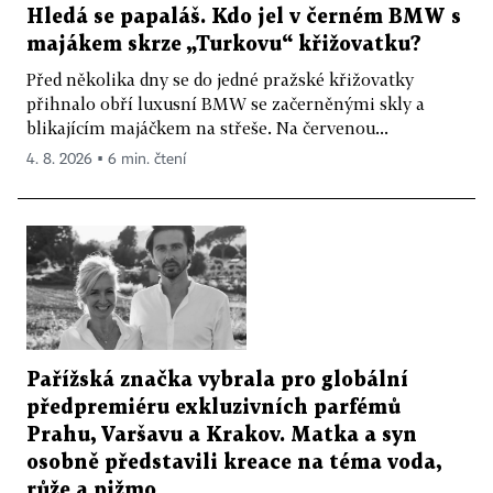
Hledá se papaláš. Kdo jel v černém BMW s
majákem skrze „Turkovu“ křižovatku?
Před několika dny se do jedné pražské křižovatky
přihnalo obří luxusní BMW se začerněnými skly a
blikajícím majáčkem na střeše. Na červenou...
4. 8. 2026 ▪ 6 min. čtení
Pařížská značka vybrala pro globální
předpremiéru exkluzivních parfémů
Prahu, Varšavu a Krakov. Matka a syn
osobně představili kreace na téma voda,
růže a pižmo