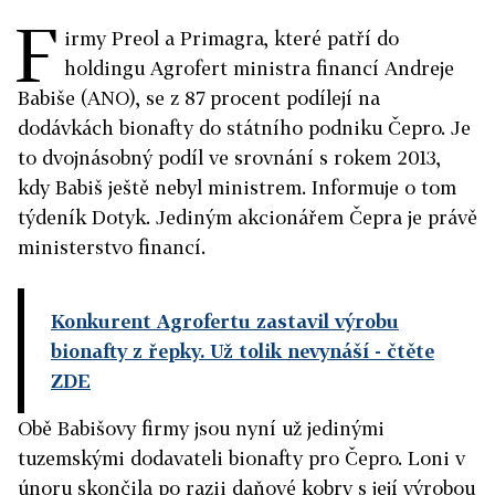
F
irmy Preol a Primagra, které patří do
holdingu Agrofert ministra financí Andreje
Babiše (ANO), se z 87 procent podílejí na
dodávkách bionafty do státního podniku Čepro. Je
to dvojnásobný podíl ve srovnání s rokem 2013,
kdy Babiš ještě nebyl ministrem. Informuje o tom
týdeník Dotyk. Jediným akcionářem Čepra je právě
ministerstvo financí.
Konkurent Agrofertu zastavil výrobu
bionafty z řepky. Už tolik nevynáší
- čtěte
ZDE
Obě Babišovy firmy jsou nyní už jedinými
tuzemskými dodavateli bionafty pro Čepro. Loni v
únoru skončila po razii daňové kobry s její výrobou