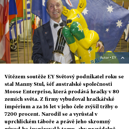
Autor ▪
EY
Vítězem soutěže EY Světový podnikatel roku se
stal Manny Stul, šéf australské společnosti
Moose Enterprise, která prodává hračky v 80
zemích světa. Z firmy vybudoval hračkářské
impérium a za 16 let v jeho čele zvýšil tržby o
7200 procent. Narodil se a vyrůstal v
uprchlickém táboře a právě jeho skromný
původ ho inspiroval k tomu, aby pravidelně