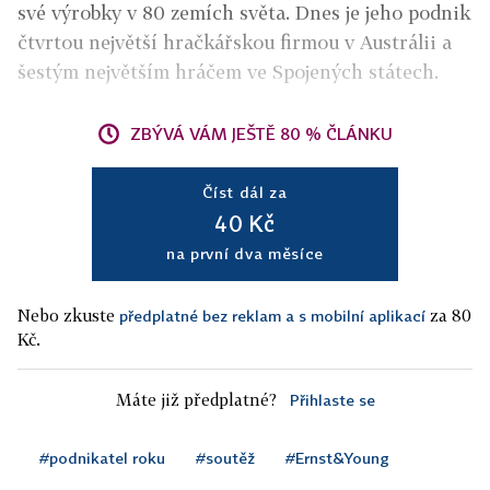
své výrobky v 80 zemích světa. Dnes je jeho podnik
čtvrtou největší hračkářskou firmou v Austrálii a
šestým největším hráčem ve Spojených státech.
ZBÝVÁ VÁM JEŠTĚ 80 % ČLÁNKU
Číst dál za
40 Kč
na první dva měsíce
Nebo zkuste
za 80
předplatné bez reklam a s mobilní aplikací
Kč.
Máte již předplatné?
Přihlaste se
#podnikatel roku
#soutěž
#Ernst&Young