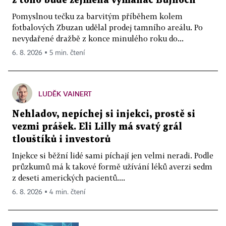
z toho bude zejména vymahač Bujnoch
Pomyslnou tečku za barvitým příběhem kolem
fotbalových Zbuzan udělal prodej tamního areálu. Po
nevydařené dražbě z konce minulého roku do...
6. 8. 2026 ▪ 5 min. čtení
LUDĚK VAINERT
Nehladov, nepíchej si injekci, prostě si
vezmi prášek. Eli Lilly má svatý grál
tlouštíků i investorů
Injekce si běžní lidé sami píchají jen velmi neradi. Podle
průzkumů má k takové formě užívání léků averzi sedm
z deseti amerických pacientů....
6. 8. 2026 ▪ 4 min. čtení