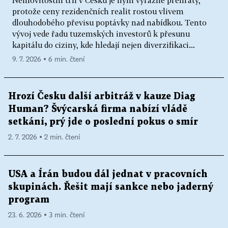
Nemovitostní trh v Česku je nyní výrazně přehřátý,
protože ceny rezidenčních realit rostou vlivem
dlouhodobého převisu poptávky nad nabídkou. Tento
vývoj vede řadu tuzemských investorů k přesunu
kapitálu do ciziny, kde hledají nejen diverzifikaci...
9. 7. 2026 ▪ 6 min. čtení
Hrozí Česku další arbitráž v kauze Diag
Human? Švýcarská firma nabízí vládě
setkání, prý jde o poslední pokus o smír
2. 7. 2026 ▪ 2 min. čtení
USA a Írán budou dál jednat v pracovních
skupinách. Řešit mají sankce nebo jaderný
program
23. 6. 2026 ▪ 3 min. čtení