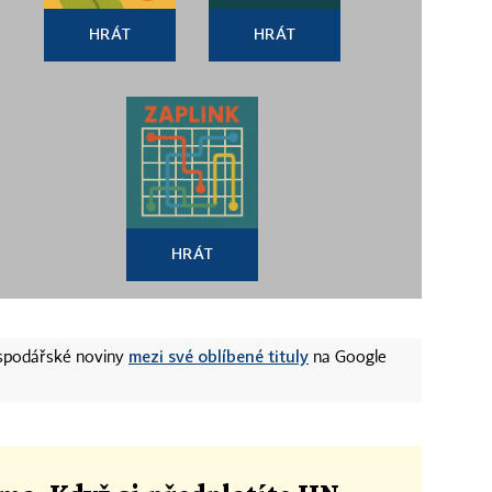
HRÁT
HRÁT
HRÁT
mezi své oblíbené tituly
ospodářské noviny
na Google