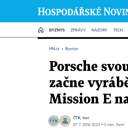
BYZNYS
HOME
ZPRÁVY
NÁZORY
TECH
HN.cz
›
Byznys
Porsche svo
začne vyrábě
Mission E na
ČTK
hec
,
27. 7. 2016 12:23 ▪ 2 min. čtení