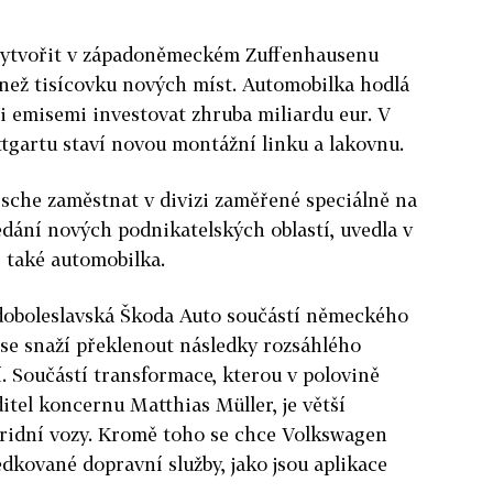
vytvořit v západoněmeckém Zuffenhausenu
 než tisícovku nových míst. Automobilka hodlá
 emisemi investovat zhruba miliardu eur. V
tgartu staví novou montážní linku a lakovnu.
sche zaměstnat v divizi zaměřené speciálně na
edání nových podnikatelských oblastí, uvedla v
 také automobilka.
doboleslavská Škoda Auto součástí německého
se snaží překlenout následky rozsáhlého
 Součástí transformace, kterou v polovině
itel koncernu Matthias Müller, je větší
bridní vozy. Kromě toho se chce Volkswagen
edkované dopravní služby, jako jsou aplikace