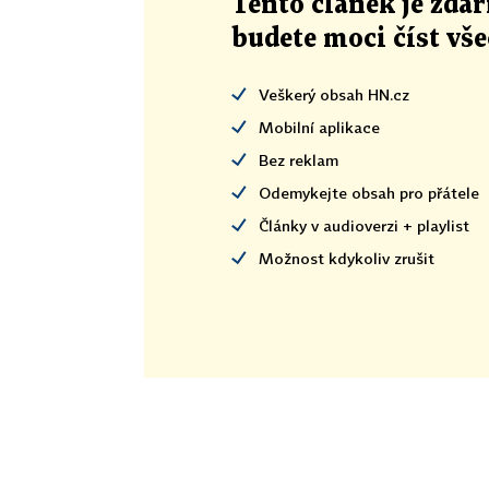
Tento článek
je
zdar
budete moci číst vš
Veškerý obsah HN.cz
Mobilní aplikace
Bez reklam
Odemykejte obsah pro přátele
Články v audioverzi + playlist
Možnost kdykoliv zrušit