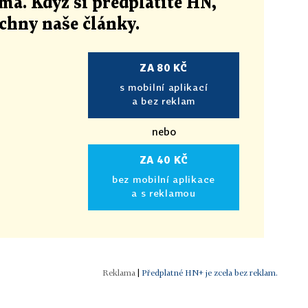
ma. Když si předplatíte HN,
echny naše články
.
ZA 80 KČ
s mobilní aplikací
a bez reklam
nebo
ZA 40 KČ
bez mobilní aplikace
a s reklamou
|
Předplatné HN+ je zcela bez reklam.