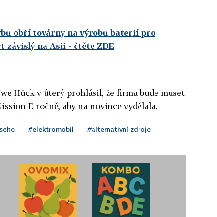
bu obří továrny na výrobu baterií pro
t závislý na Asii
- čtěte ZDE
we Hück v úterý prohlásil, že firma bude muset
ssion E ročně, aby na novince vydělala.
sche
#elektromobil
#alternativní zdroje