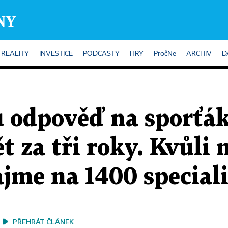
REALITY
INVESTICE
PODCASTY
HRY
PročNe
ARCHIV
D
u odpověď na sporťák
t za tři roky. Kvůli
jme na 1400 special
PŘEHRÁT ČLÁNEK