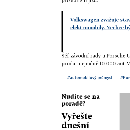
pro sdílení jízd.
Volkswagen zvažuje stav
elektromobily. Nechce bý
Šéf závodní rady u Porsche U
prodat nejméně 10 000 aut Mi
#automobilový průmysl
#Por
Nudíte se na
poradě?
Vyřešte
dnešní