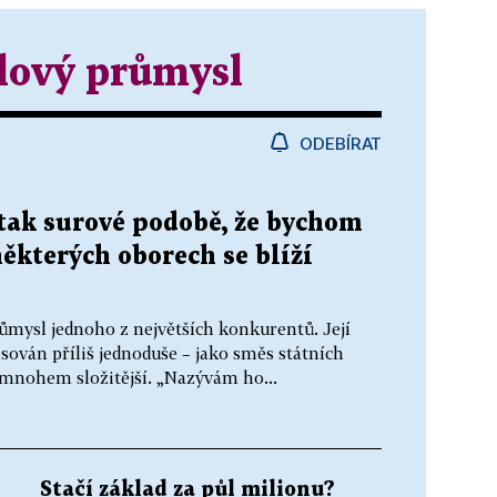
lový průmysl
ODEBÍRAT
tak surové podobě, že bychom
některých oborech se blíží
ůmysl jednoho z největších konkurentů. Její
ován příliš jednoduše – jako směs státních
e mnohem složitější. „Nazývám ho...
Stačí základ za půl milionu?