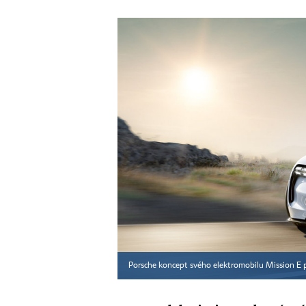
Porsche koncept svého elektromobilu Mission E p