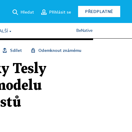
PŘEDPLATNÉ
Hledat
Přihlásit se
BeNative
ALŠÍ
Sdílet
Odemknout známému
y Tesly
 modelu
istů