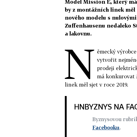
Model Mission E, který má
by z montážních linek měl 
nového modelu s nulovými 
Zuffenhausenu nedaleko St
a lakovnu.
N
ěmecký výrobce 
vytvořit nejmén
prodeji elektri
má konkurovat M
linek měl sjet v roce 2019.
HNBYZNYS NA F
Byznysovou rubr
Facebooku
.