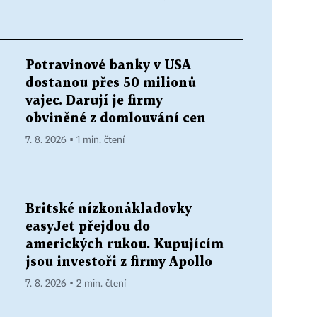
Potravinové banky v USA
dostanou přes 50 milionů
vajec. Darují je firmy
obviněné z domlouvání cen
7. 8. 2026 ▪ 1 min. čtení
Britské nízkonákladovky
easyJet přejdou do
amerických rukou. Kupujícím
jsou investoři z firmy Apollo
7. 8. 2026 ▪ 2 min. čtení