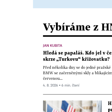
Vybíráme z H
JAN KUBITA
Hledá se papaláš. Kdo jel v
skrze „Turkovu“ křižovatku?
Před několika dny se do jedné pražské
BMW se začerněnými skly a blikající
červenou...
4. 8. 2026 ▪ 6 min. čtení
H
p