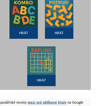
HRÁT
HRÁT
HRÁT
mezi své oblíbené tituly
ospodářské noviny
na Google