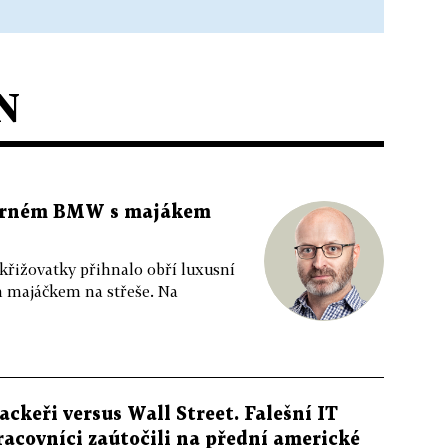
N
 černém BMW s majákem
 křižovatky přihnalo obří luxusní
m majáčkem na střeše. Na
ackeři versus Wall Street. Falešní IT
racovníci zaútočili na přední americké