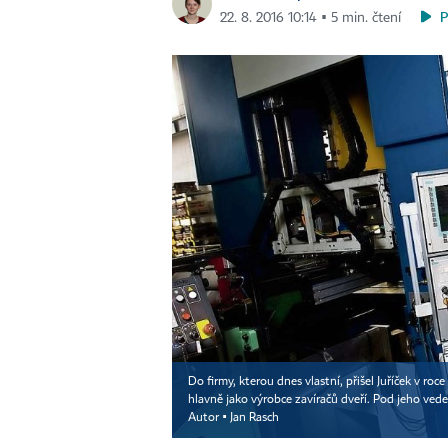
22. 8. 2016 10:14 ▪ 5 min. čtení
Do firmy, kterou dnes vlastní, přišel Juříček v roc
hlavně jako výrobce zavíračů dveří. Pod jeho vede
Autor ▪
Jan Rasch