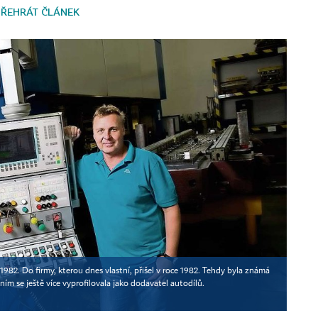
PŘEHRÁT ČLÁNEK
e 1982. Do firmy, kterou dnes vlastní, přišel v roce 1982. Tehdy byla známá
ním se ještě více vyprofilovala jako dodavatel autodílů.