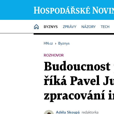
BYZNYS
HOME
ZPRÁVY
NÁZORY
TECH
HN.cz
›
Byznys
ROZHOVOR
Budoucnost j
říká Pavel J
zpracování i
Adéla Skoupá
redaktorka