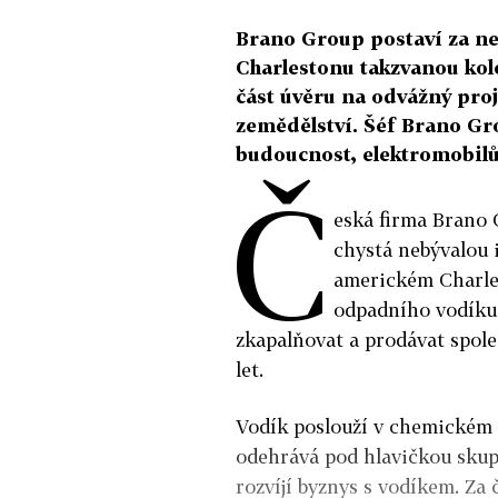
Brano Group postaví za n
Charlestonu takzvanou ko
část úvěru na odvážný pro
zemědělství. Šéf Brano Gr
budoucnost, elektromobil
Č
eská firma Brano 
chystá nebývalou 
americkém Charle
odpadního vodíku. 
zkapalňovat a prodávat spole
let.
Vodík poslouží v chemickém p
odehrává pod hlavičkou sku
rozvíjí byznys s vodíkem. Za