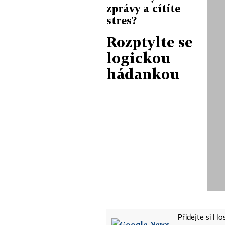
zprávy a cítíte
stres?
Rozptylte se
logickou
hádankou
Přidejte si H