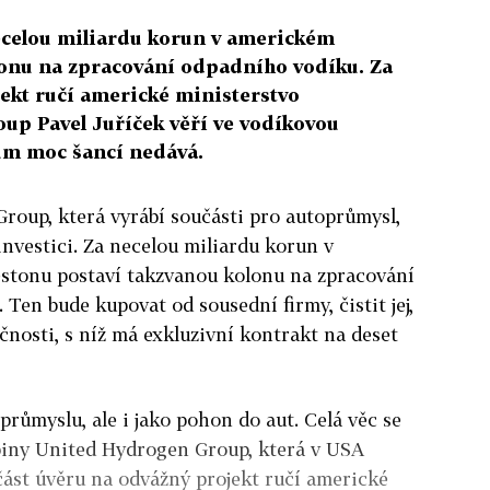
ecelou miliardu korun v americkém
lonu na zpracování odpadního vodíku. Za
jekt ručí americké ministerstvo
oup Pavel Juříček věří ve vodíkovou
ům moc šancí nedává.
Group, která vyrábí součásti pro autoprůmysl,
investici. Za necelou miliardu korun v
stonu postaví takzvanou kolonu na zpracování
Ten bude kupovat od sousední firmy, čistit jej,
čnosti, s níž má exkluzivní kontrakt na deset
růmyslu, ale i jako pohon do aut. Celá věc se
piny United Hydrogen Group, která v USA
 část úvěru na odvážný projekt ručí americké