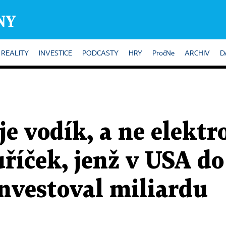
REALITY
INVESTICE
PODCASTY
HRY
PročNe
ARCHIV
D
e vodík, a ne elektr
uříček, jenž v USA do
nvestoval miliardu