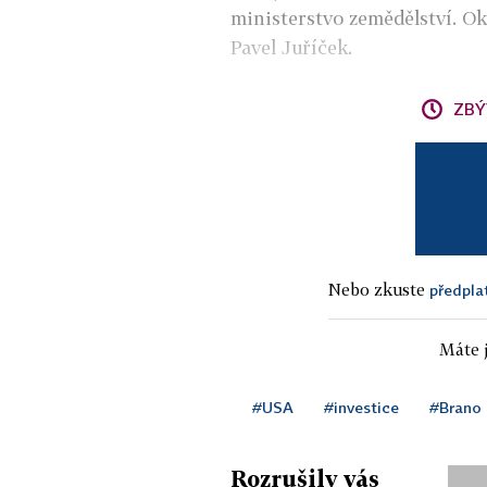
ministerstvo zemědělství. Ok
Pavel Juříček.
ZBÝ
Nebo zkuste
předpla
Máte j
#USA
#investice
#Brano
Rozrušily vás